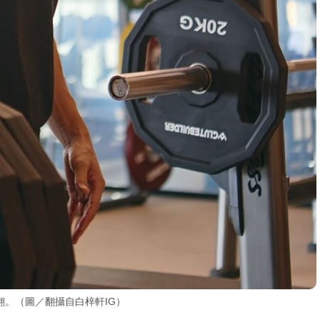
。（圖／翻攝自白梓軒IG）