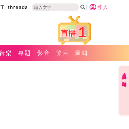
YT
threads
登入
1
音樂
專題
影音
節目
圖輯
直播✦活動