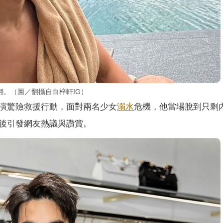
。（圖／翻攝自白梓軒IG）
演驚險救援行動，面對兩名少女
溺水
危機，他當場脫到只剩
後引發網友熱議與讚賞。