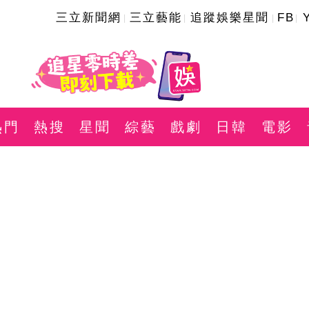
三立新聞網
三立藝能
追蹤娛樂星聞
FB
熱門
熱搜
星聞
綜藝
戲劇
日韓
電影