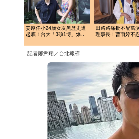
姜厚任小24歲女友黑歷史遭
田路路痛批不配當
起底！台大「3碩1博」爆造
理事長！曹雨婷不忍
假 本人發聲了
首公開發聲
記者鄭尹翔／台北報導