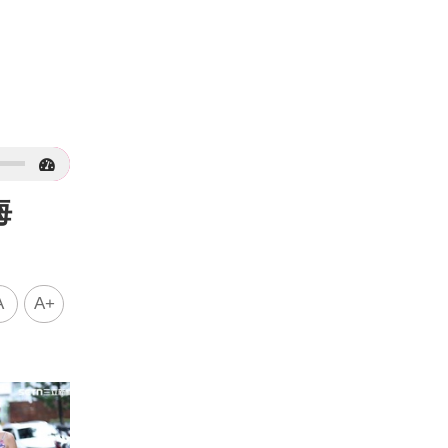
海
A
A+