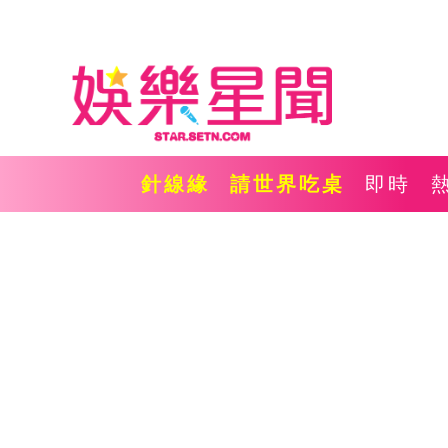
針線緣
請世界吃桌
即時