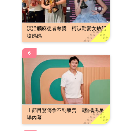
演活腦麻患者奪獎 柯淑勤愛女放話
嗆媽媽
6
上節目驚傳拿不到酬勞 8點檔男星
曝內幕