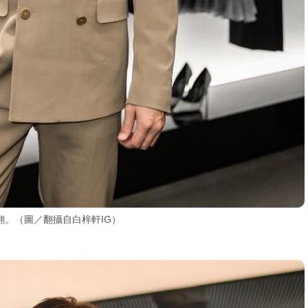
。（圖／翻攝自白梓軒IG）