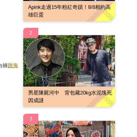
Apink走過15年粉紅奇蹟！8/8相約高
雄巨蛋
2
內褲
跳海
男星陳屍河中 背包藏20kg水泥塊死
因成謎
3