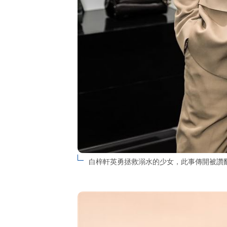
白梓軒英勇拯救溺水的少女，此事傳開被讚翻