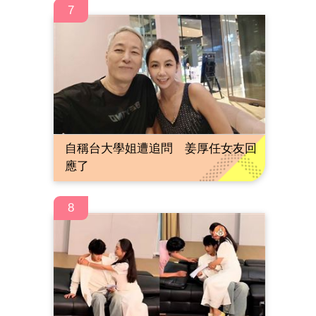
7
自稱台大學姐遭追問 姜厚任女友回
應了
8