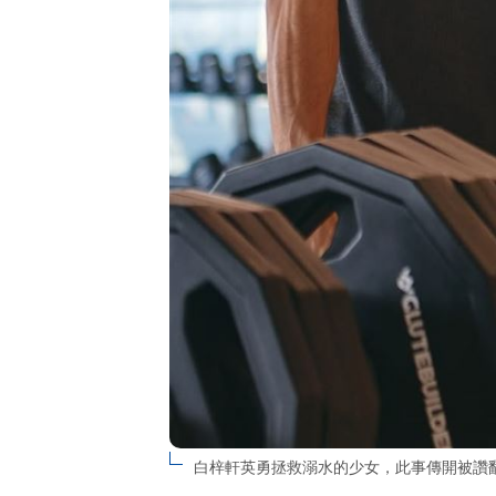
白梓軒英勇拯救溺水的少女，此事傳開被讚翻