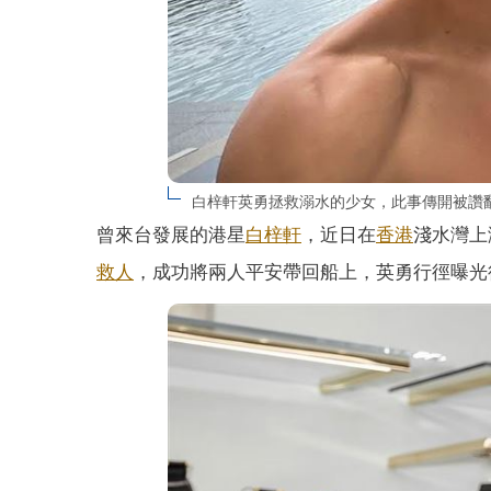
白梓軒英勇拯救溺水的少女，此事傳開被讚翻
曾來台發展的港星
白梓軒
，近日在
香港
淺水灣上
救人
，成功將兩人平安帶回船上，英勇行徑曝光