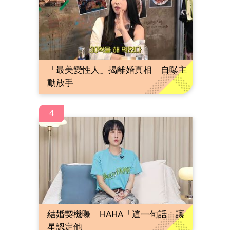
「最美變性人」揭離婚真相 自曝主
動放手
4
結婚契機曝 HAHA「這一句話」讓
星認定他