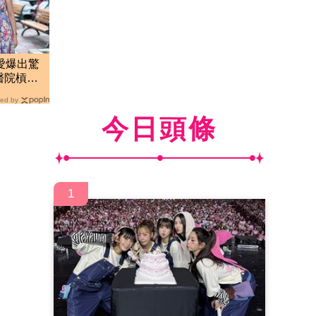
愛爆出驚
醫院槓正
爆
ed by
今日頭條
1