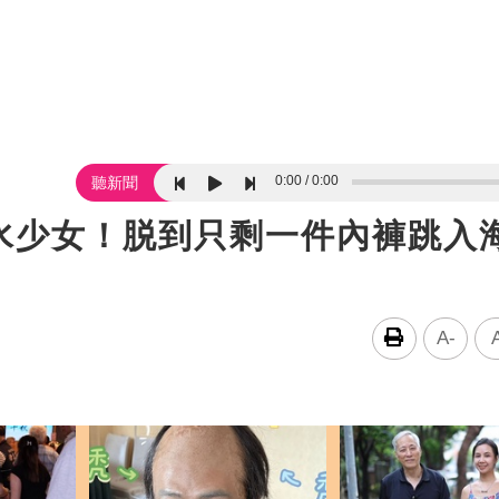
0:00
0:00
聽新聞
水少女！脱到只剩一件內褲跳入
A-