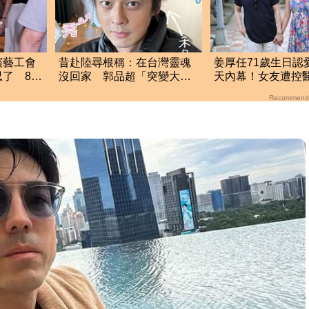
演藝工會
昔赴陸尋根稱：在台灣靈魂
姜厚任71歲生日認
了 8字
沒回家 郭品超「突變大禿
天內幕！女友遭控
頭」近照嚇壞網
宮女兒 場面超火
Recommend