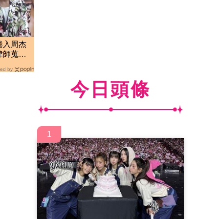
捲入周杰
律師蒐證
ed by
今日頭條
1