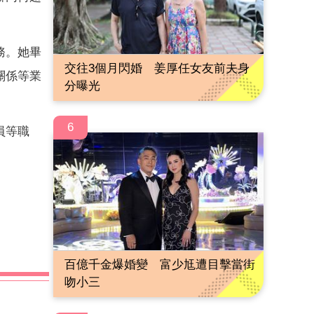
務。她畢
交往3個月閃婚 姜厚任女友前夫身
關係等業
分曝光
6
員等職
百億千金爆婚變 富少尪遭目擊當街
吻小三