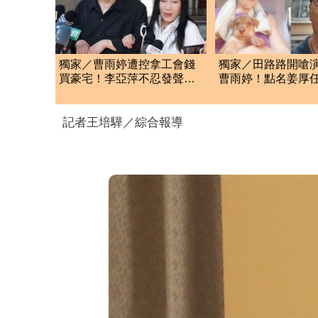
獨家／曹雨婷遭控拿工會錢
獨家／田路路開嗆
買豪宅！李亞萍不忍發聲：
曹雨婷！點名姜厚
余天管工會都貼錢
他16字回應了
記者王培驊／綜合報導