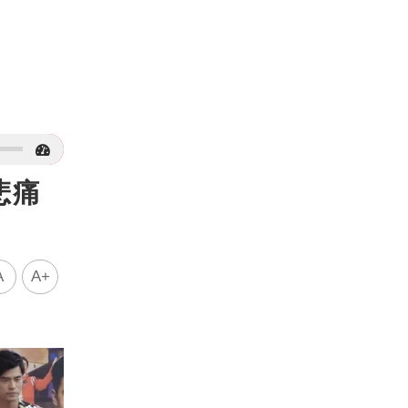
悲痛
A
A+