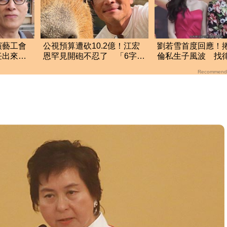
演藝工會
公視預算遭砍10.2億！江宏
劉若雪首度回應！
任出來
恩罕見開砲不忍了 「6字酸
倫私生子風波 找
爆藍白」網狂讚
揚言提告
Recommend