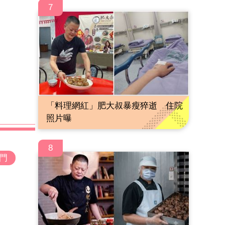
7
「料理網紅」肥大叔暴瘦猝逝 住院
照片曝
8
門