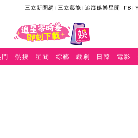
三立新聞網
三立藝能
追蹤娛樂星聞
FB
熱門
熱搜
星聞
綜藝
戲劇
日韓
電影