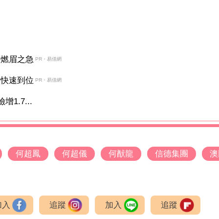
決燃眉之急
PR・易借網
金快速到位
PR・易借網
.7...
何超鳳
何超儀
何猷龍
信德集團
澳
加入
追蹤
加入
追蹤