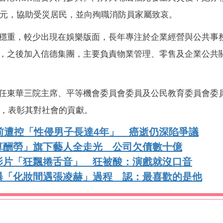
萬元，協助受災居民，並向殉職消防員家屬致哀。
穩重，較少出現在娛樂版面，長年專注於企業經營與公共事
，之後加入信德集團，主要負責物業管理、零售及企業公共
任東華三院主席、平等機會委員會委員及公民教育委員會委
章，表彰其對社會的貢獻。
前遭控「性侵男子長達4年」 癌逝仍深陷爭議
算酬勞」旗下藝人全走光 公司欠債數十億
影片「狂飄捲舌音」 狂被酸：演戲就沒口音
曝「化妝間遇張凌赫」過程 認：最喜歡的是他