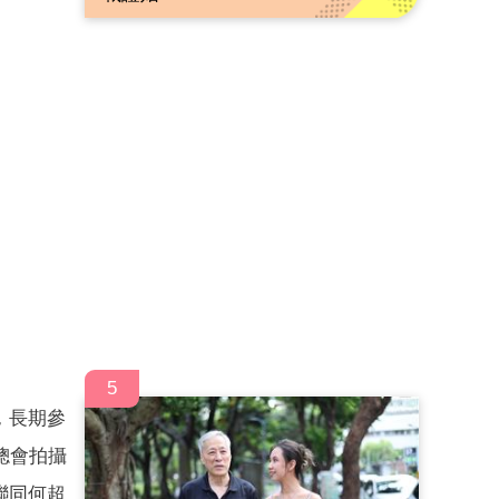
5
，長期參
總會拍攝
聯同何超