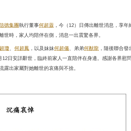
信德集團
執行董事
何超蕸
，今（12）日傳出離世消息，享年約
離世時，家人均陪伴在側，消息一出震驚各界。
超瓊
、
何超鳳
，以及妹妹
何超儀
、弟弟
何猷龍
，隨後聯合發
4月12日安詳辭世，臨終前家人一直陪伴在身邊。感謝各界慰
流露出家屬對她離世的哀痛與不捨。