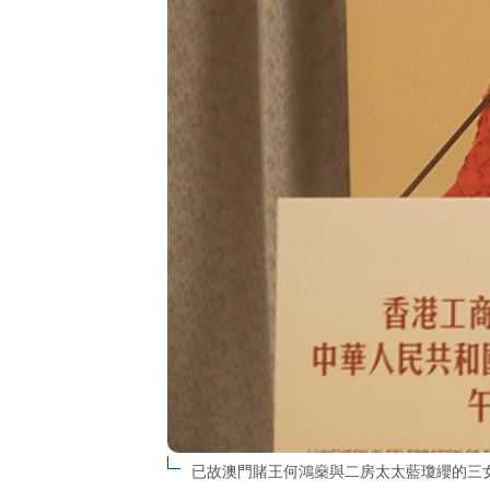
已故澳門賭王何鴻燊與二房太太藍瓊纓的三