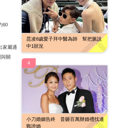
60
昆凌8歲愛子拜中醫為師 幫把脈說
中1狀況
出家屬通
問與關
4
小刀婚姻告終 昔砸百萬辦婚禮找連
戰證婚