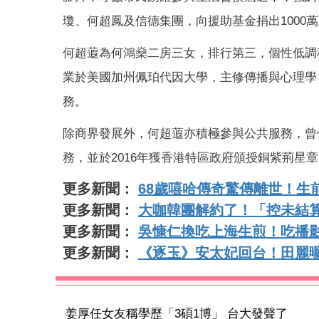
瓊、何超鳳及信德集團，向援助基金捐出1000
何超蕸為何鴻燊二房三女，排行第三，個性低調
業於美國加州佩珀代因大學，主修傳播與心理學
務。
除商界發展外，何超蕸亦積極參與公共服務，曾
務，並於2016年獲香港特區政府頒授銅紫荊星
更多新聞：
68歲嘻哈傳奇驚傳離世！生
更多新聞：
大咖韓團解約了！「控未結
更多新聞：
吳慷仁換吃上海生煎！吃播
更多新聞：
《逐玉》安太妃回台！田麗
姜厚任女友稱學歷「3碩1博」 台大發聲了