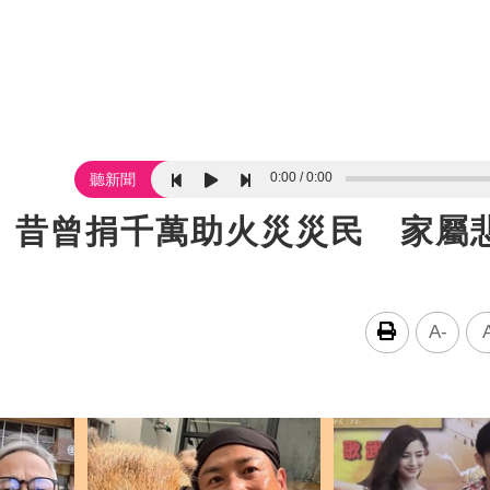
0:00
0:00
聽新聞
！昔曾捐千萬助火災災民 家屬
A-