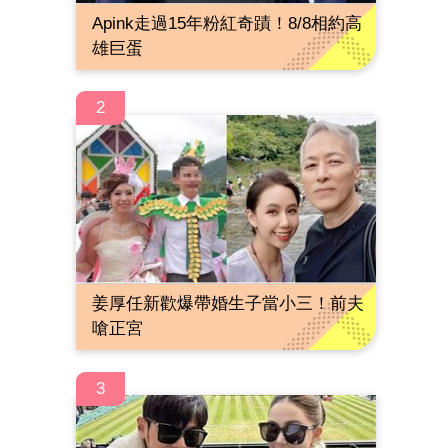
Apink走過15年粉紅奇蹟！8/8相約高
雄巨蛋
2
姜厚任新歡爆帶婚生子當小三！前夫
嗆正宮
3