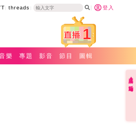
YT
threads
登入
1
音樂
專題
影音
節目
圖輯
直播✦活動