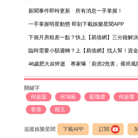
新聞事件即時更新 所有消息一手掌握！
一手掌握明星動態 即刻下載娛樂星聞APP
下個月房租差一點？快上【易借網】三分鐘解
臨時需要小額週轉？上【易借網】找人幫！資
46歲肥大叔猝逝 專家曝「廚房2危害」罹癌風險增1
關鍵字
何超蕸
何鴻燊
藍瓊纓
何超瓊
香港
賭王
追蹤娛樂星聞
下載APP
訂閱