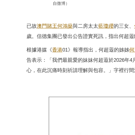
自微博）
已故
澳門
賭王
何鴻燊
與二房太太
藍瓊纓
的三女、
歲。信德集團已發出公告證實死訊，指出何超蕸
根據港媒《
香港
01》報導指出，何超蕸的姊姊
何
告表示：「我們最親愛的妹妹何超蕸於2026年
心，在此沉痛時刻祈請理解與包容。」字裡行間