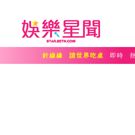
針線緣
請世界吃桌
即時