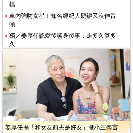
檔
車內強吻女星！知名經紀人硬辯又沒伸舌
頭
獨／姜厚任認愛後談身後事：走多久算多
久
姜厚任揭「和女友前夫是好友」撇小三傳言