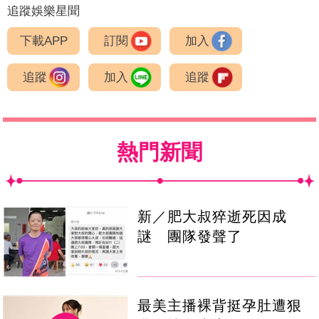
追蹤娛樂星聞
下載APP
訂閱
加入
追蹤
加入
追蹤
熱門新聞
新／肥大叔猝逝死因成
謎 團隊發聲了
最美主播裸背挺孕肚遭狠