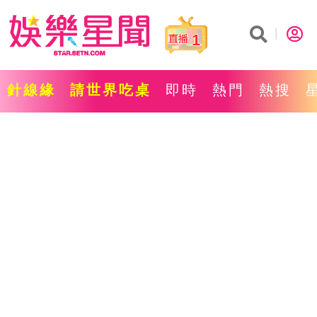
1
針線緣
請世界吃桌
即時
熱門
熱搜