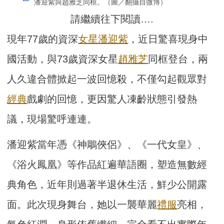
潘迎紫與趙雅芝同框。（圖／翻攝自微博）
請繼續往下閱讀….
現年77歲的資深
女星
潘迎紫
，近日驚喜現身中
國活動，與73歲資深女星
趙雅芝
同框登台，兩
人久違合體掀起一波回憶殺，不僅勾起觀眾對
經典
戲劇的回憶，更因驚人凍齡狀態引發熱
議，現場驚呼連連。
潘迎紫當年憑《神鵰俠侶》、《一代女皇》、
《浴火鳳凰》等作品紅遍華語圈，塑造無數經
典角色，近年則過著半退休生活，鮮少公開露
面。此次現身舞台，她以一襲華麗
禮服
亮相，