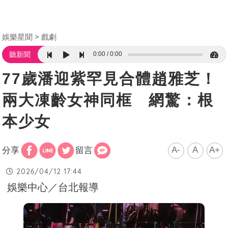
娛樂星聞
戲劇
0:00
0:00
聽新聞
77歲潘迎紫罕見合體趙雅芝！
兩大凍齡女神同框 網驚：根
本少女
A-
A
A+
分享
留言
2026/04/12 17:44
娛樂中心／台北報導