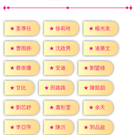
★
姜厚任
★
徐莉玲
★
楊光友
★
曹雨婷
★
沈政男
★
連勝文
★
安迪
★
蔡依珊
★
劉鑾雄
★
甘比
★
田路路
★
陳凱韻
★
余天
★
劉芯妤
★
蕭彤雯
★
陳沂
★
李亞萍
★
郭品超