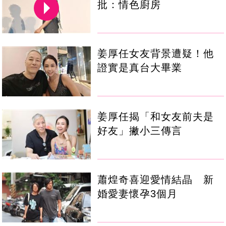
批：情色廚房
姜厚任女友背景遭疑！他
證實是真台大畢業
姜厚任揭「和女友前夫是
好友」撇小三傳言
蕭煌奇喜迎愛情結晶 新
婚愛妻懷孕3個月