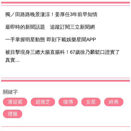
獨／田路路晚景淒涼！姜厚任3年前早知情
最即時的新聞話題 追蹤訂閱三立新聞網
一手掌握明星動態 即刻下載娛樂星聞APP
被目擊現身三總大腸直腸科！67歲徐乃麟鬆口證實了
真實...
關鍵字
潘迎紫
趙雅芝
微博
女星
經典
禮服