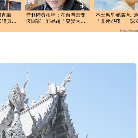
腸直腸
昔赴陸尋根稱：在台灣靈魂
本土男星罹腦瘤...
口證實
沒回家 郭品超「突變大禿
「非死即殘」 認
頭」近照嚇壞網
盡最後心力
Recommend