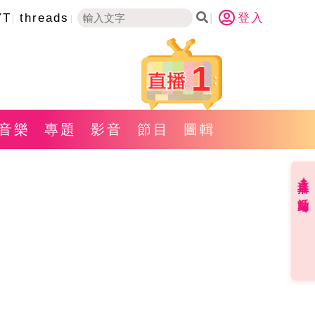
YT
threads
登入
1
音樂
專題
影音
節目
圖輯
直播✦活動