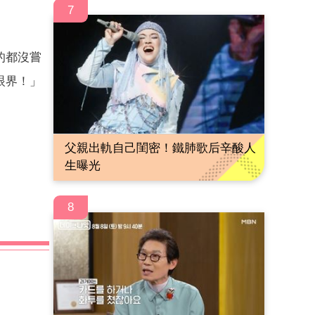
7
的都沒嘗
眼界！」
父親出軌自己閨密！鐵肺歌后辛酸人
生曝光
8