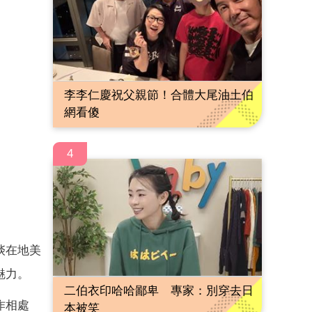
李李仁慶祝父親節！合體大尾油土伯
網看傻
4
啖在地美
魅力。
二伯衣印哈哈鄙卑 專家：別穿去日
作相處
本被笑