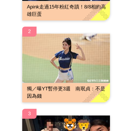
Apink走過15年粉紅奇蹟！8/8相約高
雄巨蛋
2
獨／曝YT暫停更3週 南珉貞：不是
因為錢
3