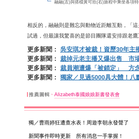
融融(左)與搭檔黃可欣(右)旅程中乘坐各
相反的，融融則是難忘與動物近距離互動，「這
試過，但最讓我驚喜的是節目團隊還安排跟老鷹
更多新聞：
吳安琪才被裁！資歷30年主
更多新聞：
裁掉元老主播又爆出售 市場
更多新聞：
裁員潮遭爆「被鎖定」 方
更多新聞：
獨家／見過5000具大體！
推薦圖輯
Alizabeth泰國娘娘新書發表會
獨／曹雨婷狂遭查水表！周遊李朝永發聲了
新聞事件即時更新 所有消息一手掌握！