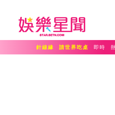
針線緣
請世界吃桌
即時