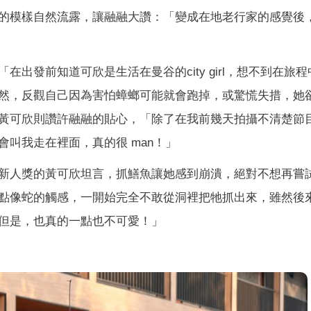
的模樣自然流露，讓融融大讚：「變成在地老行家的感覺後
出發前知道可欣是生活在曼谷的city girl，想不到在旅
然，反觀自己因為害怕蟑螂可能就會跑掉，或驚慌失措，她
黃可欣則讚許融融的貼心，「除了在我前幾天拍攝不清楚節
叫我走在裡面，真的很 man！」
新人獎的黃可欣坦言，抓鱔魚讓她感到崩潰，絕對不想再嘗
點像蛇的觸感，一開始完全不敢從洞裡把牠抓出來，雖然後
但是，也真的一點也不可愛！」