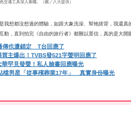
項特色交通工具深入泰國。（圖／八大提供）
是我想都沒想過的體驗，如跟大象洗澡、幫牠搓背，我還真
互動，直到拍完《自由的旅行者》都難以置信，真的是大開
播傳也遭鎖定 T台回應了
買主爆出！TVBS發521字聲明回應了
念華罕見發聲！私人臉書回應曝光
八點檔男星「從事殯葬業17年」 真實身份曝光