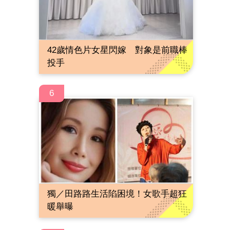
42歲情色片女星閃嫁 對象是前職棒
投手
6
獨／田路路生活陷困境！女歌手超狂
暖舉曝