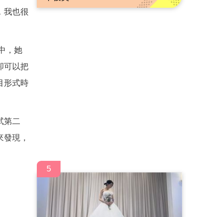
，我也很
程中，她
卻可以把
目形式時
試第二
來發現，
5