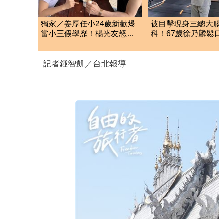
獨家／姜厚任小24歲新歡爆
被目擊現身三總大
當小三假學歷！楊光友怒揭
科！67歲徐乃麟鬆
真實內幕：我祝福
了 真實體況曝光
記者鍾智凱／台北報導