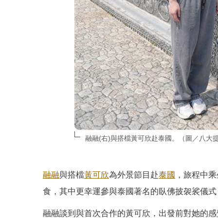
融融(右)與搭檔黃可欣赴泰國。（圖／八大
融融
與搭檔
黃可欣
為外景節目赴
泰國
，旅程中乘
食，其中更幸運參與泰國著名的臥佛披袈裟儀式
融融談到與首次合作的黃可欣，出發前對她的感