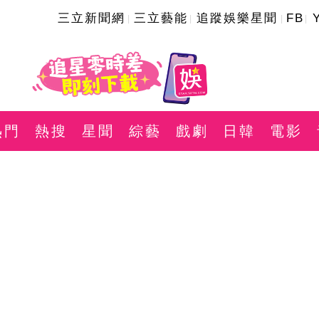
三立新聞網
三立藝能
追蹤娛樂星聞
FB
熱門
熱搜
星聞
綜藝
戲劇
日韓
電影