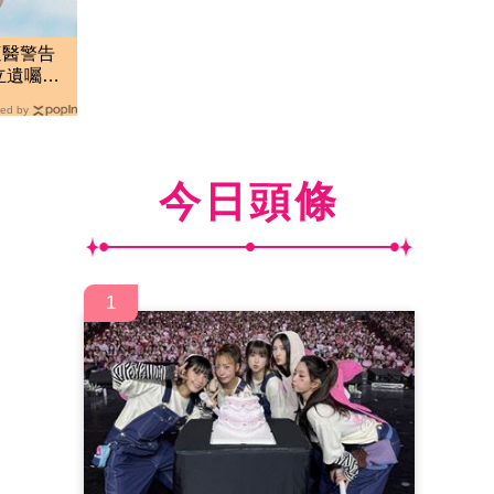
遭醫警告
立遺囑：
ed by
今日頭條
1