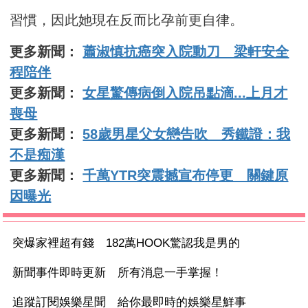
習慣，因此她現在反而比孕前更自律。
更多新聞：
蕭淑慎抗癌突入院動刀 梁軒安全
程陪伴
更多新聞：
女星驚傳病倒入院吊點滴...上月才
喪母
更多新聞：
58歲男星父女戀告吹 秀鐵證：我
不是痴漢
更多新聞：
千萬YTR突震撼宣布停更 關鍵原
因曝光
突爆家裡超有錢 182萬HOOK驚認我是男的
新聞事件即時更新 所有消息一手掌握！
追蹤訂閱娛樂星聞 給你最即時的娛樂星鮮事