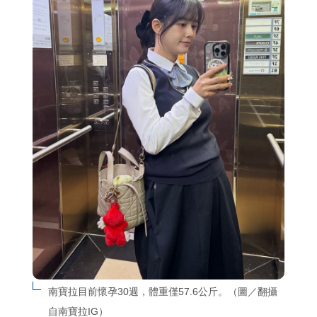
南寶拉目前懷孕30週，體重僅57.6公斤。（圖／翻攝
自南寶拉IG）