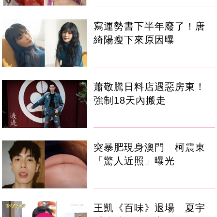
寫運勢書下半年廢了！唐
綺陽瘦下來原因曝
蕭敬騰日料店遇惡房東！
強制18天內搬走
突暴肥現身澳門 柯震東
「驚人近照」曝光
王凱《百味》退場 夏宇