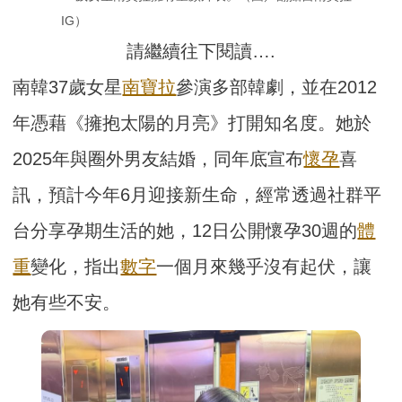
IG）
請繼續往下閱讀….
南韓37歲女星
南寶拉
參演多部韓劇，並在2012
年憑藉《擁抱太陽的月亮》打開知名度。她於
2025年與圈外男友結婚，同年底宣布
懷孕
喜
訊，預計今年6月迎接新生命，經常透過社群平
台分享孕期生活的她，12日公開懷孕30週的
體
重
變化，指出
數字
一個月來幾乎沒有起伏，讓
她有些不安。