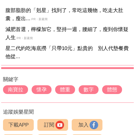
腹部脂肪的「剋星」找到了，常吃這幾物，吃走大肚
囊，瘦出...
PR・新素簡
減肥首選，檸檬加它，堅持一週，腰細了，瘦到你懷疑
人生
PR・新素簡
星二代約吃海底撈「只帶10元」點貴的 別人代墊餐費
他從...
關鍵字
南寶拉
懷孕
體重
數字
體態
追蹤娛樂星聞
下載APP
訂閱
加入