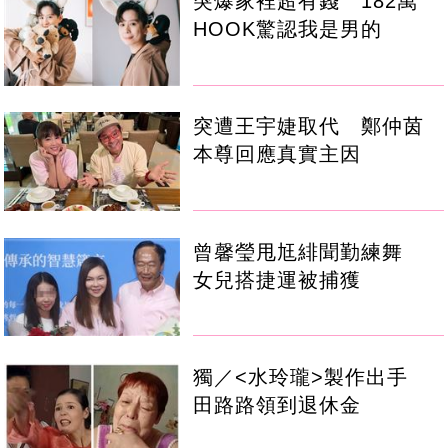
突爆家裡超有錢 182萬
HOOK驚認我是男的
突遭王宇婕取代 鄭仲茵
本尊回應真實主因
曾馨瑩甩尪緋聞勤練舞
女兒搭捷運被捕獲
獨／<水玲瓏>製作出手
田路路領到退休金