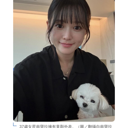
37歲女星南寶拉擁有童顏外表。（圖／翻攝自南寶拉