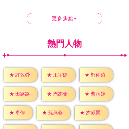
更多焦點+
熱門人物
★
許效舜
★
王宇婕
★
鄭仲茵
★
田路路
★
周杰倫
★
曹雨婷
★
卓偉
★
孫燕姿
★
杰威爾