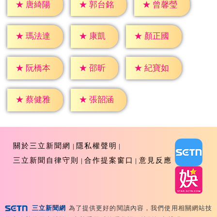
★
唐綺陽
★
郭台銘
★
曾馨瑩
★
康凱
★
瑪法達
★
顏正國
★
邵昕
★
阮橋本
★
紀寶如
★
蔡健雅
★
張韶涵
關於三立新聞網
隱私權聲明
三立新聞自律守則
合作提案窗口
意見反應
三立新聞網
為了提供更好的閱讀內容，我們使用相關網站技
Copyright ©2026 Sanlih E-Television All Rights