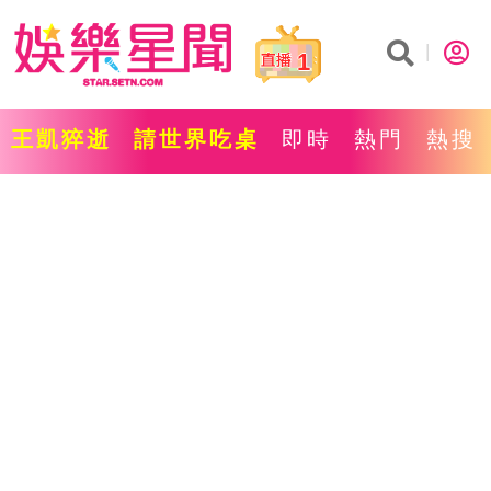
1
王凱猝逝
請世界吃桌
即時
熱門
熱搜