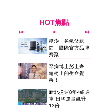
HOT焦點
酷澎「爸氣父親
節」國際官方品牌
齊聚
罕病博士彭士齊
輪椅上的生命覺
醒！
新北捷運8年4線通
車 日均運量飆升
13倍