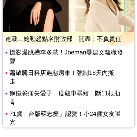
連戰二媳動怒點名財政部 開轟：不負責任
攝影爆跳槽李多慧！Joeman憂建文離職發
聲
蕭敬騰日料店遇惡房東！強制18天內搬
走
鋼鐵爸痛失愛子一度飆車尋短！斷11根肋
骨
71歲「台版蘇志燮」認愛！小24歲女友曝
光