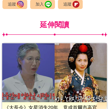
追蹤
加入
追蹤
延伸閱讀
《大長今》女星消失20年 竟成首爾市高官