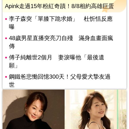
Apink走過15年粉紅奇蹟！8/8相約高雄巨蛋
李子森突「單膝下跪求婚」 杜忻恬反應
曝
48歲男星直播突亮刀自殘 滿身血畫面瘋
傳
傅子純離世2個月 妻淚曝他「最後遺
願」
鋼鐵爸悲慟回憶300天！父母愛犬摯友過
世