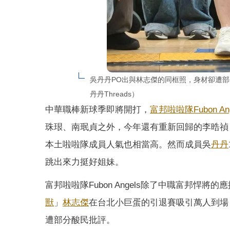
吳丹丹PO出與林志傑的同框照，身材卻遭
丹丹Threads）
中華職棒新球季即將開打，
富邦
啦啦隊
Fubon An
珠珢、南珉貞之外，今年還有重新回歸的李晧禎
本土啦啦隊成員人氣也相當高。然而成員吳
丹丹
跳出來力挺好姐妹。
富邦啦啦隊Fubon Angels除了中職富邦悍
獸
」
林志傑
在台北小巨蛋的引退賽吸引萬人到場，賽後
遭部分酸民批評。