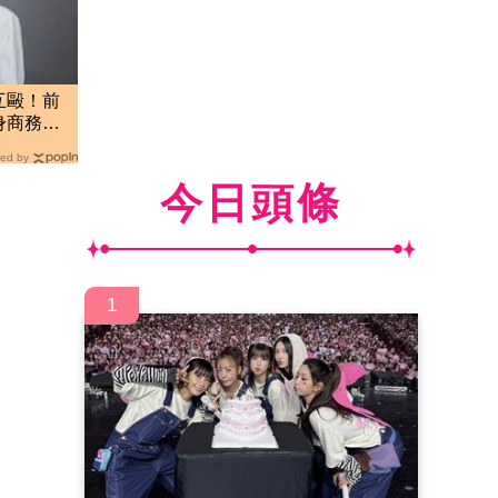
互毆！前
身商務酒
ed by
今日頭條
1