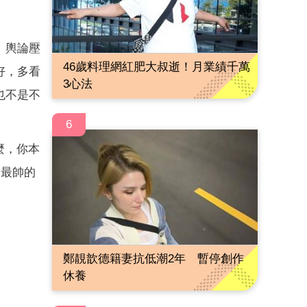
。輿論壓
46歲料理網紅肥大叔逝！月業績千萬
好，多看
3心法
也不是不
6
麼，你本
 最帥的
鄭靚歆德籍妻抗低潮2年 暫停創作
休養