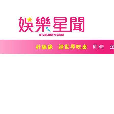
針線緣
請世界吃桌
即時