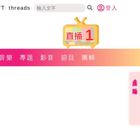
YT
threads
登入
1
音樂
專題
影音
節目
圖輯
直播✦活動