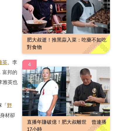
肥大叔逝！推黑蒜入菜：吃藥不如吃
對食物
雅英
、李
4
，富邦的
李雅英也
隊「
野
，身材卻
直播年賺破億！肥大叔離世 曾連播
17小時