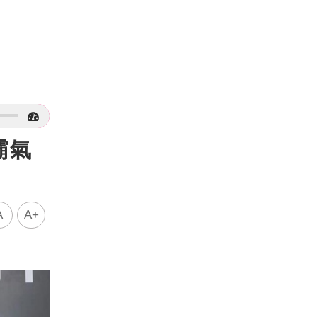
霸氣
A
A+