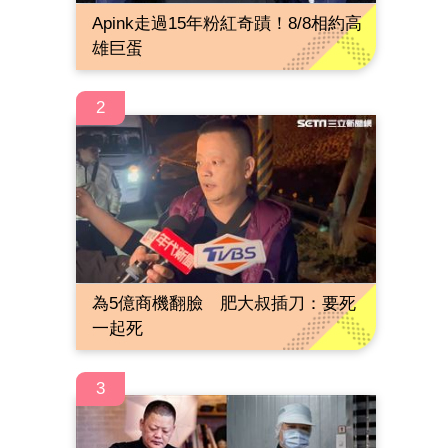
Apink走過15年粉紅奇蹟！8/8相約高
雄巨蛋
2
為5億商機翻臉 肥大叔插刀：要死
一起死
3