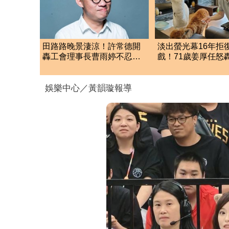
田路路晚景淒涼！許常德開
淡出螢光幕16年拒
轟工會理事長曹雨婷不忍
戲！71歲姜厚任怒
了：別只包紅包慰問
組：我被當八流演
娛樂中心／黃韻璇報導