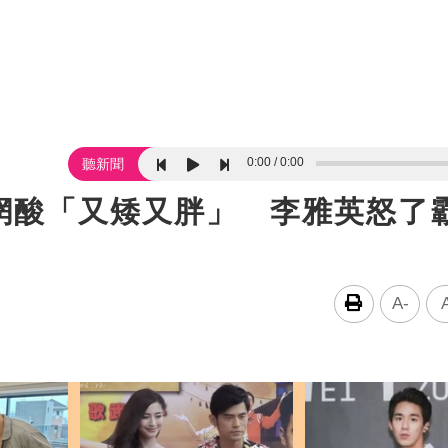
0:00
0:00
聽新聞
網酸「又矮又胖」 李雅英怒了
A-