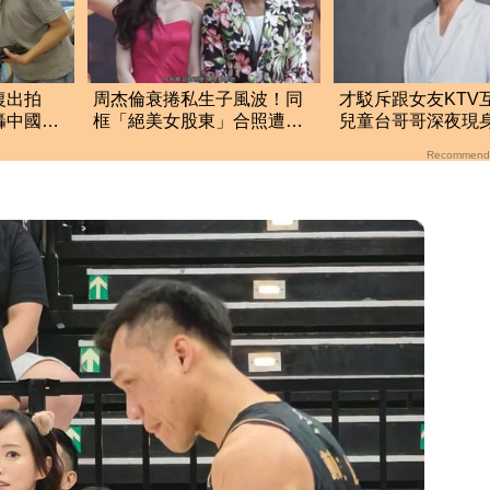
復出拍
周杰倫衰捲私生子風波！同
才駁斥跟女友KTV
轟中國劇
框「絕美女股東」合照遭瘋
兒童台哥哥深夜現
員
傳 驚人內幕曝光
店 一晚豪砸5萬元
Recommend