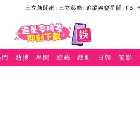
三立新聞網
三立藝能
追蹤娛樂星聞
FB
熱門
熱搜
星聞
綜藝
戲劇
日韓
電影