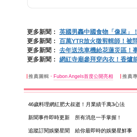
更多新聞：
英國男轟中國食物「像屎」
更多新聞：
百萬YTR放火徵剪輯師！被
更多新聞：
去年送洗車機給花蓮災區！
更多新聞：
網紅寺廟參拜穿內衣！香爐
推薦圖輯
Fubon Angels首度公開亮相
推薦
46歲料理網紅肥大叔逝！月業績千萬3心法
新聞事件即時更新 所有消息一手掌握！
追蹤訂閱娛樂星聞 給你最即時的娛樂星鮮事