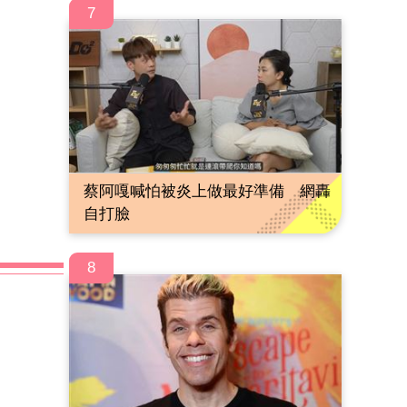
7
蔡阿嘎喊怕被炎上做最好準備 網轟
自打臉
8