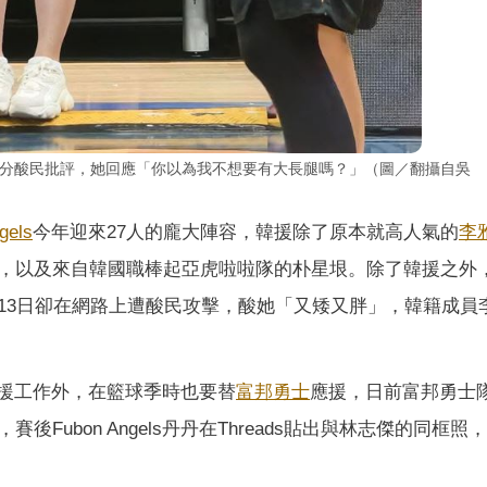
部分酸民批評，她回應「你以為我不想要有大長腿嗎？」（圖／翻攝自吳
gels
今年迎來27人的龐大陣容，韓援除了原本就高人氣的
李
，以及來自韓國職棒起亞虎啦啦隊的朴星垠。除了韓援之外
13日卻在網路上遭酸民攻擊，酸她「又矮又胖」，韓籍成員
將的應援工作外，在籃球季時也要替
富邦勇士
應援，日前富邦勇士
Fubon Angels丹丹在Threads貼出與林志傑的同框照