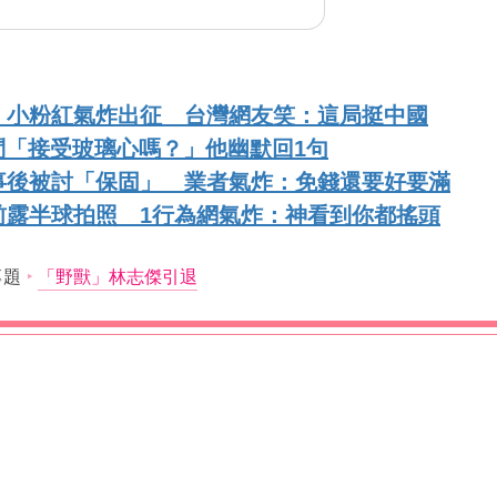
！小粉紅氣炸出征 台灣網友笑：這局挺中國
問「接受玻璃心嗎？」他幽默回1句
事後被討「保固」 業者氣炸：免錢還要好要滿
前露半球拍照 1行為網氣炸：神看到你都搖頭
專題
「野獸」林志傑引退