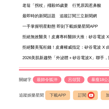
老翁「拐杖」殘殺85歲妻 行兇原因惹鼻酸
最即時的新聞話題 追蹤訂閱三立新聞網
一手掌握明星動態 即刻下載娛樂星聞APP
拒絕無效醫美！皮膚專科醫師大推：矽谷電波 X 讓
拒絕醫美冤枉錢！皮膚權威指定：矽谷電波 X 由內
2026美肌新趨勢「外泌體＋矽谷電波X」聯手，開
關鍵字
最帥令狐沖
呂頌賢
暴瘦18公
追蹤娛樂星聞
下載APP
訂閱