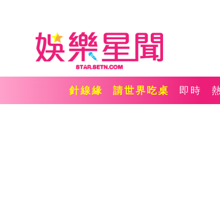
針線緣
請世界吃桌
即時