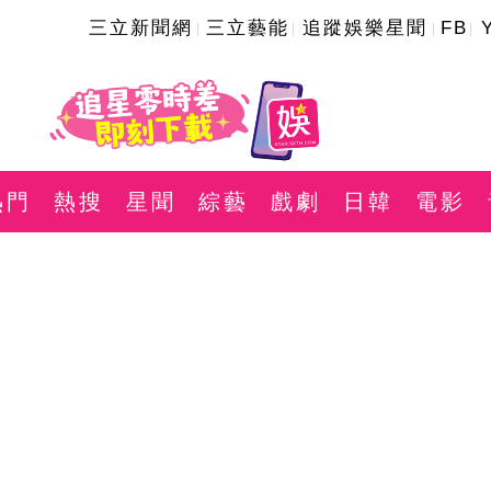
三立新聞網
三立藝能
追蹤娛樂星聞
FB
熱門
熱搜
星聞
綜藝
戲劇
日韓
電影