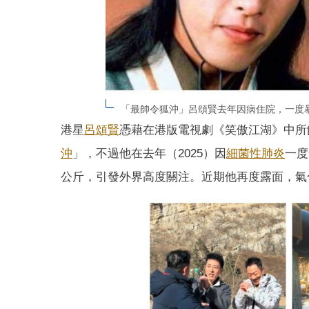
「最帥令狐沖」呂頌賢去年因病住院，一度
港星
呂頌賢
憑藉在港版電視劇《笑傲江湖》中所
沖
」，不過他在去年（2025）因
細菌性肺炎
一度
公斤，引發外界高度關注。近期他再度露面，氣