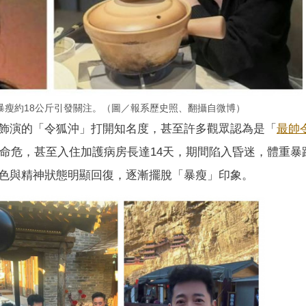
暴瘦約18公斤引發關注。（圖／報系歷史照、翻攝自微博）
飾演的「令狐沖」打開知名度，甚至許多觀眾認為是「
最帥
命危，甚至入住加護病房長達14天，期間陷入昏迷，體重暴跌
色與精神狀態明顯回復，逐漸擺脫「暴瘦」印象。