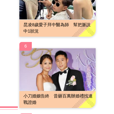
昆凌8歲愛子拜中醫為師 幫把脈說
中1狀況
6
小刀婚姻告終 昔砸百萬辦婚禮找連
戰證婚