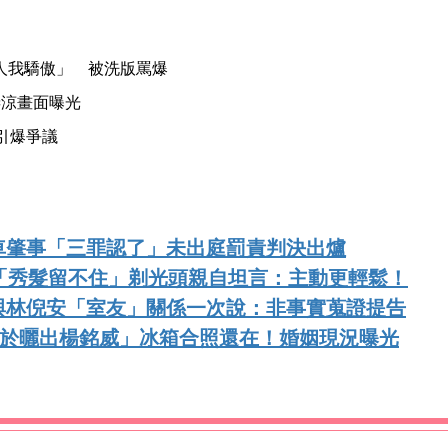
人我驕傲」 被洗版罵爆
淒涼畫面曝光
洞引爆爭議
車肇事「三罪認了」未出庭罰責判決出爐
「秀髮留不住」剃光頭親自坦言：主動更輕鬆！
與林倪安「室友」關係一次說：非事實蒐證提告
終於曬出楊銘威」冰箱合照還在！婚姻現況曝光