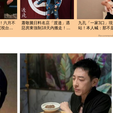
！六月不
蕭敬騰日料名店「渡邉」遇
九孔「一家3口」
電視台」
惡房東強制18天內搬走！逼
站！本人喊：那不
留裝潢：好聚好散
婆 2胎進度曝
Recommend