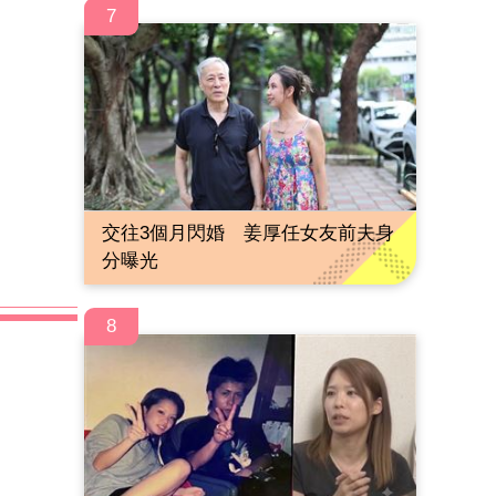
7
交往3個月閃婚 姜厚任女友前夫身
分曝光
8