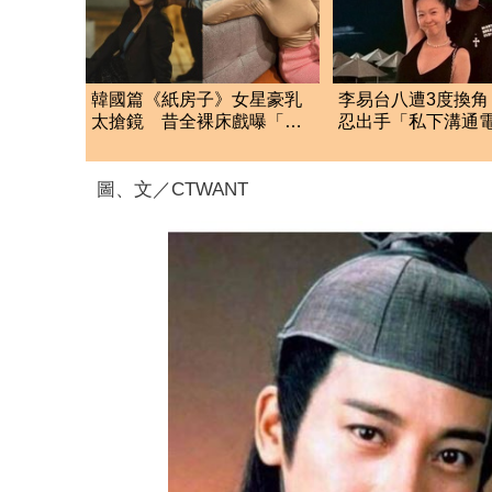
韓國篇《紙房子》女星豪乳
李易台八遭3度換角
太搶鏡 昔全裸床戲曝「竟
忍出手「私下溝通
平的」
婚變內幕曝光了
圖、文／CTWANT