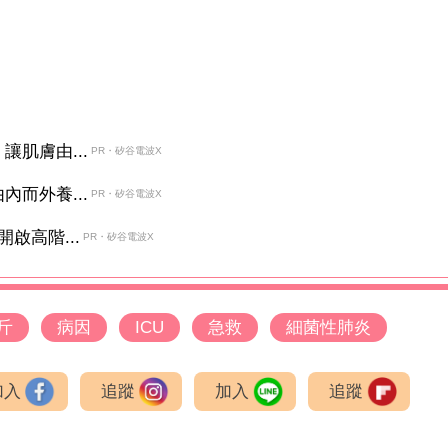
肌膚由...
PR・矽谷電波X
而外養...
PR・矽谷電波X
啟高階...
PR・矽谷電波X
斤
病因
ICU
急救
細菌性肺炎
加入
追蹤
加入
追蹤