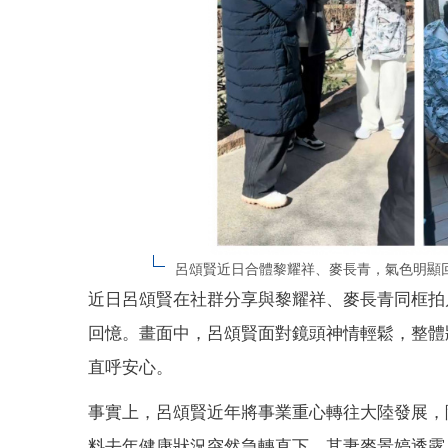
呂頌賢近日合體黎耀祥、麥長青，氣色明顯
近日呂頌賢在社群分享與黎耀祥、麥長青同框拍
回憶。畫面中，呂頌賢面對鏡頭神情輕鬆，整體
直呼安心。
事實上，呂頌賢近年將事業重心轉往大陸發展，
料去年健康狀況突然急轉直下，其妻麥景婷透露