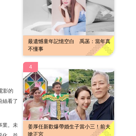
最遺憾童年記憶空白 禹菡：當年真
不懂事
4
電影的
粉絲看了
事業。未
姜厚任新歡爆帶婚生子當小三！前夫
嗆正宮
惡化，並