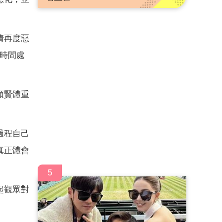
情再度惡
數時間處
頌賢體重
過程自己
真正體會
5
起觀眾對