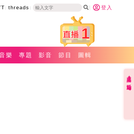
YT
threads
登入
1
音樂
專題
影音
節目
圖輯
直播✦活動