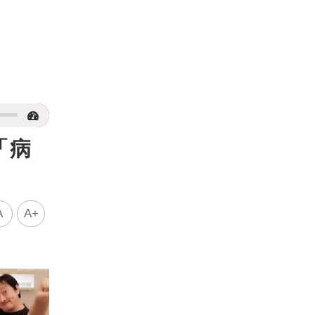
「病
A
A+