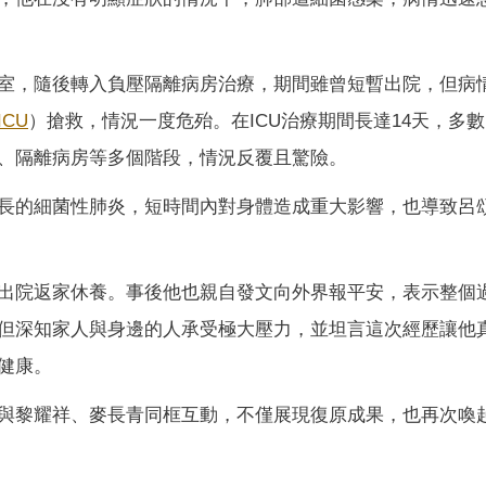
室，隨後轉入負壓隔離病房治療，期間雖曾短暫出院，但病
ICU
）搶救，情況一度危殆。在ICU治療期間長達14天，多
、隔離病房等多個階段，情況反覆且驚險。
長的細菌性肺炎，短時間內對身體造成重大影響，也導致呂
出院返家休養。事後他也親自發文向外界報平安，表示整個
但深知家人與身邊的人承受極大壓力，並坦言這次經歷讓他
健康。
與黎耀祥、麥長青同框互動，不僅展現復原成果，也再次喚