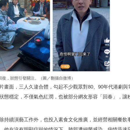
回復，狀態引發關注。（圖／翻攝自微博）
片畫面，三人久違合體，勾起不少觀眾對80、90年代港劇與
狀態穩定，不僅氣色紅潤，也被部分網友形容「回春」，讓
除持續演藝工作外，也投入素食文化推廣，並經營相關餐飲
，他在沒有明顯症狀的情況下，肺部遭細菌感染，病情迅速