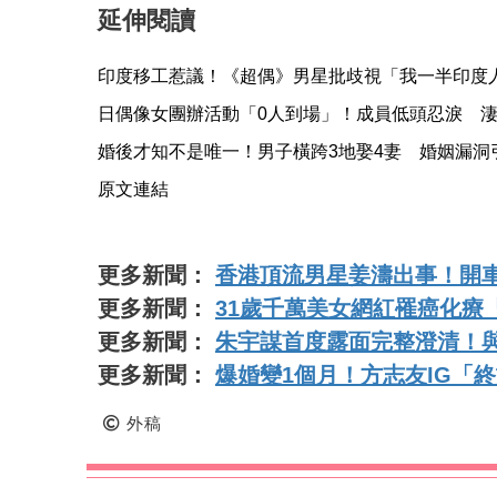
延伸閱讀
印度移工惹議！《超偶》男星批歧視「我一半印度
日偶像女團辦活動「0人到場」！成員低頭忍淚 
婚後才知不是唯一！男子橫跨3地娶4妻 婚姻漏
原文連結
更多新聞：
香港頂流男星姜濤出事！開
更多新聞：
31歲千萬美女網紅罹癌化療
更多新聞：
朱宇謀首度露面完整澄清！
更多新聞：
爆婚變1個月！方志友IG「
外稿