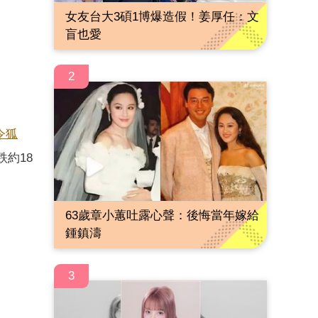
女友台大3碩1博爆造假！姜厚任：文
盲也愛
2
令狐
約18
63歲章小蕙吐露心聲：後悔當年嫁給
鍾鎮濤
3