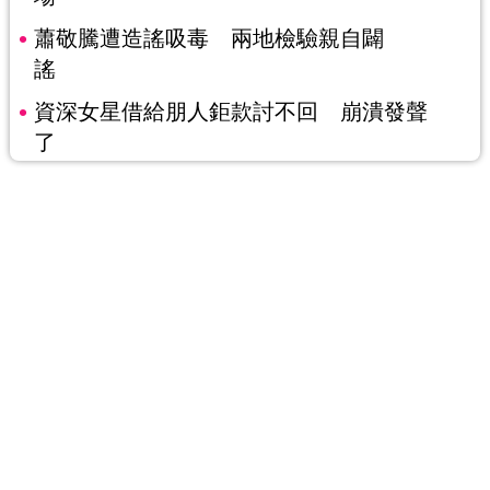
蕭敬騰遭造謠吸毒 兩地檢驗親自闢
謠
資深女星借給朋人鉅款討不回 崩潰發聲
了