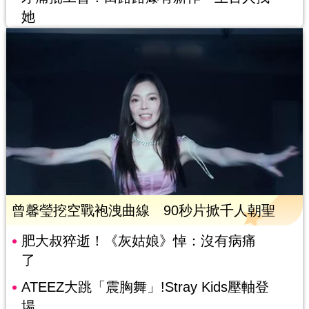
她
曾馨瑩挖空戰袍洩曲線 90秒片掀千人朝聖
肥大叔猝逝！《灰姑娘》悼：沒有病痛
了
ATEEZ大跳「震胸舞」!Stray Kids壓軸登
場