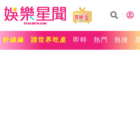
1
針線緣
請世界吃桌
即時
熱門
熱搜