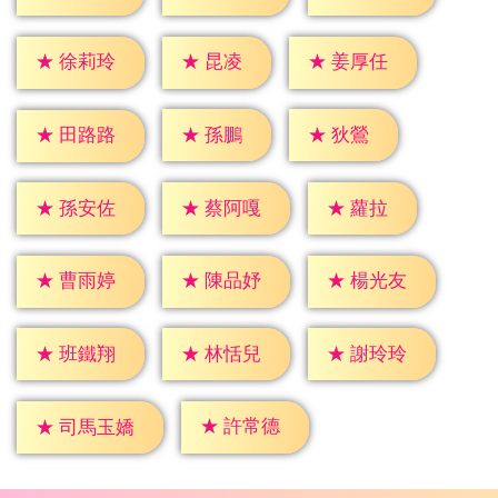
★
昆凌
★
徐莉玲
★
姜厚任
★
孫鵬
★
狄鶯
★
田路路
★
蘿拉
★
孫安佐
★
蔡阿嘎
★
曹雨婷
★
陳品妤
★
楊光友
★
班鐵翔
★
林恬兒
★
謝玲玲
★
許常德
★
司馬玉嬌