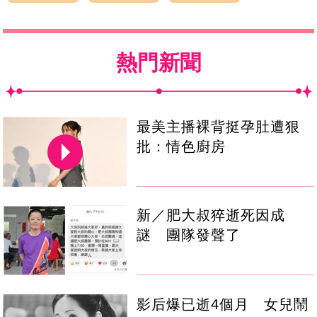
熱門新聞
最美主播裸背挺孕肚遭狠
批：情色廚房
新／肥大叔猝逝死因成
謎 團隊發聲了
影后爆已逝4個月 女兒鬧