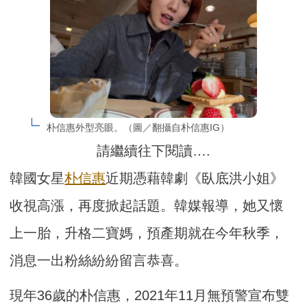
朴信惠外型亮眼。（圖／翻攝自朴信惠IG）
請繼續往下閱讀….
韓國女星
朴信惠
近期憑藉韓劇《臥底洪小姐》
收視高漲，再度掀起話題。韓媒報導，她又懷
上一胎，升格二寶媽，預產期就在今年秋季，
消息一出粉絲紛紛留言恭喜。
現年36歲的朴信惠，2021年11月無預警宣布雙