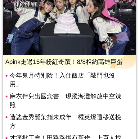
Apink走過15年粉紅奇蹟！8/8相約高雄巨蛋
今年鬼月特別陰！入住飯店「敲門也沒
用」
麻衣伴兒出國念書 現蹤海灘解放中空辣
照
造謠金秀賢染指未成年 權英燦遭移送檢
方
才痛批工會！田路路爆有新作 上百人找