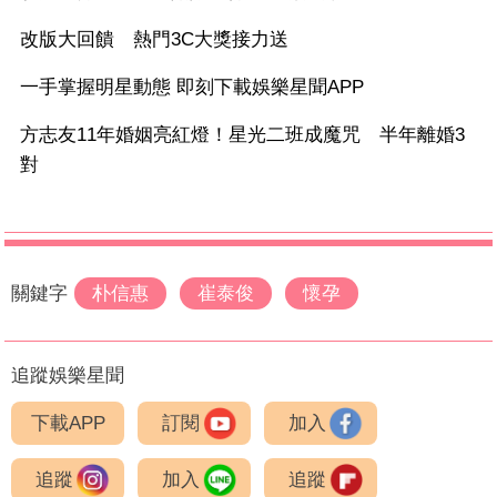
改版大回饋 熱門3C大獎接力送
一手掌握明星動態 即刻下載娛樂星聞APP
方志友11年婚姻亮紅燈！星光二班成魔咒 半年離婚3
對
關鍵字
朴信惠
崔泰俊
懷孕
追蹤娛樂星聞
下載APP
訂閱
加入
追蹤
加入
追蹤