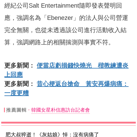
經紀公司Salt Entertainment隨即發表聲明回
應，強調名為「Ebenezer」的法人與公司營運
完全無關，也從未透過該公司進行活動收入結
算，強調網路上的相關揣測與事實不符。
更多新聞：
便當店虧損錢快燒光 楷教練遭炎
上回應
更多新聞：
昔心梗返台搶命 黃安再爆病痛：
一度更糟
推薦圖輯
韓國女星朴信惠訪台記者會
肥大叔猝逝！《灰姑娘》悼：沒有病痛了