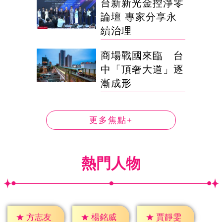
台新新光金控淨零
論壇 專家分享永
續治理
商場戰國來臨 台
中「頂奢大道」逐
漸成形
更多焦點+
熱門人物
★
方志友
★
楊銘威
★
賈靜雯