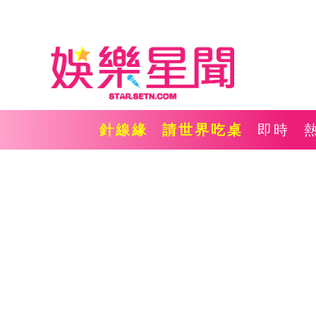
針線緣
請世界吃桌
即時