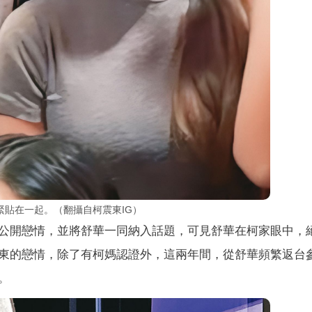
貼在一起。（翻攝自柯震東IG）
公開戀情，並將舒華一同納入話題，可見舒華在柯家眼中，
東的戀情，除了有柯媽認證外，這兩年間，從舒華頻繁返台
。