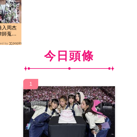
捲入周杰
律師蒐證
ed by
今日頭條
1