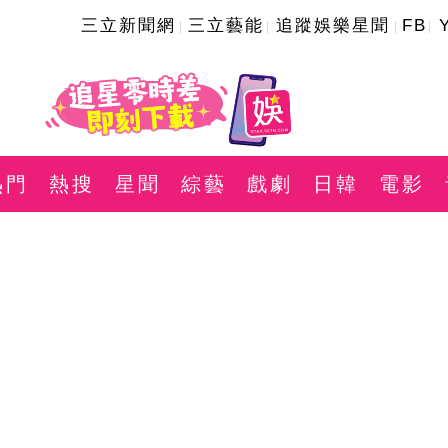
三立新聞網
三立藝能
追蹤娛樂星聞
FB
熱門
熱搜
星聞
綜藝
戲劇
日韓
電影