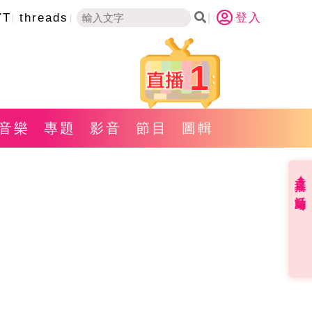
YT
threads
登入
1
音樂
專題
影音
節目
圖輯
直播✦活動