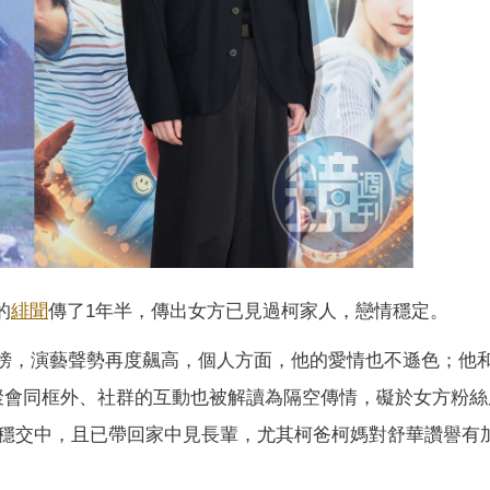
的
緋聞
傳了1年半，傳出女方已見過柯家人，戀情穩定。
排行榜，演藝聲勢再度飆高，個人方面，他的愛情也不遜色；他
聚會同框外、社群的互動也被解讀為隔空傳情，礙於女方粉絲
穩交中，且已帶回家中見長輩，尤其柯爸柯媽對舒華讚譽有