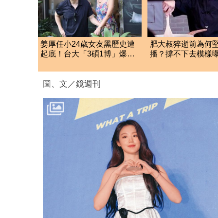
姜厚任小24歲女友黑歷史遭
肥大叔猝逝前為何
起底！台大「3碩1博」爆造
播？撐不下去模樣
假 本人發聲了
悲曝這原因才變粉
圖、文／鏡週刊