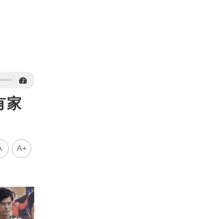
有家
A
A+