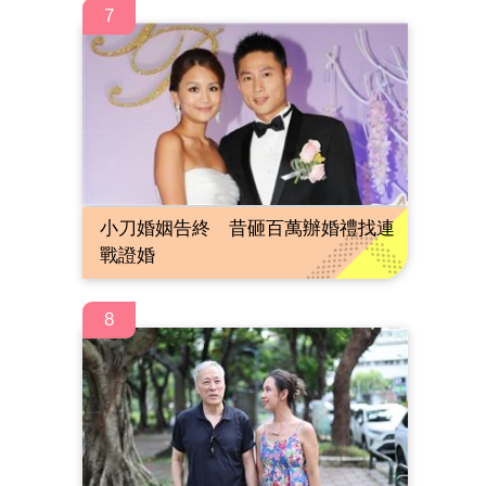
7
小刀婚姻告終 昔砸百萬辦婚禮找連
戰證婚
8