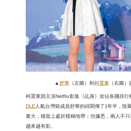
▲
舒華
（左圖）和
柯震東
（右圖）
柯震東因主演Netflix影集《乩身》攻佔各國
DLE
人氣台灣籍成員舒華的緋聞傳了1年半，除
量大，檯面上處於模糊地帶；但據悉，兩人不只
越來越有影。