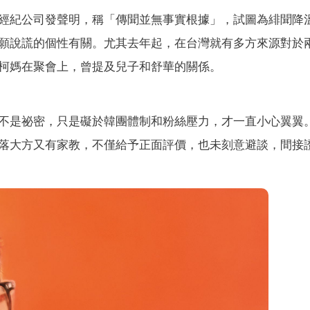
經紀公司發聲明，稱「傳聞並無事實根據」，試圖為緋聞降
願說謊的個性有關。尤其去年起，在台灣就有多方來源對於
柯媽在聚會上，曾提及兒子和舒華的關係。
不是祕密，只是礙於韓團體制和粉絲壓力，才一直小心翼翼
落大方又有家教，不僅給予正面評價，也未刻意避談，間接