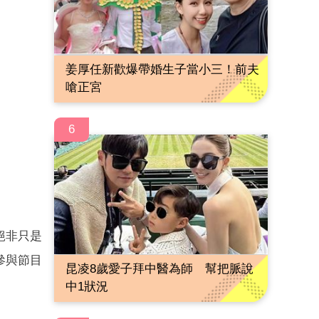
姜厚任新歡爆帶婚生子當小三！前夫
嗆正宮
6
絕非只是
參與節目
昆凌8歲愛子拜中醫為師 幫把脈說
中1狀況