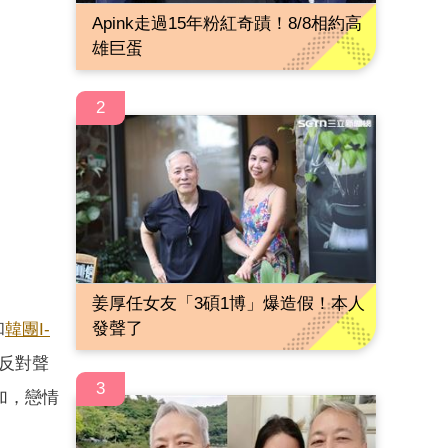
Apink走過15年粉紅奇蹟！8/8相約高
雄巨蛋
2
姜厚任女友「3碩1博」爆造假！本人
發聲了
和
韓團
I-
反對聲
3
加，戀情