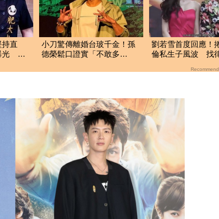
堅持直
小刀驚傳離婚台玻千金！孫
劉若雪首度回應！
曝光 網
德榮鬆口證實「不敢多
倫私生子風波 找
絲
問」：家族風波很大
揚言提告
Recommend