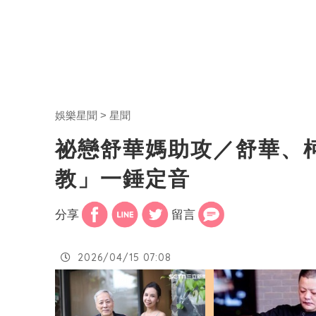
娛樂星聞
星聞
祕戀舒華媽助攻／舒華、
教」一錘定音
分享
留言
2026/04/15 07:08