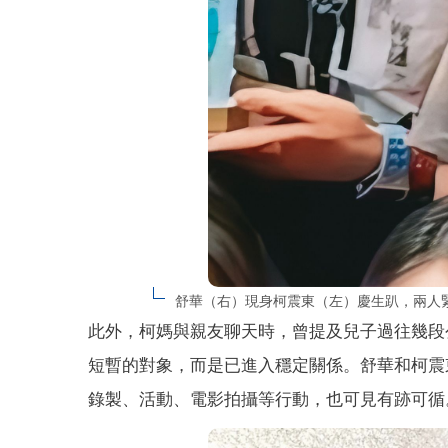
舒華（右）現身柯震東（左）慶生趴，兩人緊
此外，柯媽與親友聊天時，曾提及兒子過往幾段
短暫的對象，而是已進入穩定關係。舒華和柯震
錄製、活動、電影拍攝等行動，也可見有跡可循