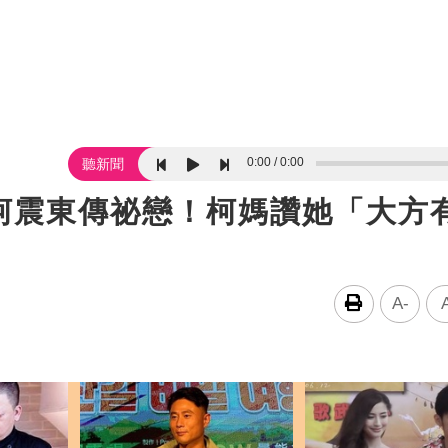
0:00
0:00
聽新聞
柯震東傳祕戀！柯媽讚她「大方
A-