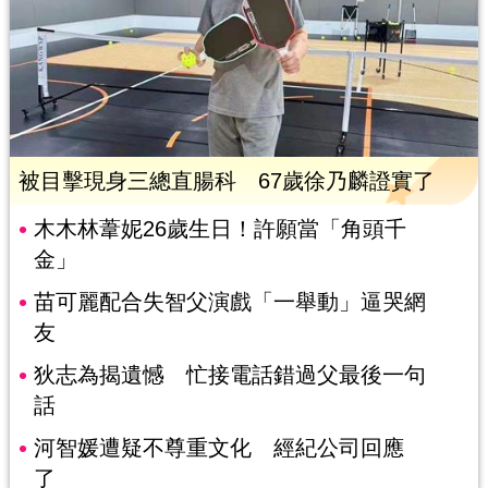
被目擊現身三總直腸科 67歲徐乃麟證實了
木木林葦妮26歲生日！許願當「角頭千
金」
苗可麗配合失智父演戲「一舉動」逼哭網
友
狄志為揭遺憾 忙接電話錯過父最後一句
話
河智媛遭疑不尊重文化 經紀公司回應
了