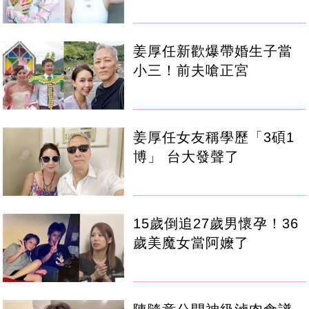
姜厚任新歡爆帶婚生子當
小三！前夫嗆正宮
姜厚任女友稱學歷「3碩1
博」 台大發聲了
15歲倒追27歲男懷孕！36
歲美魔女當阿嬤了