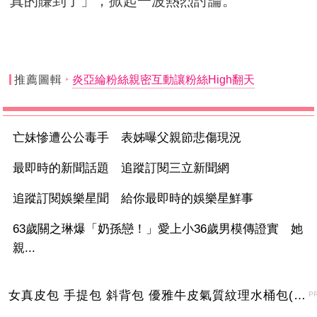
真的賺到了」，掀起一波熱烈討論。
推薦圖輯
炎亞綸粉絲親密互動讓粉絲High翻天
亡妹慘遭公公毒手 表姊曝父親節悲傷現況
最即時的新聞話題 追蹤訂閱三立新聞網
追蹤訂閱娛樂星聞 給你最即時的娛樂星鮮事
63歲關之琳爆「奶孫戀！」愛上小36歲男模傳證實 她
親...
女真皮包 手提包 斜背包 優雅牛皮氣質紋理水桶包(2色)【XBO7950112】＊艾美時尚(現+預)
P