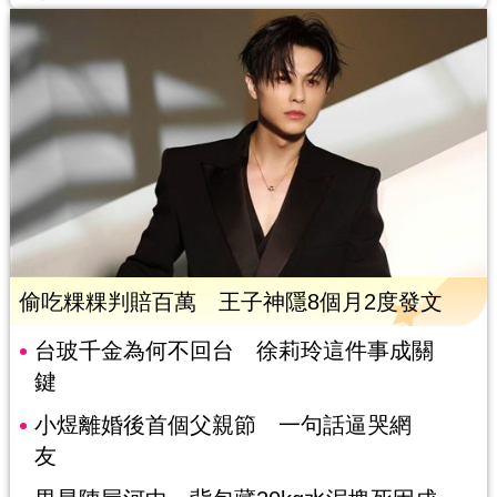
偷吃粿粿判賠百萬 王子神隱8個月2度發文
台玻千金為何不回台 徐莉玲這件事成關
鍵
小煜離婚後首個父親節 一句話逼哭網
友