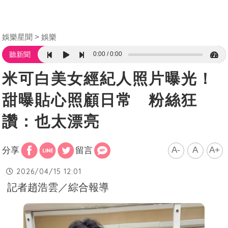
娛樂星聞
娛樂
0:00
0:00
聽新聞
米可白美女經紀人照片曝光！
甜曝貼心照顧日常 粉絲狂
讚：也太漂亮
A-
A
A+
分享
留言
2026/04/15 12:01
記者趙浩雲／綜合報導