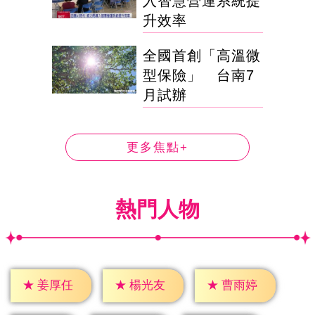
入智慧營運系統提
升效率
全國首創「高溫微
型保險」 台南7
月試辦
更多焦點+
熱門人物
★
姜厚任
★
楊光友
★
曹雨婷