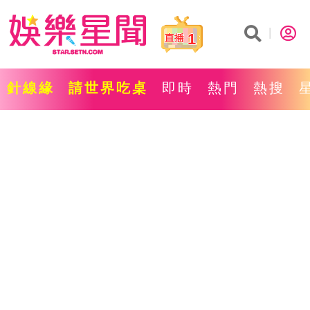
1
針線緣
請世界吃桌
即時
熱門
熱搜