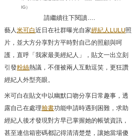
IG）
請繼續往下閱讀….
藝人
米可白
近日在社群曝光自家
經紀人
LULU
照
片，並大方分享對方平時對自己的照顧與呵
護，直呼「我家最美經紀人」，貼文一出立刻
引發
粉絲
熱議，不僅被兩人互動逗笑，更狂讚
經紀人外型亮眼。
米可白在貼文中以幽默口吻分享日常趣事，透
露自己在處理
臉書
功能申請時遇到困難，求助
經紀人後才發現對方早已掌握她的帳號資訊，
甚至連信箱密碼都記得清清楚楚，讓她當場傻