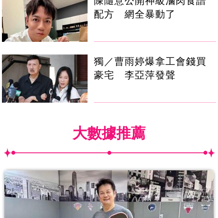
陳隨意公開神級滷肉食譜
配方 網全暴動了
獨／曹雨婷爆拿工會錢買
豪宅 李亞萍發聲
大數據推薦