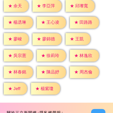
★
余天
★
李亞萍
★
邱瓈寬
★
楊丞琳
★
王心凌
★
田路路
★
廖峻
★
王凱
★
廖錦德
★
吳宗憲
★
徐莉玲
★
林逸欣
★
林春銘
★
陳品妤
★
周杰倫
★
Jeff
★
楊紫瓊
關於三立新聞網
隱私權聲明