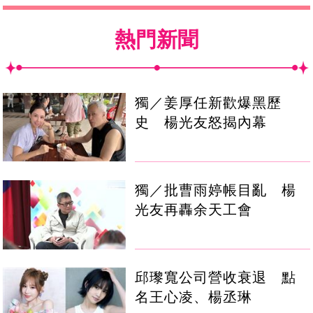
熱門新聞
獨／姜厚任新歡爆黑歷
史 楊光友怒揭內幕
獨／批曹雨婷帳目亂 楊
光友再轟余天工會
邱瓈寬公司營收衰退 點
名王心凌、楊丞琳