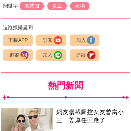
關鍵字
潘慧如
員工
寵物
追蹤娛樂星聞
下載APP
訂閱
加入
追蹤
加入
追蹤
熱門新聞
網友曬截圖控女友曾當小
三 姜厚任回應了