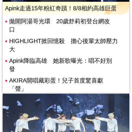
Apink走過15年粉紅奇蹟！8/8相約高雄巨蛋
拋開阿湯哥光環 20歲舒莉初登台網改
口
HIGHLIGHT掀回憶殺 擔心後輩太帥壓力
大
Apink降臨高雄 她新歌曝光：唱不好別
發
AKIRA開唱藏彩蛋！兒子首度驚喜獻
「聲」