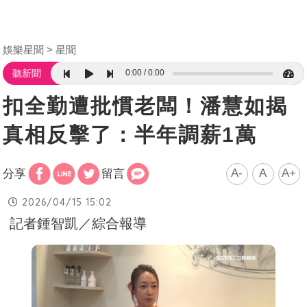
娛樂星聞
星聞
0:00
0:00
聽新聞
扣全勤遭批慣老闆！潘慧如揭
真相反擊了：半年調薪1萬
A-
A
A+
分享
留言
2026/04/15 15:02
記者鍾智凱／綜合報導