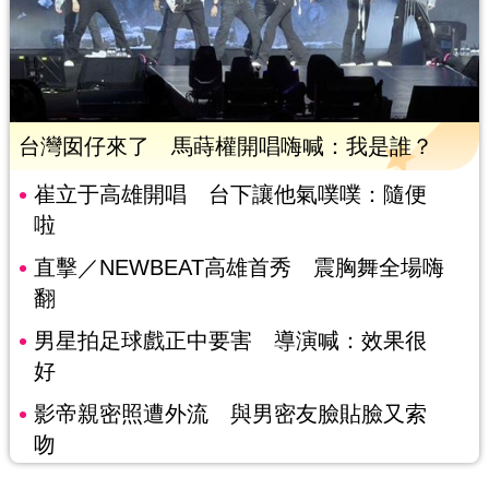
台灣囡仔來了 馬蒔權開唱嗨喊：我是誰？
崔立于高雄開唱 台下讓他氣噗噗：隨便
啦
直擊／NEWBEAT高雄首秀 震胸舞全場嗨
翻
男星拍足球戲正中要害 導演喊：效果很
好
影帝親密照遭外流 與男密友臉貼臉又索
吻