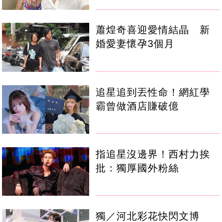
蕭煌奇喜迎愛情結晶 新
婚愛妻懷孕3個月
追星追到丟性命！網紅學
霸曾做酒店賺破億
指追星沒邊界！西村力挨
批：獨厚國外粉絲
獨／河北彩花快閃文博