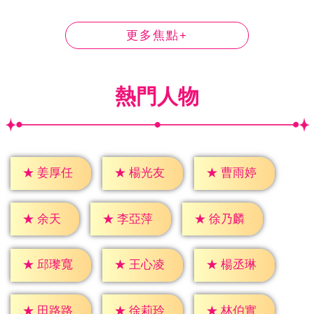
更多焦點+
熱門人物
★
姜厚任
★
楊光友
★
曹雨婷
★
余天
★
李亞萍
★
徐乃麟
★
邱瓈寬
★
王心凌
★
楊丞琳
★
田路路
★
徐莉玲
★
林伯實