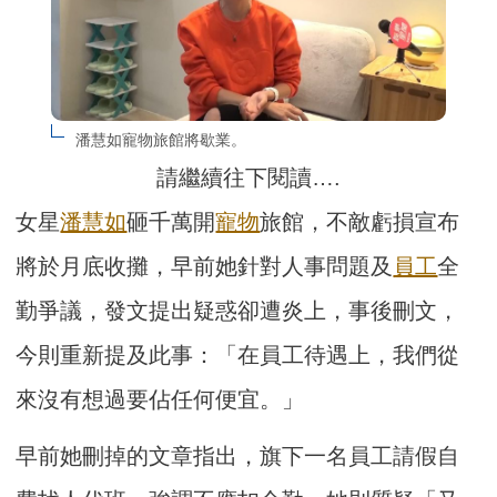
潘慧如寵物旅館將歇業。
請繼續往下閱讀….
女星
潘慧如
砸千萬開
寵物
旅館，不敵虧損宣布
將於月底收攤，早前她針對人事問題及
員工
全
勤爭議，發文提出疑惑卻遭炎上，事後刪文，
今則重新提及此事：「在員工待遇上，我們從
來沒有想過要佔任何便宜。」
早前她刪掉的文章指出，旗下一名員工請假自