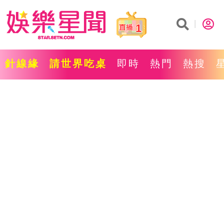
1
針線緣
請世界吃桌
即時
熱門
熱搜