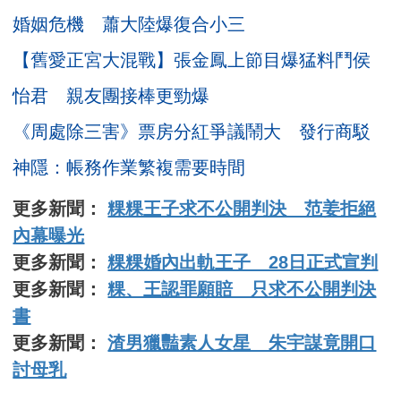
婚姻危機 蕭大陸爆復合小三
【舊愛正宮大混戰】張金鳳上節目爆猛料鬥侯
怡君 親友團接棒更勁爆
《周處除三害》票房分紅爭議鬧大 發行商駁
神隱：帳務作業繁複需要時間
更多新聞：
粿粿王子求不公開判決 范姜拒絕
內幕曝光
更多新聞：
粿粿婚內出軌王子 28日正式宣判
更多新聞：
粿、王認罪願賠 只求不公開判決
書
更多新聞：
渣男獵豔素人女星 朱宇謀竟開口
討母乳