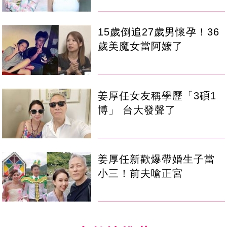
15歲倒追27歲男懷孕！36
歲美魔女當阿嬤了
姜厚任女友稱學歷「3碩1
博」 台大發聲了
姜厚任新歡爆帶婚生子當
小三！前夫嗆正宮