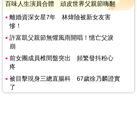
百味人生演員合體 頑皮世界父親節嗨翻
離婚資深女星7年 林煒險被新女友害
慘！
許富凱父親節無懼風雨開唱！憶亡父淚
崩
前女團成員椎間盤突出 頻繁發抖粉心
疼
被目擊現身三總直腸科 67歲徐乃麟證實
了