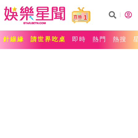
1
針線緣
請世界吃桌
即時
熱門
熱搜