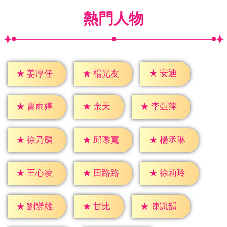
熱門人物
★
安迪
★
姜厚任
★
楊光友
★
余天
★
曹雨婷
★
李亞萍
★
徐乃麟
★
邱瓈寬
★
楊丞琳
★
王心凌
★
田路路
★
徐莉玲
★
甘比
★
劉鑾雄
★
陳凱韻