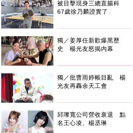
被目擊現身三總直腸科
67歲徐乃麟證實了
獨／姜厚任新歡爆黑歷
史 楊光友怒揭內幕
獨／批曹雨婷帳目亂 楊
光友再轟余天工會
邱瓈寬公司營收衰退 點
名王心凌、楊丞琳