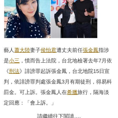
藝人
蕭大陸
妻子
侯怡君
遭丈夫前任
張金鳳
指涉
是
小三
，憤而告上法院，台北地檢署去年7月依
《
刑法
》誹謗罪起訴張金鳳，台北地院15日宣
判，依誹謗罪判處張金鳳3月有期徒刑，得易科
罰金。可上訴。張金鳳人在
希臘
旅行，隔海淡
定回應：「會上訴。」
請繼續往下閱讀….