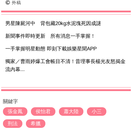
外稿
男星陳屍河中 背包藏20kg水泥塊死因成謎
新聞事件即時更新 所有消息一手掌握！
一手掌握明星動態 即刻下載娛樂星聞APP
獨家／曹雨婷爆工會帳目不清！昔理事長楊光友怒揭金
流內幕...
關鍵字
張金鳳
侯怡君
蕭大陸
小三
刑法
希臘