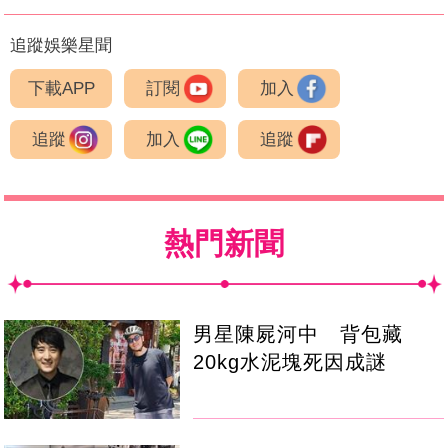
追蹤娛樂星聞
下載APP
訂閱
加入
追蹤
加入
追蹤
熱門新聞
男星陳屍河中 背包藏
20kg水泥塊死因成謎