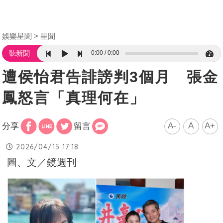
娛樂星聞
星聞
0:00
0:00
聽新聞
遭侯怡君告誹謗判3個月 張金
鳳怒言「真理何在」
A-
A
A+
分享
留言
2026/04/15 17:18
圖、文／鏡週刊