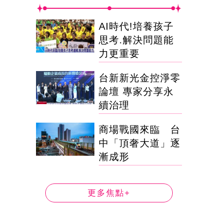
AI時代!培養孩子
思考.解決問題能
力更重要
台新新光金控淨零
論壇 專家分享永
續治理
商場戰國來臨 台
中「頂奢大道」逐
漸成形
更多焦點+