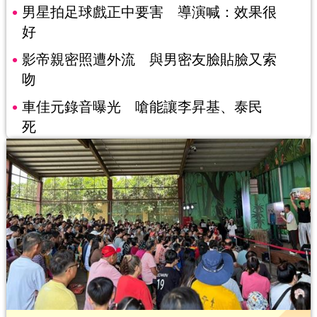
男星拍足球戲正中要害 導演喊：效果很
好
影帝親密照遭外流 與男密友臉貼臉又索
吻
車佳元錄音曝光 嗆能讓李昇基、泰民
死