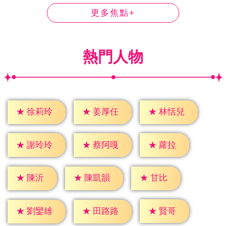
更多焦點+
熱門人物
★
徐莉玲
★
姜厚任
★
林恬兒
★
蘿拉
★
謝玲玲
★
蔡阿嘎
★
陳沂
★
甘比
★
陳凱韻
★
賢哥
★
劉鑾雄
★
田路路