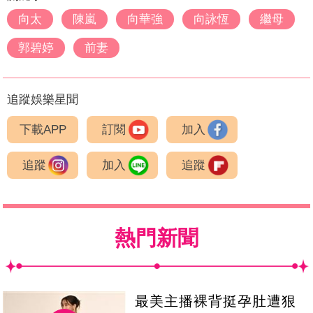
向太
陳嵐
向華強
向詠恆
繼母
郭碧婷
前妻
追蹤娛樂星聞
下載APP
訂閱
加入
追蹤
加入
追蹤
熱門新聞
最美主播裸背挺孕肚遭狠