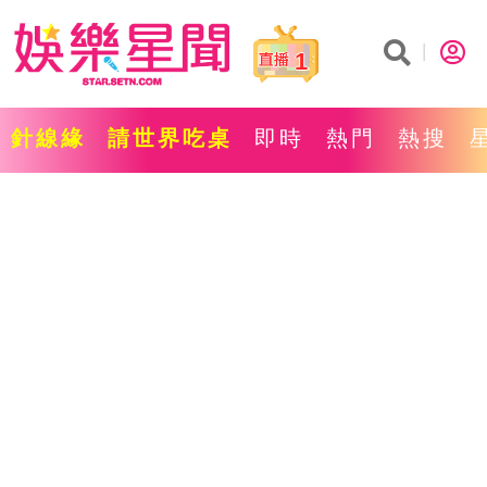
1
針線緣
請世界吃桌
即時
熱門
熱搜