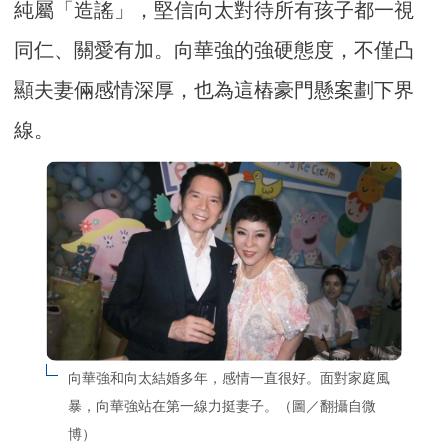
純屬「造謠」，堅信向太對待所有孩子都一視
同仁、關愛有加。向華強的強硬態度，不僅凸
顯夫妻倆感情深厚，也為這樁豪門懸案劃下界
線。
向華強和向太結婚多年，感情一直很好。面對家庭風
暴，向華強站在第一線力挺妻子。（圖／翻攝自微
博）