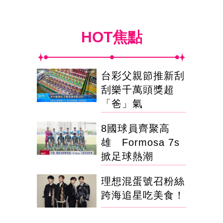
HOT焦點
台彩父親節推新刮
刮樂千萬頭獎超
「爸」氣
8國球員齊聚高
雄 Formosa 7s
掀足球熱潮
理想混蛋號召粉絲
跨海追星吃美食！