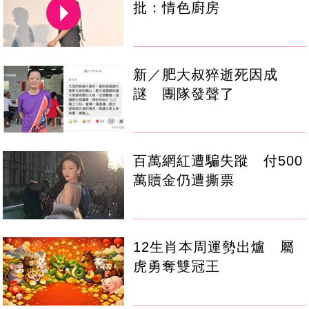
批：情色廚房
新／肥大叔猝逝死因成
謎 團隊發聲了
百萬網紅遭騙失蹤 付500
萬贖金仍遭撕票
12生肖本周運勢出爐 屬
虎勇奪雙冠王