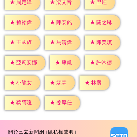
★
巴鈺
★
周定緯
★
梁文音
★
賴銘偉
★
陳泰銘
★
關之琳
★
王國旌
★
馬清偉
★
陳美琪
★
康凱
★
許常德
★
亞莉安娜
★
霖霖
★
林襄
★
小龍女
★
蔡阿嘎
★
姜厚任
關於三立新聞網
隱私權聲明