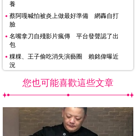
養
蔡阿嘎喊怕被炎上做最好準備 網轟自打
臉
名嘴拿刀自殘影片瘋傳 平台發聲認了出
包
粿粿、王子偷吃消失演藝圈 賴銘偉曝近
況
您也可能喜歡這些文章