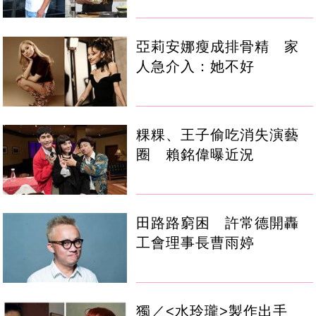
亞莉安娜瘦成排骨精 家
人急介入：她不好
粿粿、王子偷吃消失演藝
圈 賴銘偉曝近況
田路路窮困 許常德開轟
工會理事長曹雨婷
獨／<水玲瓏>製作出手