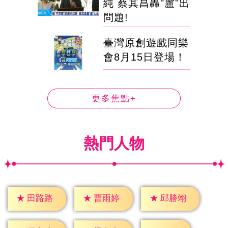
純 蔡其昌轟"盧"出
問題!
臺灣原創遊戲同樂
會8月15日登場！
更多焦點+
熱門人物
★
田路路
★
曹雨婷
★
邱勝翊