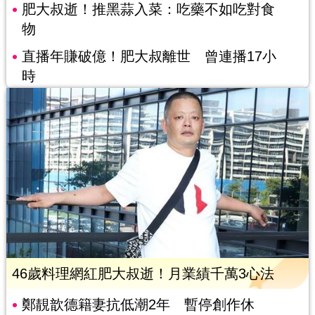
肥大叔逝！推黑蒜入菜：吃藥不如吃對食
物
直播年賺破億！肥大叔離世 曾連播17小
時
46歲料理網紅肥大叔逝！月業績千萬3心法
鄭靚歆德籍妻抗低潮2年 暫停創作休