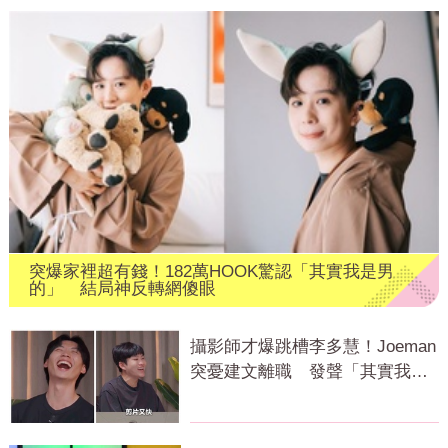
突爆家裡超有錢！182萬HOOK驚認「其實我是男
的」 結局神反轉網傻眼
攝影師才爆跳槽李多慧！Joeman
突憂建文離職 發聲「其實我很
清楚」