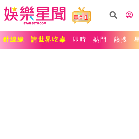
1
針線緣
請世界吃桌
即時
熱門
熱搜