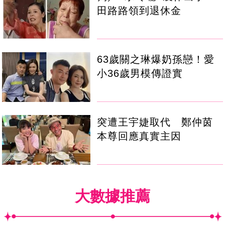
田路路領到退休金
63歲關之琳爆奶孫戀！愛
小36歲男模傳證實
突遭王宇婕取代 鄭仲茵
本尊回應真實主因
大數據推薦