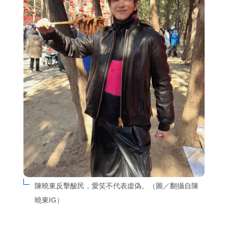
陳曉東反擊酸民，愛笑不代表虛偽。（圖／翻攝自陳
曉東IG）