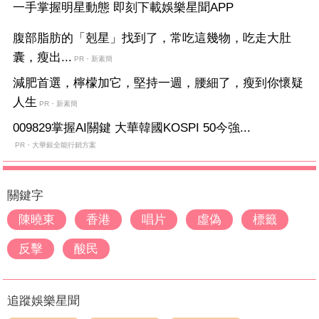
一手掌握明星動態 即刻下載娛樂星聞APP
腹部脂肪的「剋星」找到了，常吃這幾物，吃走大肚
囊，瘦出...
PR・新素簡
減肥首選，檸檬加它，堅持一週，腰細了，瘦到你懷疑
人生
PR・新素簡
009829掌握AI關鍵 大華韓國KOSPI 50今強...
PR・大華銀全能行銷方案
關鍵字
陳曉東
香港
唱片
虛偽
標籤
反擊
酸民
追蹤娛樂星聞