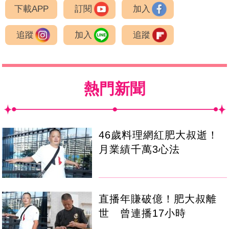
下載APP
訂閱
加入
追蹤
加入
追蹤
熱門新聞
46歲料理網紅肥大叔逝！
月業績千萬3心法
直播年賺破億！肥大叔離
世 曾連播17小時