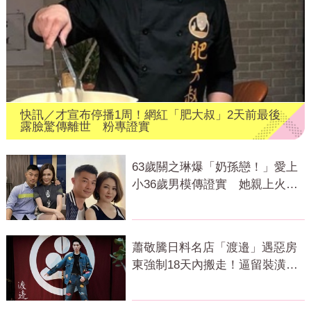
快訊／才宣布停播1周！網紅「肥大叔」2天前最後
露臉驚傳離世 粉專證實
63歲關之琳爆「奶孫戀！」愛上
小36歲男模傳證實 她親上火線
回應了
蕭敬騰日料名店「渡邉」遇惡房
東強制18天內搬走！逼留裝潢：
好聚好散