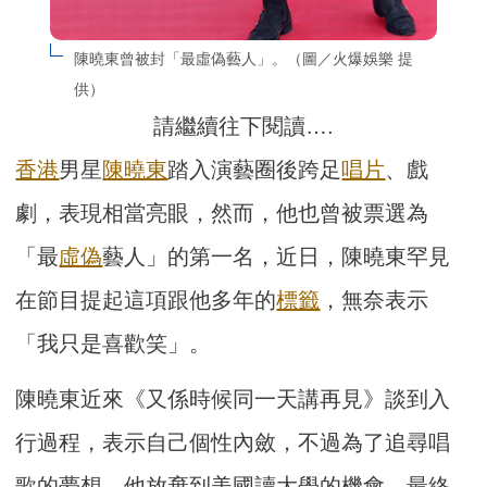
陳曉東曾被封「最虛偽藝人」。（圖／火爆娛樂 提
供）
請繼續往下閱讀….
香港
男星
陳曉東
踏入演藝圈後跨足
唱片
、戲
劇，表現相當亮眼，然而，他也曾被票選為
「最
虛偽
藝人」的第一名，近日，陳曉東罕見
在節目提起這項跟他多年的
標籤
，無奈表示
「我只是喜歡笑」。
陳曉東近來《又係時候同一天講再見》談到入
行過程，表示自己個性內斂，不過為了追尋唱
歌的夢想，他放棄到美國讀大學的機會，最終