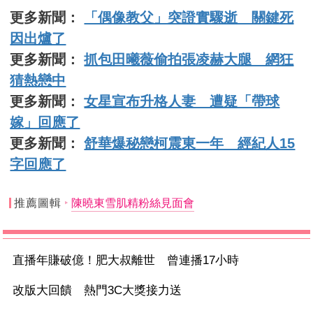
更多新聞：
「偶像教父」突證實驟逝 關鍵死
因出爐了
更多新聞：
抓包田曦薇偷拍張凌赫大腿 網狂
猜熱戀中
更多新聞：
女星宣布升格人妻 遭疑「帶球
嫁」回應了
更多新聞：
舒華爆秘戀柯震東一年 經紀人15
字回應了
推薦圖輯
陳曉東雪肌精粉絲見面會
直播年賺破億！肥大叔離世 曾連播17小時
改版大回饋 熱門3C大獎接力送