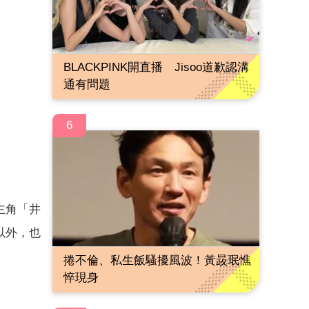
BLACKPINK開直播 Jisoo道歉認溝
通有問題
6
主角「井
以外，也
捲不倫、私生飯騷擾風波！黃晸珉憔
悴現身