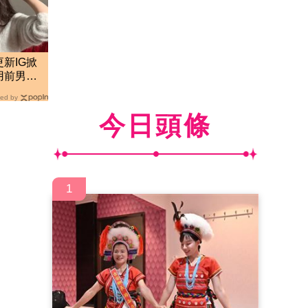
新IG掀
用前男友
ed by
今日頭條
1