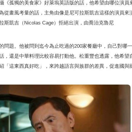
攝《孤獨的美食家》好萊塢英語版的話，他希望由哪位演員
為從畫風考量的話，主角由像是尼可拉斯凱吉這樣的演員來
吉（Nicolas Cage）拒絕出演，由喬治克魯尼
的問題。他被問到迄今為止吃過的200家餐廳中，自己對哪
話，還是中華料理比較容易打動他。松重豐也透露，他希望
紹「這東西真好吃」，來跨越語言與族群的差異，促進國與