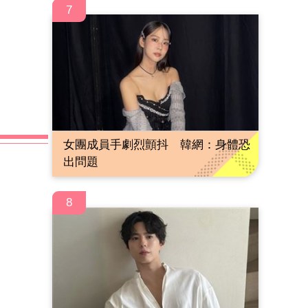
7
女團成員手劇烈顫抖 韓網：身體恐
出問題
8