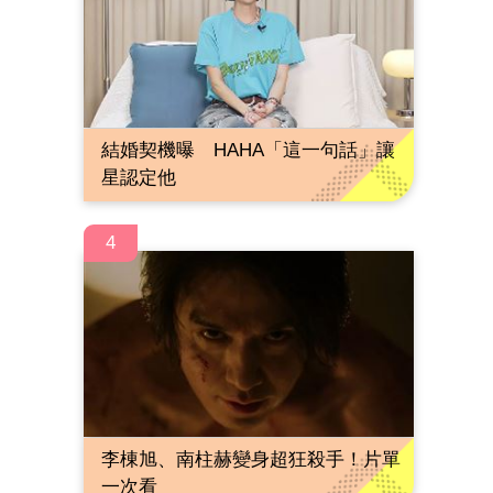
結婚契機曝 HAHA「這一句話」讓
星認定他
4
李棟旭、南柱赫變身超狂殺手！片單
一次看