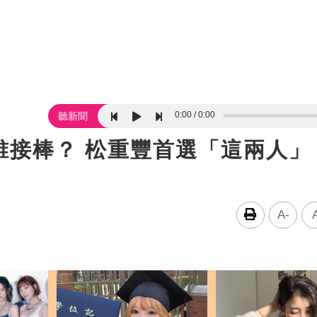
0:00
0:00
聽新聞
誰接棒？ 松重豐首選「這兩人」
A-