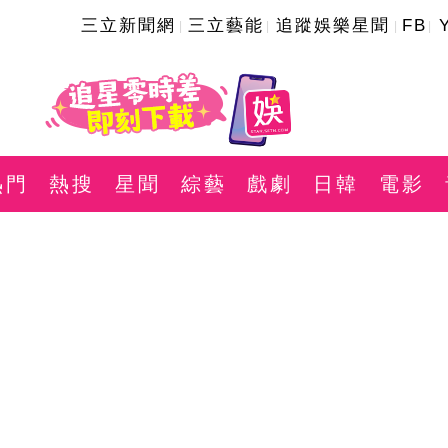
三立新聞網
三立藝能
追蹤娛樂星聞
FB
熱門
熱搜
星聞
綜藝
戲劇
日韓
電影