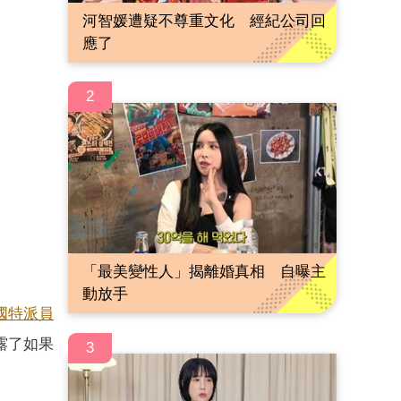
河智媛遭疑不尊重文化 經紀公司回
應了
2
「最美變性人」揭離婚真相 自曝主
動放手
國特派員
上透露了如果
3