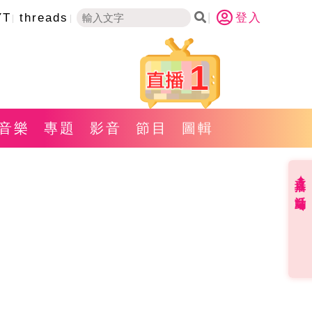
YT
threads
登入
1
音樂
專題
影音
節目
圖輯
直播✦活動