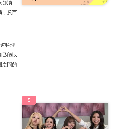
來飾演
演，反而
一道料理
自己能以
國之間的
5