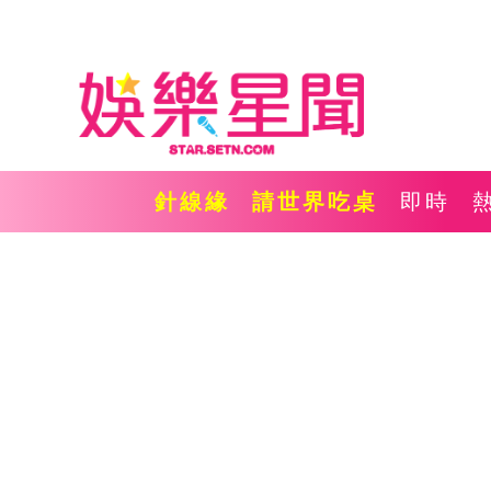
針線緣
請世界吃桌
即時