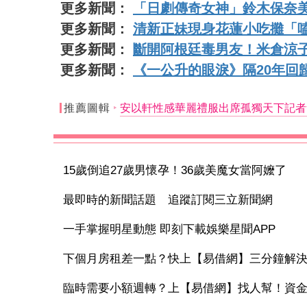
更多新聞：
「日劇傳奇女神」鈴木保奈
更多新聞：
清新正妹現身花蓮小吃攤「
更多新聞：
斷開阿根廷毒男友！米倉涼
更多新聞：
《一公升的眼淚》隔20年回
推薦圖輯
安以軒性感華麗禮服出席孤獨天下記者
15歲倒追27歲男懷孕！36歲美魔女當阿嬤了
最即時的新聞話題 追蹤訂閱三立新聞網
一手掌握明星動態 即刻下載娛樂星聞APP
下個月房租差一點？快上【易借網】三分鐘解
臨時需要小額週轉？上【易借網】找人幫！資