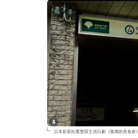
日本影星松重豐因主演日劇《孤獨的美食家》一炮而