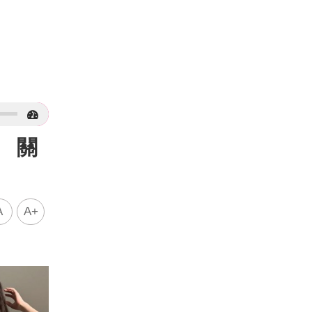
 關
A
A+