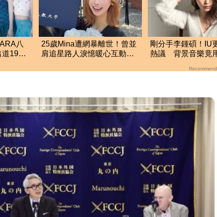
ARA八
25歲Mina遭網暴離世！曾並
剛分手李鍾碩！IU更
道19年
肩追星路人淚憶暖心互動：
熱議 背景音樂竟
節食
她真的很善良
張基河歌曲
Recommend