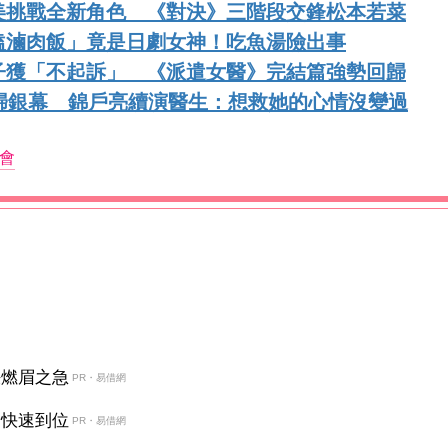
美挑戰全新角色 《對決》三階段交鋒松本若菜
嗑滷肉飯」竟是日劇女神！吃魚湯險出事
子獲「不起訴」 《派遣女醫》完結篇強勢回歸
歸銀幕 錦戶亮續演醫生：想救她的心情沒變過
會
決燃眉之急
PR・易借網
金快速到位
PR・易借網