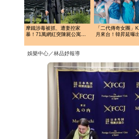
摩鐵涉毒被抓、遭妻控家
「二代傳奇女團」K
暴！71萬網紅突陳屍公寓享
月來台！韓昇延曝出
年36歲 警方證實了
最大改變：後悔狂
娛樂中心／林品妤報導