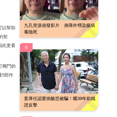
九孔突淚崩發影片 身障外甥染腸病
可以幫助
毒險死
的契
因此更看
6
打獨鬥的
達5部作
姜厚任認愛挨酸恐被騙！曬39年前鐵
證反擊