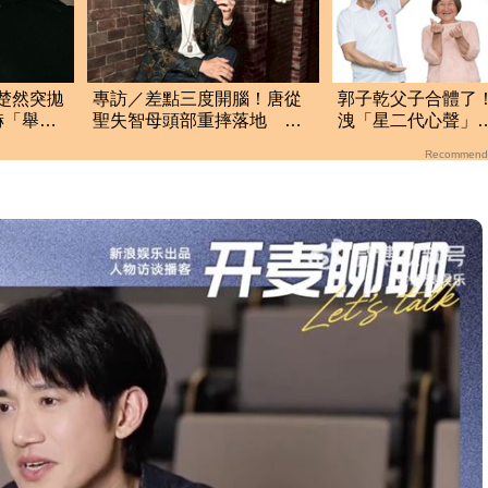
楚然突拋
專訪／差點三度開腦！唐從
郭子乾父子合體了
赫「舉槍
聖失智母頭部重摔落地
洩「星二代心聲」
「顱內出血」緊急送醫
喊：長大了
Recommend