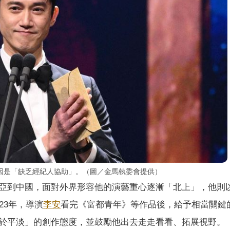
因是「缺乏經紀人協助」。（圖／金馬執委會提供）
亞到中國，面對外界形容他的演藝重心逐漸「北上」，他則
23年，導演
李安
看完《富都青年》等作品後，給予相當關鍵
於平淡」的創作態度，並鼓勵他出去走走看看、拓展視野。