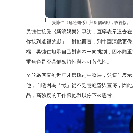
吳慷仁《危險關係》與孫儷飆戲，收視慘。
吳慷仁接受《新浪娛樂》專訪，直率表示過去在
你接到這裡的戲」，對他而言，到中國演戲更像是
機，吳慷仁坦承自己對劇本一向挑剔，因不願重
重角色是否具備獨特性與不可替代性。
至於為何直到近年才選擇赴中發展，吳慷仁表示
他，自嘲因為「懶」從不刻意經營與宣傳，因此
品，高強度的工作讓他難以停下來思考。