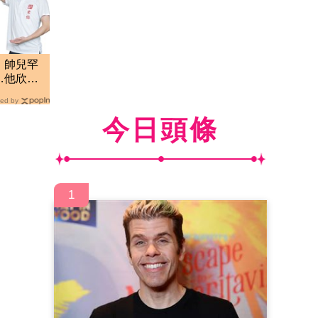
！帥兒罕
…他欣慰
ed by
今日頭條
1