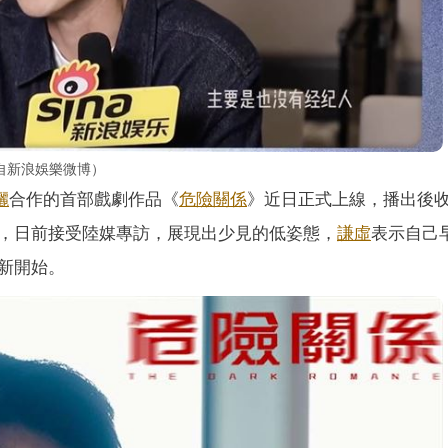
自新浪娛樂微博）
儷
合作的首部戲劇作品《
危險關係
》近日正式上線，播出後
，日前接受陸媒專訪，展現出少見的低姿態，
謙虛
表示自己
新開始。