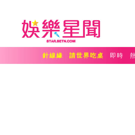
針線緣
請世界吃桌
即時