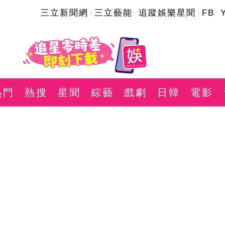
三立新聞網
三立藝能
追蹤娛樂星聞
FB
熱門
熱搜
星聞
綜藝
戲劇
日韓
電影