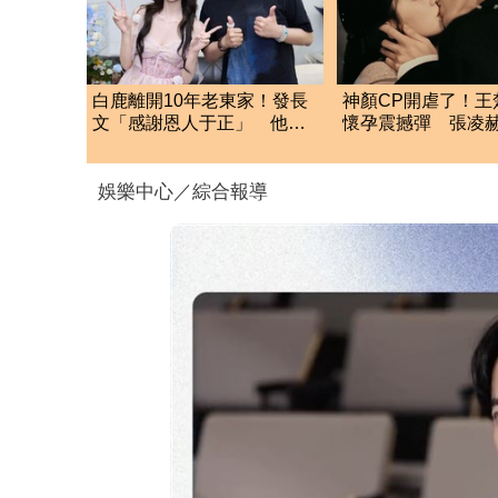
白鹿離開10年老東家！發長
神顏CP開虐了！王
文「感謝恩人于正」 他親
懷孕震撼彈 張凌
吐心聲：就像嫁女兒
決裂」舊愛
娛樂中心／綜合報導