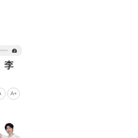
」李
A
A+