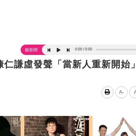
0:00
0:00
聽新聞
慷仁謙虛發聲「當新人重新開始
A-