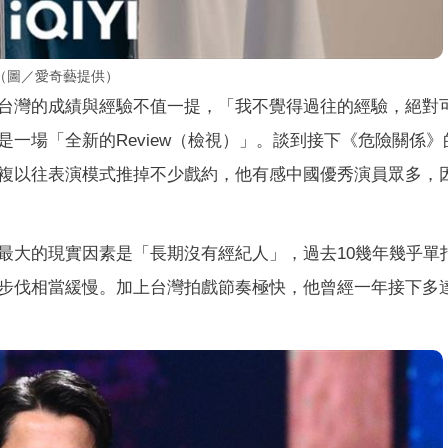
（圖／愛奇藝提供）
台灣的成績與經驗不值一提，「我不覺得過往的經驗，絕對
一場「全新的Review（檢視）」。談到接下《危險關係》
複以往表演模式推掉不少戲約，他有感中國優秀演員眾多，
最大的現實因素是「長期沒有經紀人」，過去10幾年幾乎單
步伐相當緩慢。加上台灣拍戲節奏極快，他曾經一年接下多