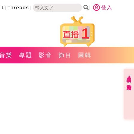
YT
threads
登入
1
音樂
專題
影音
節目
圖輯
直播✦活動