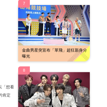
7
金曲男星突宣布「單飛」超狂新身分
曝光
8
以「想看
的肯定