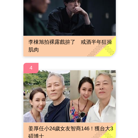
李棟旭拍裸露戲拚了 戒酒半年狂操
肌肉
4
姜厚任小24歲女友智商146！獲台大3
碩博士