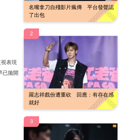
名嘴拿刀自殘影片瘋傳 平台發聲認
了出包
2
收視表現
早已拋開
羅志祥戲份遭重砍 回應：有存在感
就好
3