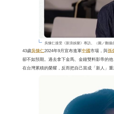
吳慷仁接受《新浪娛樂》專訪。（圖／翻攝
43歲
吳慷仁
2024年9月宣布進軍
中國
市場，與
孫
卻不如預期。過去拿下金馬、金鐘雙料影帝的他
在台灣累積的榮耀，反而把自己當成「新人」重