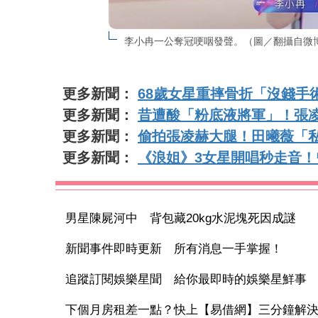
李小冉一公奪冠哽咽發聲。（圖／翻攝自微
更多新聞：
68歲女星重摔骨折「沒錢手
更多新聞：
昔遭酸「粉底液將軍」！張
更多新聞：
偷拍張凌赫大腿！田曦薇「
更多新聞：
《浪姐》3女星開唱秒走音
男星陳屍河中 背包藏20kg水泥塊死因成謎
新聞事件即時更新 所有消息一手掌握！
追蹤訂閱娛樂星聞 給你最即時的娛樂星鮮事
下個月房租差一點？快上【易借網】三分鐘解