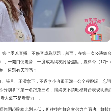
）第七季以直播、不修音成為話題，然而，在第一次公演舞
〉，一開口便走音，一度成為網友討論焦點，豈料今（17日
刺「這還有天理嗎？」
冉、張月、王濛拿下，不過李小冉跟王濛一公全程跑調、忘
卻分別拿下第一名跟第三名，讓網友不禁吐槽舞台表現明顯
「看人氣不是看實力」。
咽強調起跑線比別人低，但往後的舞台會努力向唱功、舞技