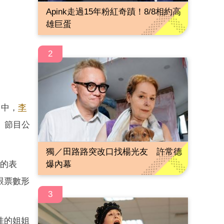
Apink走過15年粉紅奇蹟！8/8相約高
雄巨蛋
2
台中，
李
）節目公
獨／田路路突改口找楊光友 許常德
詞的表
爆內幕
跟票數形
3
佳的姐姐