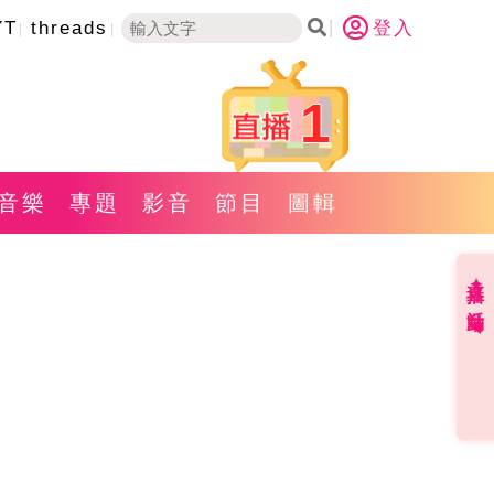
YT
threads
登入
1
音樂
專題
影音
節目
圖輯
直播✦活動