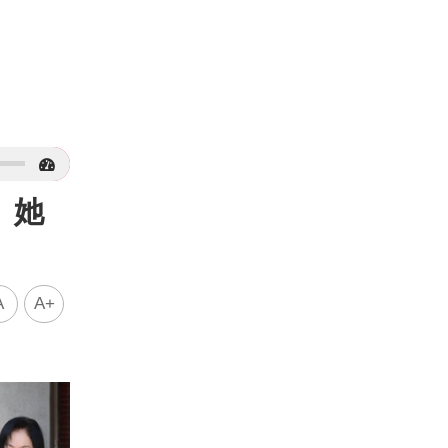
 她
A
A+