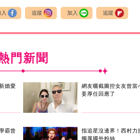
加入
追蹤
加入
追蹤
熱門新聞
新婚愛
網友曬截圖控女友曾
姜厚任回應了
學霸曾
指追星沒邊界！西村力
獨厚國外粉絲