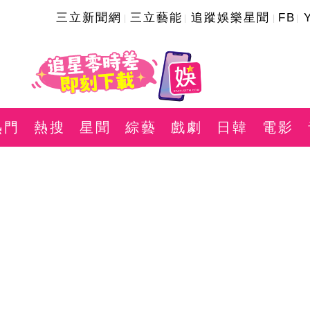
三立新聞網
三立藝能
追蹤娛樂星聞
FB
熱門
熱搜
星聞
綜藝
戲劇
日韓
電影