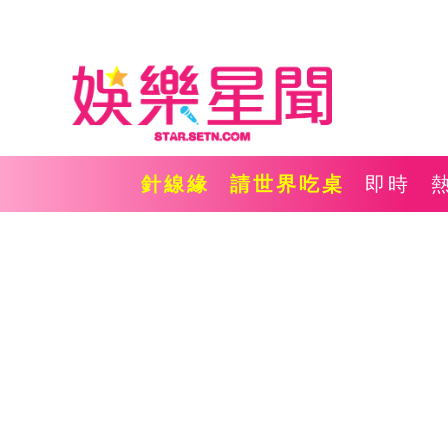
針線緣
請世界吃桌
即時