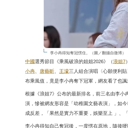
李小冉得知奪冠愣住。（圖／翻攝自微博）
中國
選秀節目《乘風破浪的姐姐2026》（
浪姐7
小冉
、
唐藝昕
、
王濛
三人組合演唱〈心願便利貼
布乘風值，竟是李小冉奪下冠軍，網友看了也諷
根據《浪姐7》公布的最新排名，前三名由李小
演，慘被網友形容是「幼稚園文藝表演」，如今
成反差，「果然是實力不重要，娛樂至上 ​」、
李小冉得知自己奪冠後，一度愣在原地，隨後哽