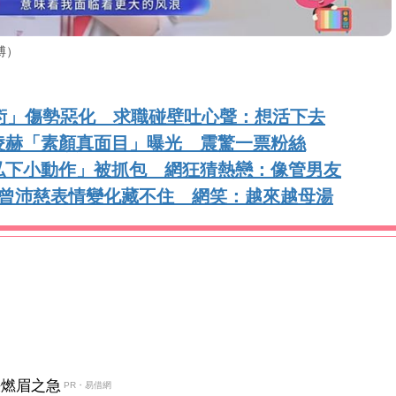
博）
術」傷勢惡化 求職碰壁吐心聲：想活下去
凌赫「素顏真面目」曝光 震驚一票粉絲
私下小動作」被抓包 網狂猜熱戀：像管男友
！曾沛慈表情變化藏不住 網笑：越來越母湯
決燃眉之急
PR・易借網