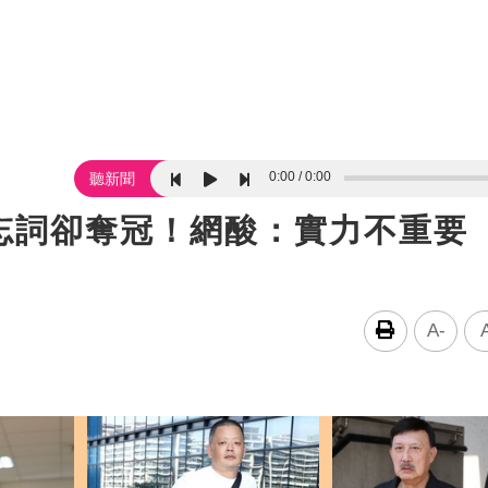
0:00
0:00
聽新聞
忘詞卻奪冠！網酸：實力不重要
A-