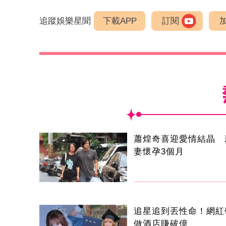
追蹤娛樂星聞
下載APP
訂閱
蕭煌奇喜迎愛情結晶 
妻懷孕3個月
追星追到丟性命！網紅
做酒店賺破億