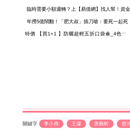
臨時需要小額週轉？上【易借網】找人幫！資
年撈5億鬧翻！「肥大叔」插刀嗆：要死一起死 
特價 【買1+1 】防曬超輕五折口袋傘_4色
PR
關鍵字
李小冉
王濛
唐藝昕
曾