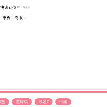
金快速到位
PR・易借網
車禍「肉眼...
沛慈
范瑋琪
浪姐7
中國