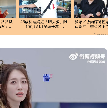
田路路喊
46歲料理網紅「肥大叔」離
獨家／曹雨婷遭控
光友」：
世！直播創月業績千萬 生
買豪宅！李亞萍不
前揭3大成功心法
余天管工會都貼錢
Recommend