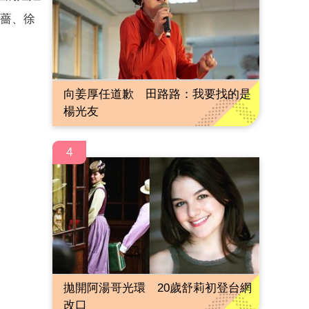
蕭薔、徐
向姜厚任道歉 田路路：我要找的是
楊光友
4
拋開阿湯哥光環 20歲舒莉初登台網
改口