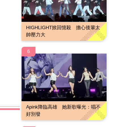
HIGHLIGHT掀回憶殺 擔心後輩太
帥壓力大
6
Apink降臨高雄 她新歌曝光：唱不
好別發