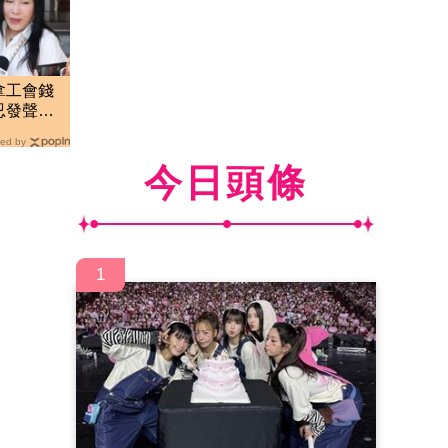
拿工會錢
忍發聲：
ed by
今日頭條
1