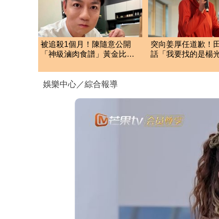
被追殺1個月！陳隨意公開
突向姜厚任道歉！
「神級滷肉食譜」黃金比例
話「我要找的是楊
配方 網全暴動了
當時太衝動
娛樂中心／綜合報導