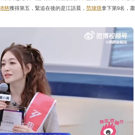
沛慈
獲得第五，緊追在後的是江語晨，
范瑋琪
拿下第9名，