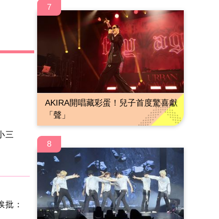
7
AKIRA開唱藏彩蛋！兒子首度驚喜獻
「聲」
當小三
8
挨批：