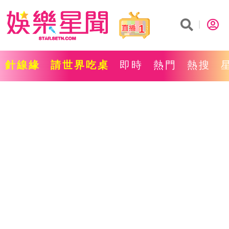
1
針線緣
請世界吃桌
即時
熱門
熱搜