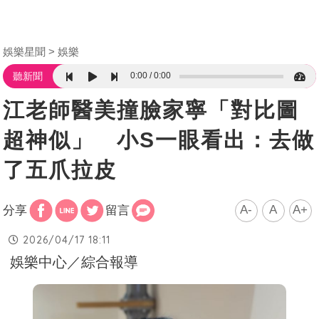
娛樂星聞
娛樂
0:00
0:00
聽新聞
江老師醫美撞臉家寧「對比圖
超神似」 小S一眼看出：去做
了五爪拉皮
A-
A
A+
分享
留言
2026/04/17 18:11
娛樂中心／綜合報導