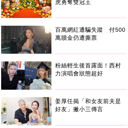
虎勇奪雙冠王
百萬網紅遭騙失蹤 付500
萬贖金仍遭撕票
粉絲輕生後首露面！西村
力演唱會狀態超好
姜厚任揭「和女友前夫是
好友」撇小三傳言