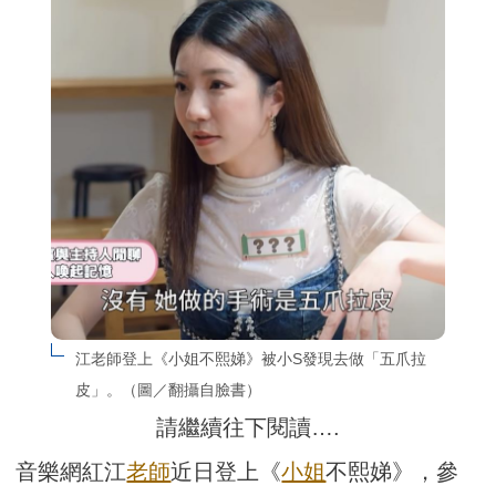
江老師登上《小姐不熙娣》被小S發現去做「五爪拉
皮」。（圖／翻攝自臉書）
請繼續往下閱讀….
音樂網紅江
老師
近日登上《
小姐
不熙娣》，參