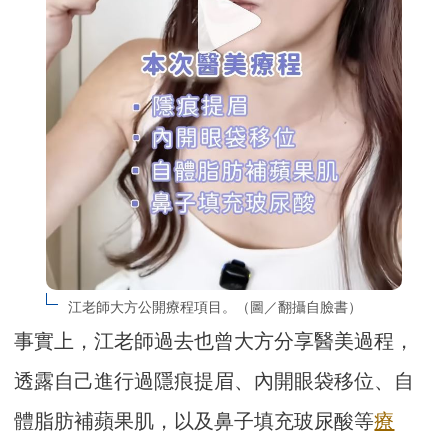
江老師大方公開療程項目。（圖／翻攝自臉書）
事實上，江老師過去也曾大方分享醫美過程，
透露自己進行過隱痕提眉、內開眼袋移位、自
體脂肪補蘋果肌，以及鼻子填充玻尿酸等
療