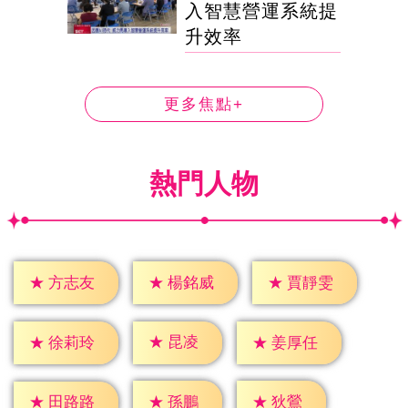
入智慧營運系統提
升效率
更多焦點+
熱門人物
★
方志友
★
楊銘威
★
賈靜雯
★
昆凌
★
徐莉玲
★
姜厚任
★
孫鵬
★
狄鶯
★
田路路