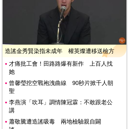
造謠金秀賢染指未成年 權英燦遭移送檢方
才痛批工會！田路路爆有新作 上百人找
她
曾馨瑩挖空戰袍洩曲線 90秒片掀千人朝
聖
李燕演「吹耳」調情陳冠霖：不敢跟老公
講
蕭敬騰遭造謠吸毒 兩地檢驗親自闢