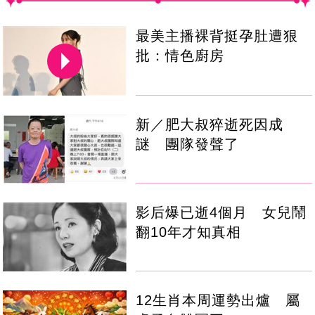
最美主播裸背挺孕肚遭狠
批：情色廚房
新／肥大叔猝逝死因成
謎 團隊發聲了
影后爆已逝4個月 女兒鬧
翻10年才知真相
12生肖本周運勢出爐 屬