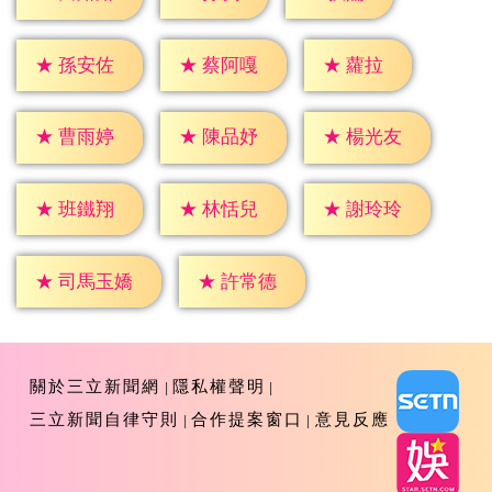
★
蘿拉
★
孫安佐
★
蔡阿嘎
★
曹雨婷
★
陳品妤
★
楊光友
★
班鐵翔
★
林恬兒
★
謝玲玲
★
許常德
★
司馬玉嬌
關於三立新聞網
隱私權聲明
三立新聞自律守則
合作提案窗口
意見反應