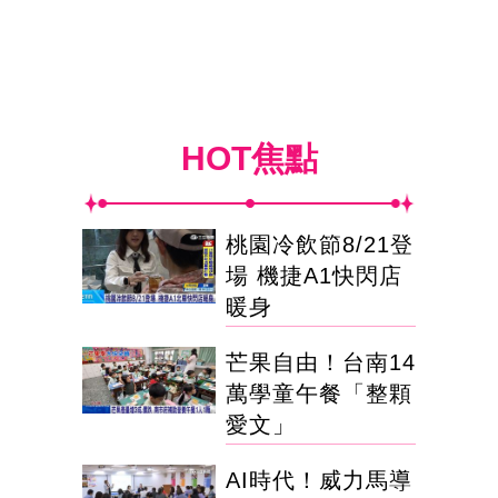
HOT焦點
桃園冷飲節8/21登
場 機捷A1快閃店
暖身
芒果自由！台南14
萬學童午餐「整顆
愛文」
AI時代！威力馬導