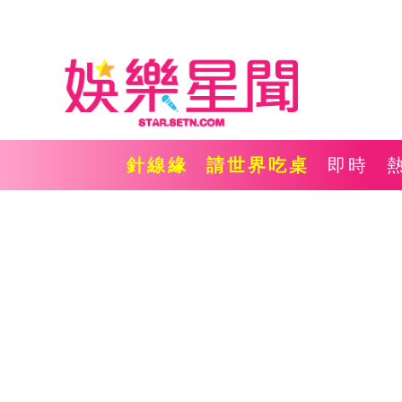
針線緣
請世界吃桌
即時