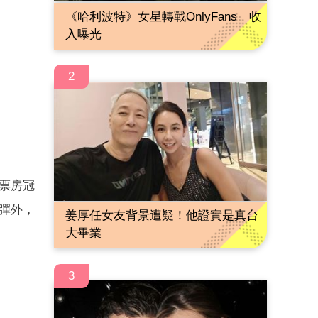
《哈利波特》女星轉戰OnlyFans 收
入曝光
2
片票房冠
反彈外，
姜厚任女友背景遭疑！他證實是真台
大畢業
3