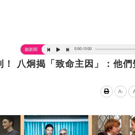
0:00
0:00
聽新聞
利！ 八炯揭「致命主因」：他們
A-