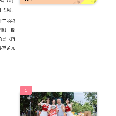
民幣（約
相徑庭。
社工的福
們跟一般
的是《南
尊重多元
5