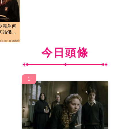
妙麗為何
句話傻眼
ed by
今日頭條
1