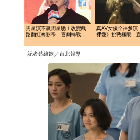
男星演不贏周星馳！改變戲
真AV女優全裸參演
路翻紅奪影帝 喜劇轉戰警
裸愛》挑戰極限 
匪片
產業幕後樣貌
記者蔡維歆／台北報導