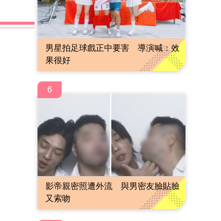
男星拍足球戲正中要害 導演喊：效
果很好
6
影帝親密照遭外流 與男密友臉貼臉
又索吻