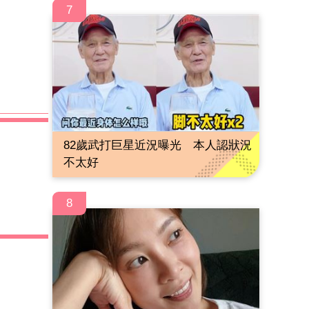
7
82歲武打巨星近況曝光 本人認狀況
不太好
8