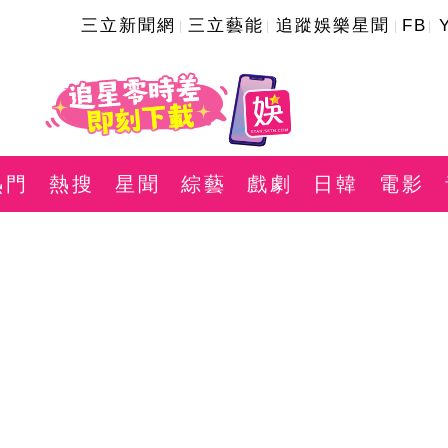
三立新聞網
三立藝能
追蹤娛樂星聞
FB
熱門
熱搜
星聞
綜藝
戲劇
日韓
電影