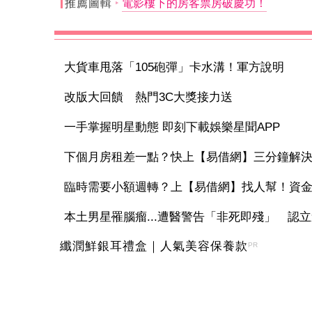
推薦圖輯
電影樓下的房客票房破慶功！
大貨車甩落「105砲彈」卡水溝！軍方說明
改版大回饋 熱門3C大獎接力送
一手掌握明星動態 即刻下載娛樂星聞APP
下個月房租差一點？快上【易借網】三分鐘解
臨時需要小額週轉？上【易借網】找人幫！資
本土男星罹腦瘤...遭醫警告「非死即殘」 認立遺
纖潤鮮銀耳禮盒｜人氣美容保養款
PR