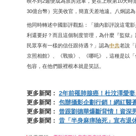
映不到2週便成為票房冠軍，更在上映第10天時票
30億台幣）完美收官，簡直天差地遠。八炯認
他同時轉述中國影評觀點：「牆內影評說這電影
利還要好？而且這個制度管理，為什麼『監獄』
民眾享有一樣的信任跟待遇？」認為
中共
老說「
京照相館》、《戰狼》、《哪吒》，這種是以「
包容，在他們眼裡根本就是笑話。
更多新聞：
2年前罹肺腺癌！杜汶澤愛
更多新聞：
包辦攝影企劃行銷！網紅醫蒼
更多新聞：
曾跟劉德華爆斷背情！資深男
更多新聞：
昔「半身麻痹險死」宣布退休