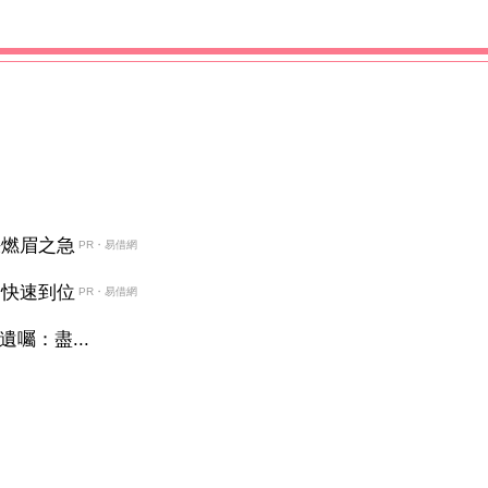
決燃眉之急
PR・易借網
金快速到位
PR・易借網
囑：盡...