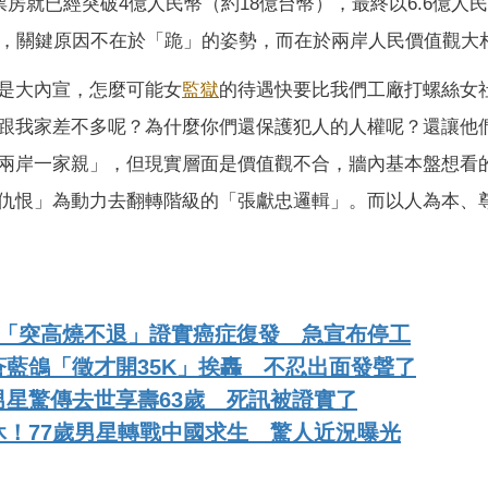
房就已經突破4億人民幣（約18億台幣），最終以6.6億人
為，關鍵原因不在於「跪」的姿勢，而在於兩岸人民價值觀大
是大內宣，怎麼可能女
監獄
的待遇快要比我們工廠打螺絲女
跟我家差不多呢？為什麼你們還保護犯人的人權呢？還讓他
兩岸一家親」，但現實層面是價值觀不合，牆內基本盤想看
仇恨」為動力去翻轉階級的「張獻忠邏輯」。而以人為本、
妻「突高燒不退」證實癌症復發 急宣布停工
藍鴿「徵才開35K」挨轟 不忍出面發聲了
星驚傳去世享壽63歲 死訊被證實了
！77歲男星轉戰中國求生 驚人近況曝光