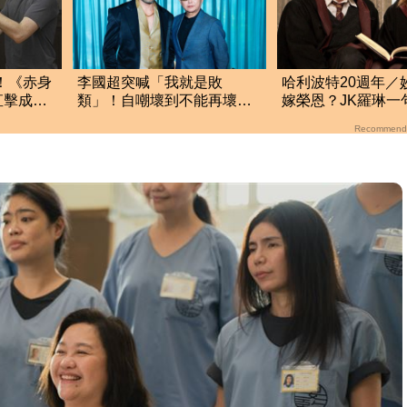
！《赤身
李國超突喊「我就是敗
哈利波特20週年／
直擊成人
類」！自嘲壞到不能再壞
嫁榮恩？JK羅琳一
婚後吐心聲：會藏私房錢
了
Recommend