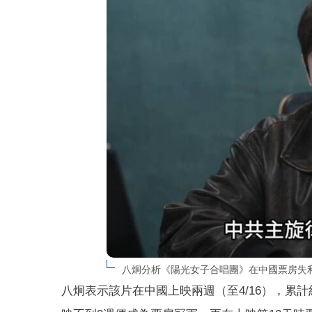
八炯分析《陽光女子合唱團》在中國票房失利主
八炯表示該片在中國上映兩週（至4/16），累計約