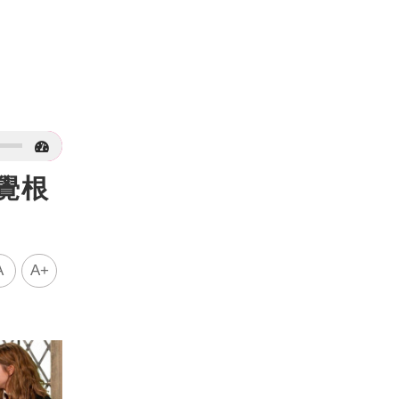
覺根
A
A+