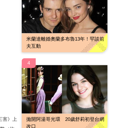
米蘭達離婚奧蘭多布魯13年！罕談前
夫互動
4
拋開阿湯哥光環 20歲舒莉初登台網
除三害》上
改口