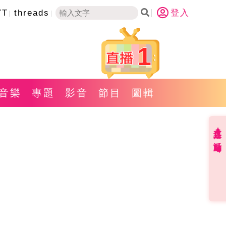
YT
threads
登入
1
音樂
專題
影音
節目
圖輯
直播✦活動