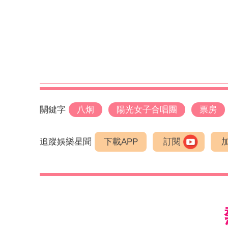
關鍵字
八炯
陽光女子合唱團
票房
追蹤娛樂星聞
下載APP
訂閱