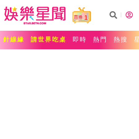
1
針線緣
請世界吃桌
即時
熱門
熱搜