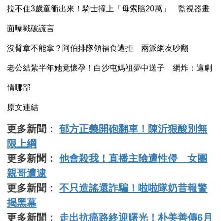
拉不住3歲童衝出來！騎士撞上「母索賠20萬」 監視器畫
面曝戳破謊言
沒臂章不能拿？阿伯排隊領福食遭拒 兩派網友吵翻
老公結紮半年她竟懷孕！白沙屯媽祖夢中送子 網炸：這劇
情哪部
原文連結
更多新聞：
郁方正義開砲翻車！陳沂狠酸別無
限上綱
更多新聞：
他會殺我！直播主險遭性侵 女團
親哥遭逮
更多新聞：
不只造謠還詐騙！啦啦隊奶昔報警
揭黑幕
更多新聞：
走出抗癌路終迎曙光！朴美善傳6月