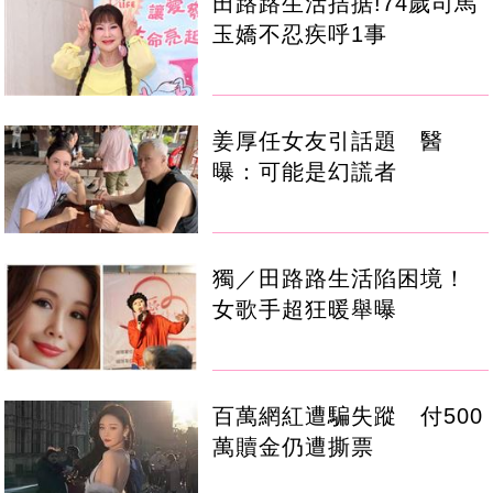
田路路生活拮据!74歲司馬
玉嬌不忍疾呼1事
姜厚任女友引話題 醫
曝：可能是幻謊者
獨／田路路生活陷困境！
女歌手超狂暖舉曝
百萬網紅遭騙失蹤 付500
萬贖金仍遭撕票