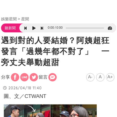
娛樂星聞
星聞
0:00
0:00
聽新聞
遇到對的人要結婚？阿姨超狂
發言「過幾年都不對了」 一
旁丈夫舉動超甜
A-
A
A+
分享
留言
2026/04/18 11:40
圖、文／CTWANT