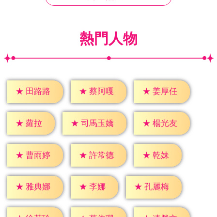
熱門人物
★
田路路
★
蔡阿嘎
★
姜厚任
★
蘿拉
★
楊光友
★
司馬玉嬌
★
乾妹
★
曹雨婷
★
許常德
★
李娜
★
雅典娜
★
孔麗梅