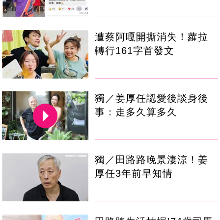
遭蔡阿嘎開撕消失！蘿拉
轉行161字首發文
獨／姜厚任認愛後談身後
事：走多久算多久
獨／田路路晚景淒涼！姜
厚任3年前早知情