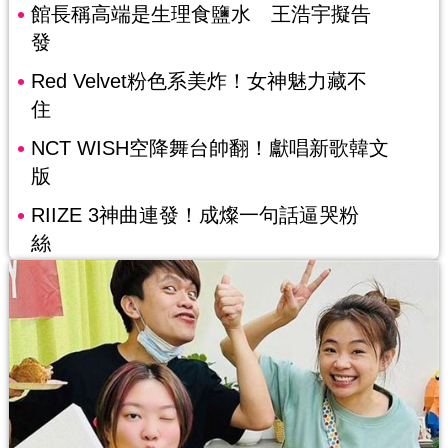
館長稱高端是生理食鹽水 王浩宇擬告
發
Red Velvet粉色系美炸！女神魅力藏不
住
NCT WISH空降舞台帥翻！獻唱新歌韓文
版
RIIZE 3神曲連發！成燦一句話逼哭粉
絲