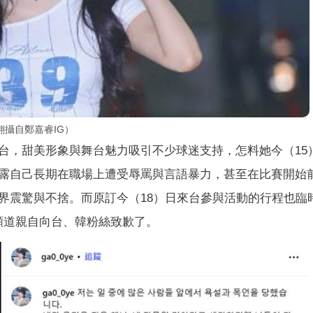
攝自鄭嘉睿IG）
台，甜美形象與舞台魅力吸引不少球迷支持，怎料她今（15
露自己長期在職場上遭受辱罵與言語暴力，甚至在比賽開始
界震驚與不捨。而原訂今（18）日來台參與活動的行程也臨
的頻道親自向台、韓粉絲致歉了。