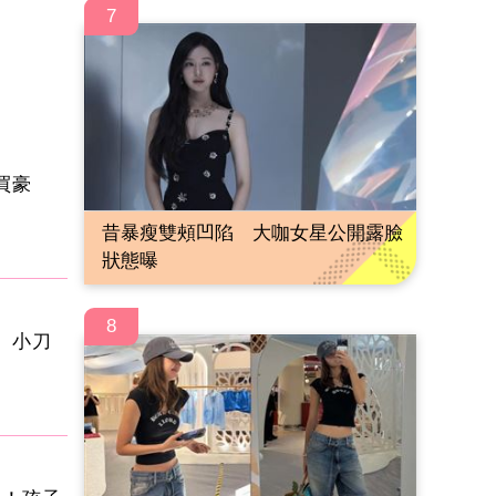
7
買豪
昔暴瘦雙頰凹陷 大咖女星公開露臉
狀態曝
8
 小刀