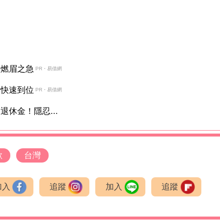
決燃眉之急
PR・易借網
金快速到位
PR・易借網
休金！隱忍...
歉
台灣
加入
追蹤
加入
追蹤