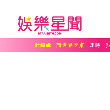
針線緣
請世界吃桌
即時