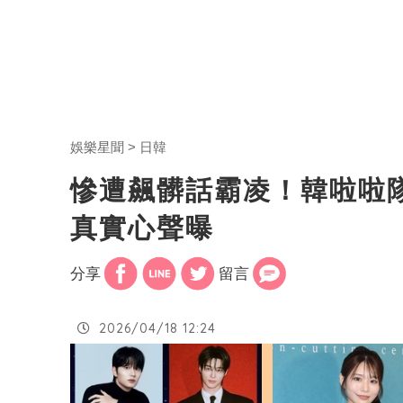
娛樂星聞
日韓
慘遭飆髒話霸凌！韓啦啦
真實心聲曝
分享
留言
2026/04/18 12:24