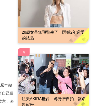
28歲女星無預警生了 閃婚2年迎愛
的結晶
4
讓原本幾
言自己目
姐夫AKIRA抵台 蹲身陪自拍、簽名
歉意，表
超寵粉