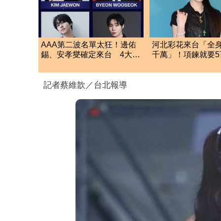
AAA第二波名單太狂！邊佑
河北彩花來台「全
錫、安孝燮確定來台 4大韓
千萬」！項鍊就要5
劇男神12月炸高雄
驚呼：我也買不起
記者蔡維歆／台北報導