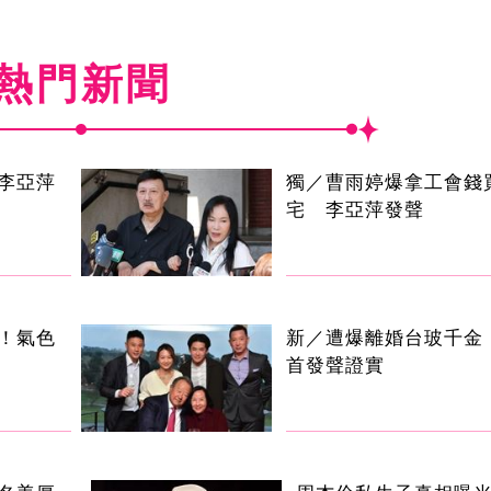
熱門新聞
李亞萍
獨／曹雨婷爆拿工會錢
宅 李亞萍發聲
！氣色
新／遭爆離婚台玻千金
首發聲證實