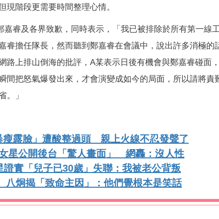
但現階段更需要時間整理心情。
向鄭嘉睿及各界致歉，同時表示，「我已被排除於所有第一線
嘉睿擔任隊長，然而聽到鄭嘉睿在會議中，說出許多消極的
網路上排山倒海的批評，A某表示日後有機會與鄭嘉睿碰面
瞬間把怒氣爆發出來，才會演變成如今的局面，所以請將責
省。」
暴瘦露臉」遭酸整過頭 親上火線不忍發聲了
》女星公開後台「驚人畫面」 網轟：沒人性
星證實「兒子已30歲」失聯：我被老公背叛
！ 八炯揭「致命主因」：他們覺根本是笑話