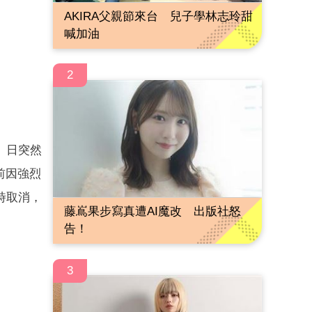
AKIRA父親節來台 兒子學林志玲甜
喊加油
2
）日突然
前因強烈
時取消，
藤嶌果步寫真遭AI魔改 出版社怒
告！
3