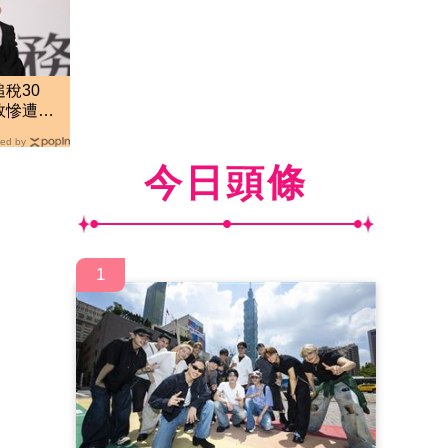
稅30
敗慘遭駁
曝光
ed by
今日頭條
1