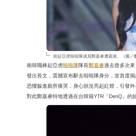
前起亞虎啦啦隊成員鄭嘉睿遭霸凌。（圖／翻
南韓職棒起亞虎
啦啦隊
隊長
鄭嘉睿
過去曾多次來
發出長文，震撼宣布辭去啦啦隊身分，並首度揭
恐懼躲進廁所痛哭，身心狀況亮起紅燈，引發外
對此鄭嘉睿特地透過在台韓籍YTR「DenQ」