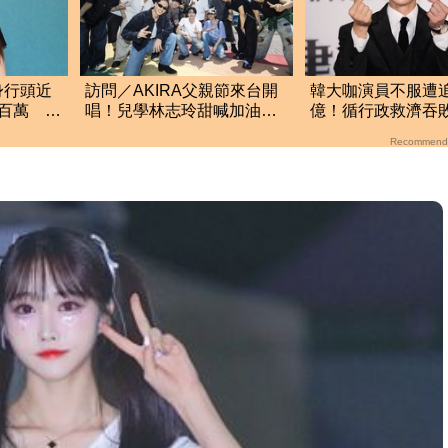
身行頭近
訪問／AKIRA父親節來台開
韓大咖演員不服遭追
百萬 她
唱！兒學林志玲甜喊加油
億！循行政救濟吞
笑喊：還檢查我演出
回 公司最新回應
Recommend