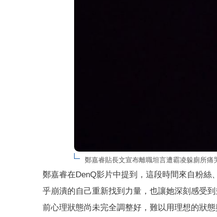
鄭嘉睿貼長文宣布離職坦言遭霸凌躲廁所痛哭。（
鄭嘉睿在DenQ影片中提到，這段時間來自粉
乎崩潰的自己重新找到力量，也讓她深刻感受到
前心理狀態尚未完全調整好，難以用理想的狀態