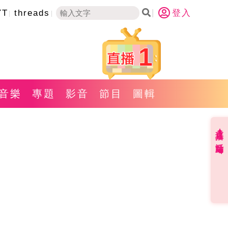
YT
threads
登入
1
音樂
專題
影音
節目
圖輯
直播✦活動