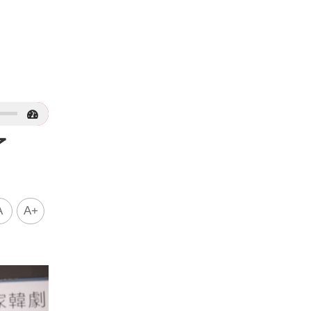
哭了
A
A+