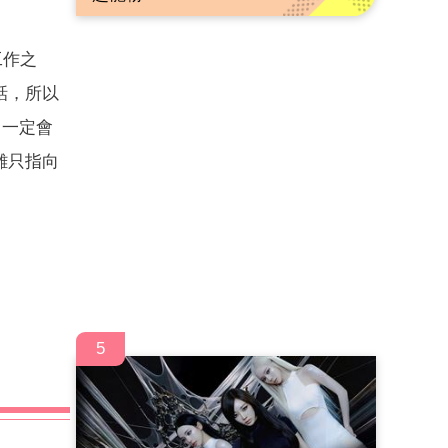
工作之
話，所以
，一定會
難只指向
5