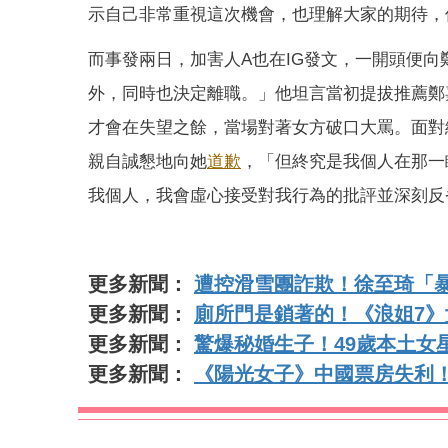
示自己非常重視這次機會，也理解大家的期待，
而事發兩日，加害人A也在IG發文，一開頭便
外，同時也決定離職。」他坦言當初提拔推薦鄭
才會在失望之餘，當場對著女方破口大罵。面對
親自誠懇地向她
道歉
，「但終究是我個人在那一
我個人，我會虛心接受對我行為的批評並深刻反
更多新聞：
遭控滑雪團詐欺！徐至琦「
更多新聞：
廁所門是鎖著的！《浪姐7
更多新聞：
驚爆秘婚生子！49歲本土女
更多新聞：
《陽光女子》中國票房失利