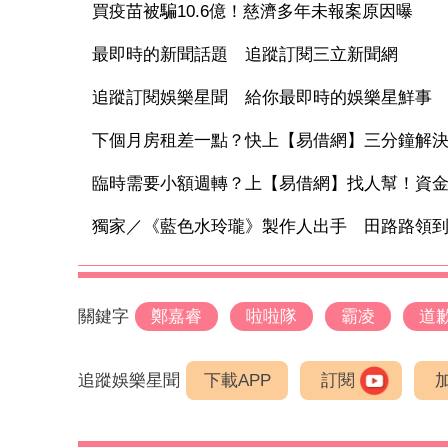
買疫苗被騙10.6億！慈濟多年未報案原因曝
最即時的新聞話題 追蹤訂閱三立新聞網
追蹤訂閱娛樂星聞 給你最即時的娛樂星鮮事
下個月房租差一點？快上【易借網】三分鐘解
臨時需要小額週轉？上【易借網】找人幫！資
獨家／《藍色水玲瓏》製作人出手 田路路領到退
關鍵字
鄭嘉睿
啦啦隊
霸凌
道
追蹤娛樂星聞
下載APP
訂閱