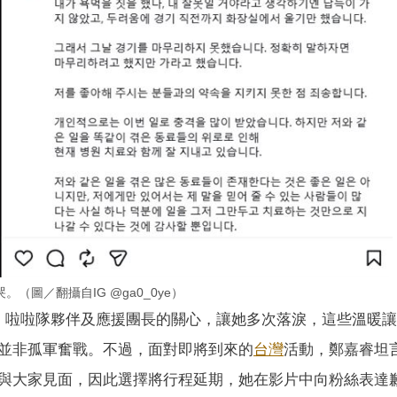
圖／翻攝自IG @ga0_0ye）
絲、啦啦隊夥伴及應援團長的關心，讓她多次落淚，這些溫暖
並非孤軍奮戰。不過，面對即將到來的
台灣
活動，鄭嘉睿坦
與大家見面，因此選擇將行程延期，她在影片中向粉絲表達