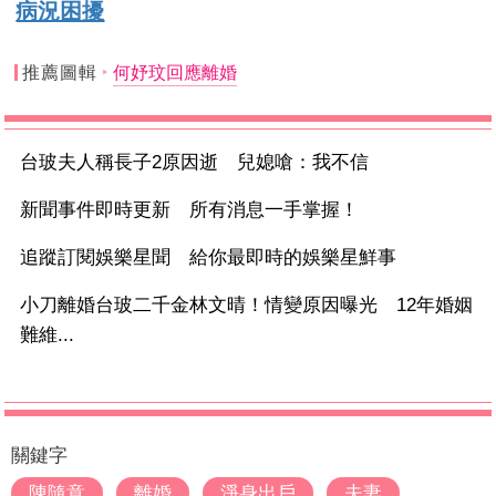
病況困擾
推薦圖輯
何妤玟回應離婚
台玻夫人稱長子2原因逝 兒媳嗆：我不信
新聞事件即時更新 所有消息一手掌握！
追蹤訂閱娛樂星聞 給你最即時的娛樂星鮮事
小刀離婚台玻二千金林文晴！情變原因曝光 12年婚姻
難維...
關鍵字
陳隨意
離婚
淨身出戶
夫妻