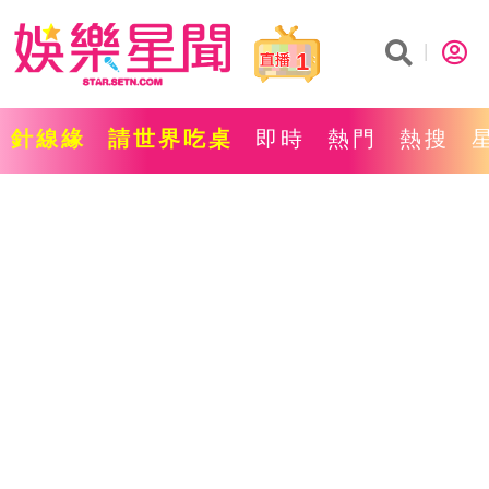
1
針線緣
請世界吃桌
即時
熱門
熱搜