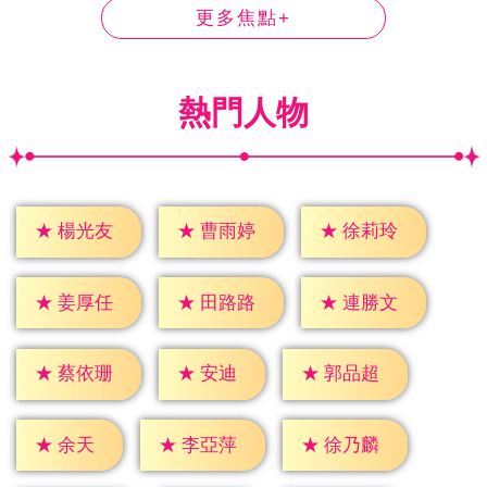
更多焦點+
熱門人物
★
楊光友
★
曹雨婷
★
徐莉玲
★
姜厚任
★
田路路
★
連勝文
★
安迪
★
蔡依珊
★
郭品超
★
余天
★
李亞萍
★
徐乃麟