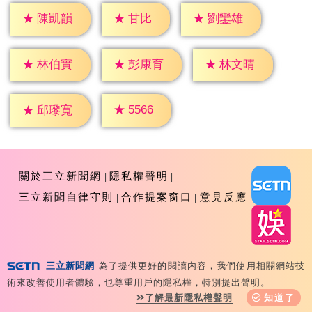
★
甘比
★
陳凱韻
★
劉鑾雄
★
林伯實
★
彭康育
★
林文晴
★
5566
★
邱瓈寬
關於三立新聞網
隱私權聲明
三立新聞自律守則
合作提案窗口
意見反應
三立新聞網
為了提供更好的閱讀內容，我們使用相關網站技
Copyright ©2026 Sanlih E-Television All Rights
術來改善使用者體驗，也尊重用戶的隱私權，特別提出聲明。
Reserved 版權所有 盜用必究 台北市內湖區舊宗路一段159
了解最新隱私權聲明
知道了
號 02-8792-8888