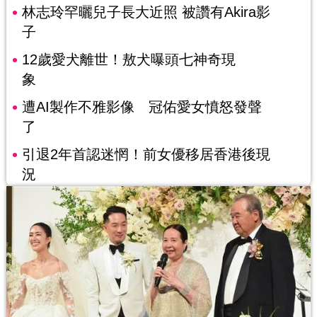
林志玲罕曬兒子長大近照 被讚有Akira影
子
12歲愛犬離世！敖犬曝頭七神奇現
象
遭AI製作不雅影像 冠佑愛女憤怒發聲
了
引退2年首認迷惘！前女優移居香港後現
況