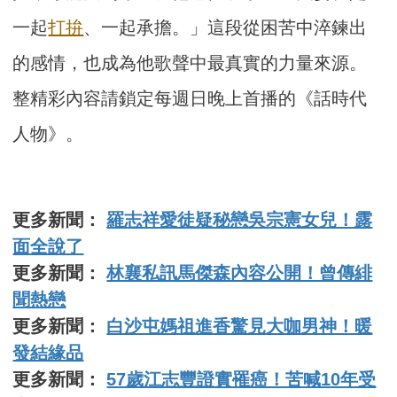
一起
打拚
、一起承擔。」這段從困苦中淬鍊出
的感情，也成為他歌聲中最真實的力量來源。
整精彩內容請鎖定每週日晚上首播的《話時代
人物》。
更多新聞：
羅志祥愛徒疑秘戀吳宗憲女兒！露
面全說了
更多新聞：
林襄私訊馬傑森內容公開！曾傳緋
聞熱戀
更多新聞：
白沙屯媽祖進香驚見大咖男神！暖
發結緣品
更多新聞：
57歲江志豐證實罹癌！苦喊10年受