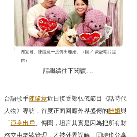
謝宜君、陳隨意一度傳出離婚。（圖／ 豪記唱片提
供）
請繼續往下閱讀….
台語歌手
陳隨意
近日接受鄭弘儀節目《話時代
人物》專訪，首度正面回應外界盛傳的
離婚
與
「
淨身出戶
」傳聞，坦言其實是因為把所有財
務交由老婆管理，才被外界誤解，同時也分享