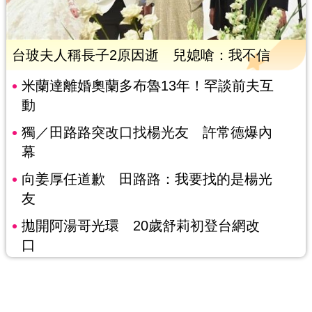
台玻夫人稱長子2原因逝 兒媳嗆：我不信
米蘭達離婚奧蘭多布魯13年！罕談前夫互
動
獨／田路路突改口找楊光友 許常德爆內
幕
向姜厚任道歉 田路路：我要找的是楊光
友
拋開阿湯哥光環 20歲舒莉初登台網改
口