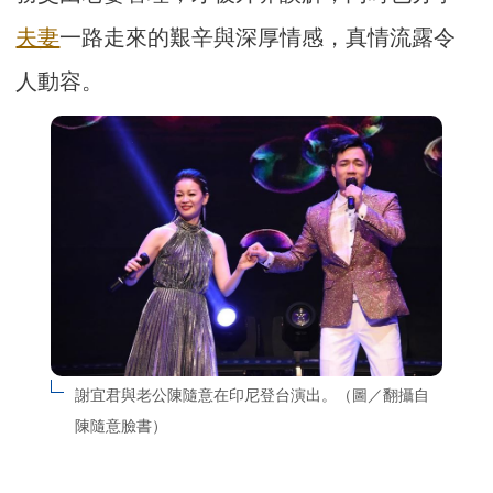
夫妻
一路走來的艱辛與深厚情感，真情流露令
人動容。
謝宜君與老公陳隨意在印尼登台演出。（圖／翻攝自
陳隨意臉書）