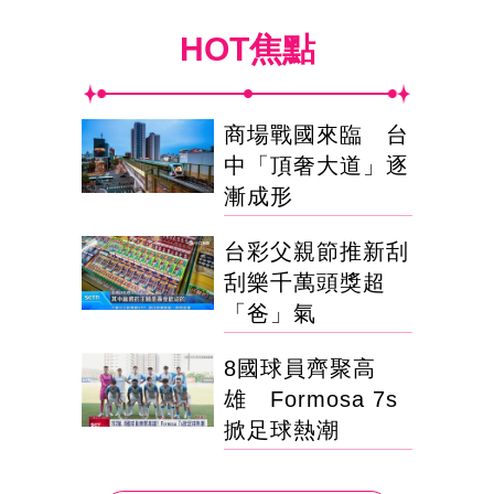
HOT焦點
商場戰國來臨 台
中「頂奢大道」逐
漸成形
台彩父親節推新刮
刮樂千萬頭獎超
「爸」氣
8國球員齊聚高
雄 Formosa 7s
掀足球熱潮