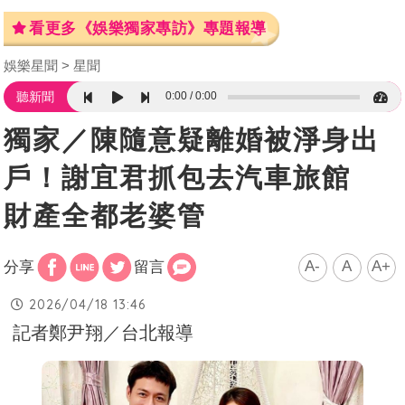
看更多《娛樂獨家專訪》專題報導
娛樂星聞
星聞
0:00
0:00
聽新聞
獨家／陳隨意疑離婚被淨身出
戶！謝宜君抓包去汽車旅館
財產全都老婆管
A-
A
A+
分享
留言
2026/04/18 13:46
記者鄭尹翔／台北報導