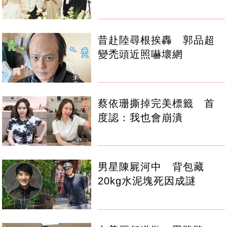
昔赴陸尋根挨轟 郭品超
變禿頭近照嚇壞網
蔡依珊撕掉完美標籤 首
度認：我也會崩潰
男星陳屍河中 背包藏
20kg水泥塊死因成謎