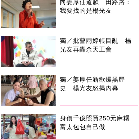
向姜厚任道歉 田路路：
我要找的是楊光友
獨／批曹雨婷帳目亂 楊
光友再轟余天工會
獨／姜厚任新歡爆黑歷
史 楊光友怒揭內幕
身價千億照買250元麻糬
富太包包自己做