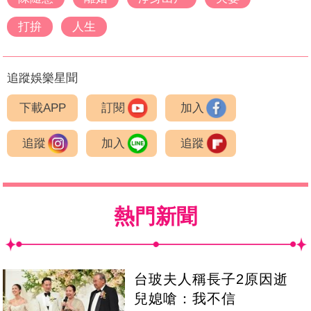
打拚
人生
追蹤娛樂星聞
下載APP
訂閱
加入
追蹤
加入
追蹤
熱門新聞
台玻夫人稱長子2原因逝
兒媳嗆：我不信