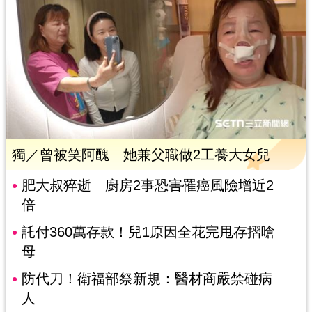
獨／曾被笑阿醜 她兼父職做2工養大女兒
肥大叔猝逝 廚房2事恐害罹癌風險增近2
倍
託付360萬存款！兒1原因全花完甩存摺嗆
母
防代刀！衛福部祭新規：醫材商嚴禁碰病
人