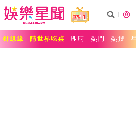
1
針線緣
請世界吃桌
即時
熱門
熱搜