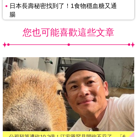
日本長壽秘密找到了！1食物穩血糖又通
腸
您也可能喜歡這些文章
公視預算遭砍10.2億！江宏恩罕見開砲不忍了 「6