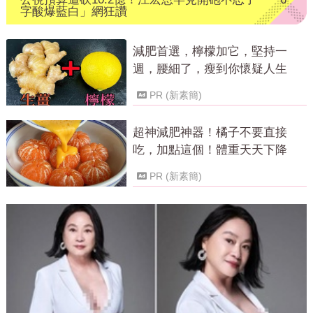
字酸爆藍白」網狂讚
減肥首選，檸檬加它，堅持一
週，腰細了，瘦到你懷疑人生
PR (新素簡)
超神減肥神器！橘子不要直接
吃，加點這個！體重天天下降
PR (新素簡)