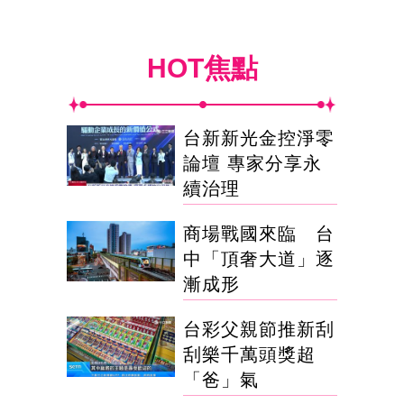
HOT焦點
台新新光金控淨零
論壇 專家分享永
續治理
商場戰國來臨 台
中「頂奢大道」逐
漸成形
台彩父親節推新刮
刮樂千萬頭獎超
「爸」氣