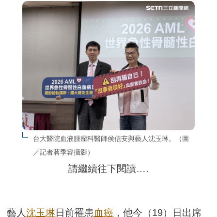
台大醫院血液腫瘤科醫師侯信安與藝人沈玉琳。（圖
／記者蔣季容攝影）
請繼續往下閱讀….
藝人
沈玉琳
日前罹患
血癌
，他今（19）日出席