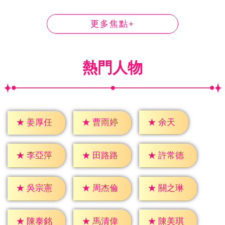
更多焦點+
熱門人物
★
余天
★
姜厚任
★
曹雨婷
★
李亞萍
★
田路路
★
許常德
★
吳宗憲
★
周杰倫
★
關之琳
★
陳泰銘
★
馬清偉
★
陳美琪