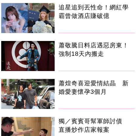
追星追到丟性命！網紅學
霸曾做酒店賺破億
蕭敬騰日料店遇惡房東！
強制18天內搬走
蕭煌奇喜迎愛情結晶 新
婚愛妻懷孕3個月
獨／賓賓哥幫軍師討債
直播炒作店家報案