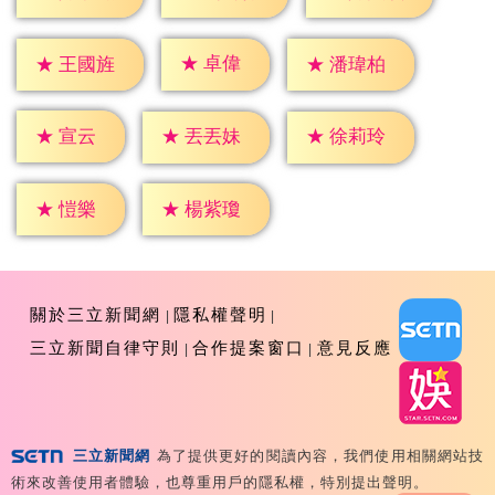
★
卓偉
★
王國旌
★
潘瑋柏
★
宣云
★
丟丟妹
★
徐莉玲
★
愷樂
★
楊紫瓊
關於三立新聞網
隱私權聲明
三立新聞自律守則
合作提案窗口
意見反應
三立新聞網
為了提供更好的閱讀內容，我們使用相關網站技
Copyright ©2026 Sanlih E-Television All Rights
術來改善使用者體驗，也尊重用戶的隱私權，特別提出聲明。