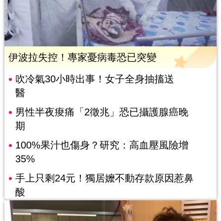
伊波拉失控！專家憂病毒恐已突變
吹冷氣30小時出事！女子全身抽搐送
醫
男性半夜痠痛「2徵兆」恐已攝護腺癌晚
期
100%果汁也傷身？研究：高血壓風險增
35%
手上只剩24元！獨居嬤不動存款原因惹鼻
酸