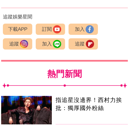
追蹤娛樂星聞
下載APP
訂閱
加入
追蹤
加入
追蹤
熱門新聞
指追星沒邊界！西村力挨
批：獨厚國外粉絲