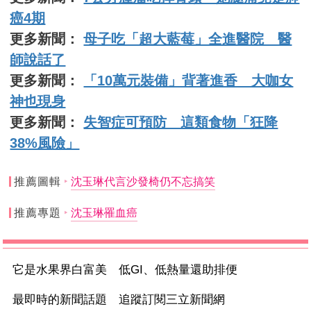
癌4期
更多新聞：
母子吃「超大藍莓」全進醫院 醫
師說話了
更多新聞：
「10萬元裝備」背著進香 大咖女
神也現身
更多新聞：
失智症可預防 這類食物「狂降
38%風險」
推薦圖輯
沈玉琳代言沙發椅仍不忘搞笑
推薦專題
沈玉琳罹血癌
它是水果界白富美 低GI、低熱量還助排便
最即時的新聞話題 追蹤訂閱三立新聞網