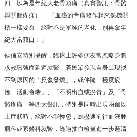
四、以為是年紀大老骨頭痛（真實警訊：骨骼
與關節疼痛）： 「血癌的骨痛發作起來像機關
槍一樣要命，絕對不是單純的老化，別再拿年
紀大當藉口！」
侯信安特別提醒，臨床上許多病友常忽略身體
求救訊號而延遲就醫。若民眾發現自身出現找
不到原因的「反覆發燒」，或伴隨「極度疲
倦、活動會喘」、「不明出血或瘀青」及「骨
骼疼痛」等四大警訊，特別是同時出現兩個以
上症狀時，絕對不能輕忽，應盡速前往血液腫
瘤科或家醫科就醫，透過抽血檢查進一步釐清