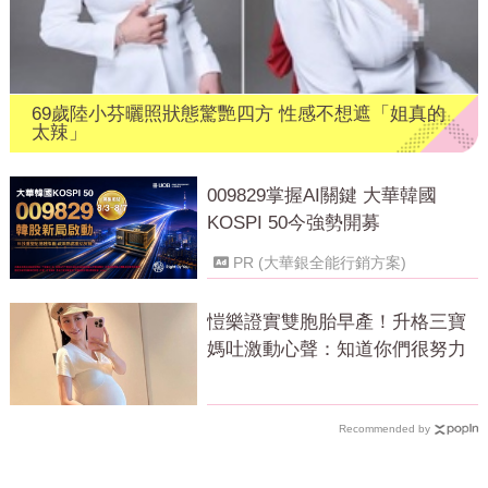
69歲陸小芬曬照狀態驚艷四方 性感不想遮「姐真的
太辣」
009829掌握AI關鍵 大華韓國
KOSPI 50今強勢開募
PR (大華銀全能行銷方案)
愷樂證實雙胞胎早產！升格三寶
媽吐激動心聲：知道你們很努力
Recommended by