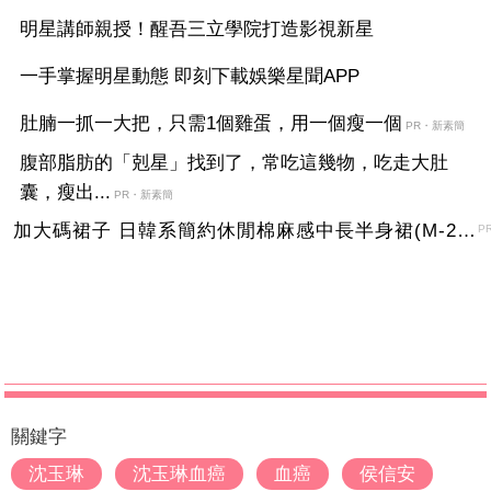
明星講師親授！醒吾三立學院打造影視新星
一手掌握明星動態 即刻下載娛樂星聞APP
肚腩一抓一大把，只需1個雞蛋，用一個瘦一個
PR・新素簡
腹部脂肪的「剋星」找到了，常吃這幾物，吃走大肚
囊，瘦出...
PR・新素簡
加大碼裙子 日韓系簡約休閒棉麻感中長半身裙(M-2XL)【XMS54038】＊艾美時尚(現+預)
P
關鍵字
沈玉琳
沈玉琳血癌
血癌
侯信安