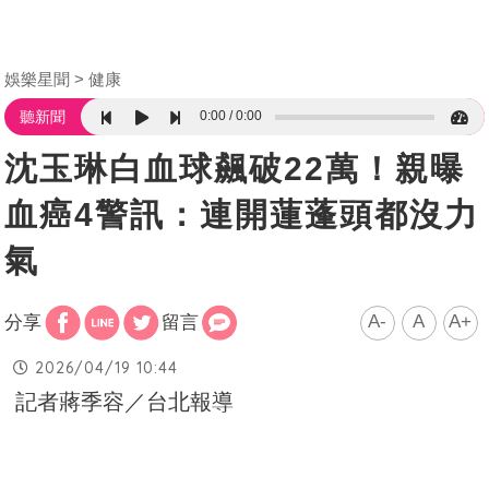
娛樂星聞
健康
0:00
0:00
聽新聞
沈玉琳白血球飆破22萬！親曝
血癌4警訊：連開蓮蓬頭都沒力
氣
A-
A
A+
分享
留言
2026/04/19 10:44
記者蔣季容／台北報導