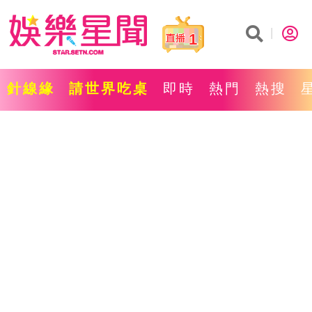
1
針線緣
請世界吃桌
即時
熱門
熱搜