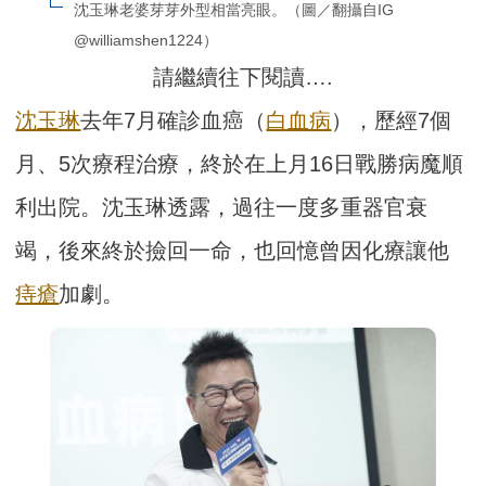
沈玉琳老婆芽芽外型相當亮眼。（圖／翻攝自IG 
@williamshen1224）
請繼續往下閱讀….
沈玉琳
去年7月確診血癌（
白血病
），歷經7個
月、5次療程治療，終於在上月16日戰勝病魔順
利出院。沈玉琳透露，過往一度多重器官衰
竭，後來終於撿回一命，也回憶曾因化療讓他
痔瘡
加劇。