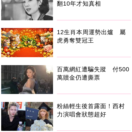
翻10年才知真相
12生肖本周運勢出爐 屬
虎勇奪雙冠王
百萬網紅遭騙失蹤 付500
萬贖金仍遭撕票
粉絲輕生後首露面！西村
力演唱會狀態超好