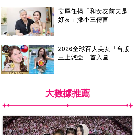
姜厚任揭「和女友前夫是
好友」撇小三傳言
2026全球百大美女「台版
三上悠亞」首入圍
大數據推薦