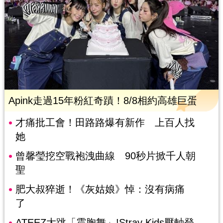
Apink走過15年粉紅奇蹟！8/8相約高雄巨蛋
才痛批工會！田路路爆有新作 上百人找
她
曾馨瑩挖空戰袍洩曲線 90秒片掀千人朝
聖
肥大叔猝逝！《灰姑娘》悼：沒有病痛
了
ATEEZ大跳「震胸舞」!Stray Kids壓軸登