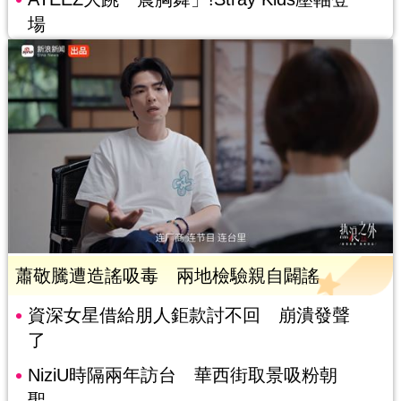
場
蕭敬騰遭造謠吸毒 兩地檢驗親自闢謠
資深女星借給朋人鉅款討不回 崩潰發聲
了
NiziU時隔兩年訪台 華西街取景吸粉朝
聖