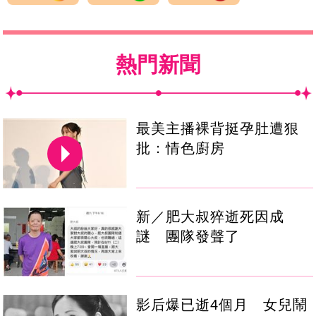
熱門新聞
最美主播裸背挺孕肚遭狠
批：情色廚房
新／肥大叔猝逝死因成
謎 團隊發聲了
影后爆已逝4個月 女兒鬧