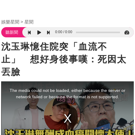
娛樂星聞
星聞
0:00
0:00
聽新聞
沈玉琳憶住院突「血流不
止」 想好身後事嘆：死因太
丟臉
This
is
a
The media could not be loaded, either because the server or
modal
window.
network failed or because the format is not supported.