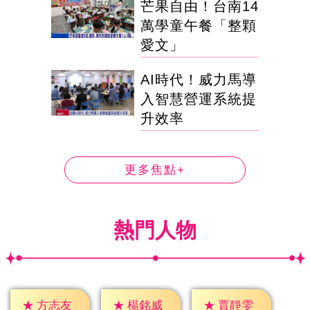
芒果自由！台南14
萬學童午餐「整顆
愛文」
AI時代！威力馬導
入智慧營運系統提
升效率
更多焦點+
熱門人物
★
方志友
★
楊銘威
★
賈靜雯