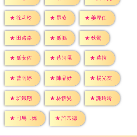
★
昆凌
★
徐莉玲
★
姜厚任
★
孫鵬
★
狄鶯
★
田路路
★
蘿拉
★
孫安佐
★
蔡阿嘎
★
曹雨婷
★
陳品妤
★
楊光友
★
班鐵翔
★
林恬兒
★
謝玲玲
★
許常德
★
司馬玉嬌