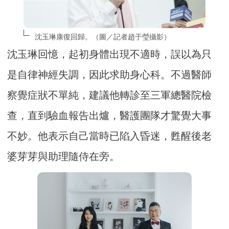
沈玉琳康復回歸。（圖／記者趙于瑩攝影）
沈玉琳回憶，起初身體出現不適時，誤以為只
是自律神經失調，因此求助身心科。不過醫師
察覺症狀不單純，建議他轉診至三軍總醫院檢
查，直到驗血報告出爐，醫護團隊才驚覺大事
不妙。他表示自己當時已陷入昏迷，甦醒後老
婆芽芽與助理隨侍在旁。