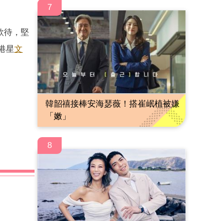
7
款待，堅
港星
文
韓韶禧接棒安海瑟薇！搭崔岷植被嫌
「嫩」
8