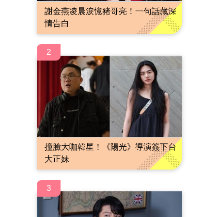
謝金燕凌晨淚憶豬哥亮！一句話藏深
情告白
2
撞臉大咖韓星！《陽光》導演簽下台
大正妹
3