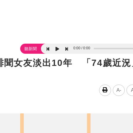
0:00
0:00
聽新聞
聞女友淡出10年 「74歲近況
A-