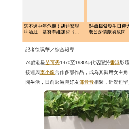
逃不過中年危機！胡迪驚現
64歲楊紫瓊生日迎
啤酒肚 基努李維加盟《玩
老公深情獻吻放閃
具總動員5》掀話題
壇重量級殊榮
記者徐珮華／綜合報導
74歲港星
苗可秀
1970至1980年代活躍於
香港
影
接連與
李小龍
合作多部作品，成為其御用女主角
閒生活，日前返港與好友
邵音音
相聚，近況也罕