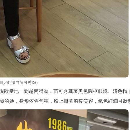
圖／翻攝自苗可秀IG）
現蹤當地一間越南餐廳，苗可秀戴著黑色圓框眼鏡、淺色帽
4歲的她，身形依舊勻稱，臉上掛著溫暖笑容，氣色紅潤且狀