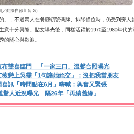
／翻攝自邵音音IG）
的」，不過兩人在餐廳領號碼牌、排隊候位時，仍受到旁人
意十分興隆。貼文曝光後，同樣活躍於1970至1980年代的
秀的關心與歡迎。
宣布雙喜臨門 「一家三口」溫馨合照曝光
艾薇戀上吳霏「1句讓她絕交」：沒把我當朋友
開喜訊「時間點在6月」嗨喊：興奮又緊張
傳雄驚人近況曝光 隔26年「再續舊緣」