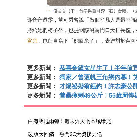
邵音音（中）分享與苗可秀（右）合照。（圖
邵音音透露，苗可秀曾說「做個平凡人是最幸福
持給她們椅子坐，也提到該餐廳門口大排長龍，生
雪兒
，也留言寫下「她回來了」，表達對於苗可
更多新聞：
恭喜金鐘女星生了！半年前
更多新聞：
獨家／曾薀帆三角戀內幕！
更多新聞：
才爆祕婚翁鈺鈞！許志豪公
更多新聞：
昔暴瘦剩49公斤！56歲周
白海豚甩雨彈！週末炸大雨區域曝光
改版大回饋 熱門3C大獎接力送