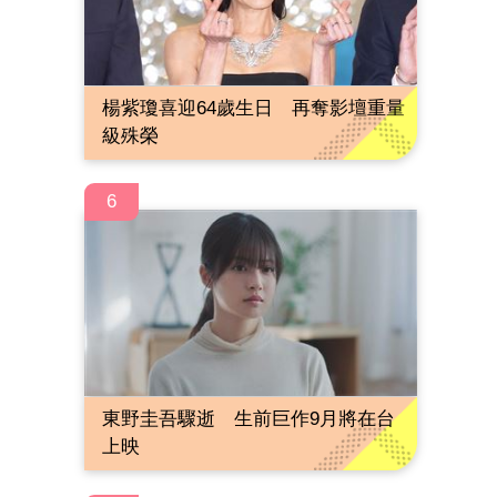
楊紫瓊喜迎64歲生日 再奪影壇重量
級殊榮
6
東野圭吾驟逝 生前巨作9月將在台
上映