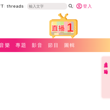
YT
threads
登入
1
音樂
專題
影音
節目
圖輯
直播✦活動