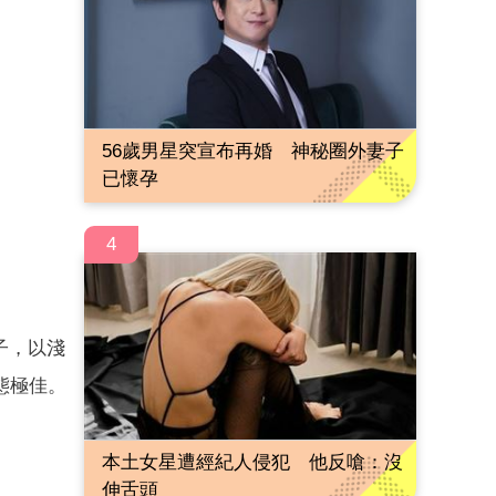
56歲男星突宣布再婚 神秘圈外妻子
已懷孕
4
子，以淺
態極佳。
本土女星遭經紀人侵犯 他反嗆：沒
伸舌頭