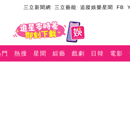
三立新聞網
三立藝能
追蹤娛樂星聞
FB
熱門
熱搜
星聞
綜藝
戲劇
日韓
電影