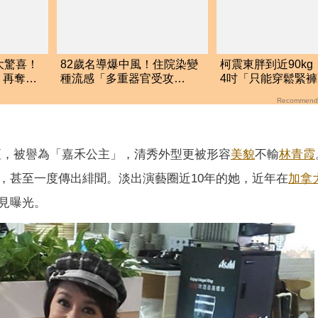
大驚喜！
82歲名導爆中風！住院染變
柯震東胖到近90k
 再奪影
種流感「多重器官受攻
4吋「只能穿鬆緊
擊」 搶救10天現況曝光
了：超怕瘦不回來
Recommend
壇，被譽為「嘉禾公主」，清秀外型更被形容
美貌
不輸
林青霞
，甚至一度傳出緋聞。淡出演藝圈近10年的她，近年在
加拿
見曝光。