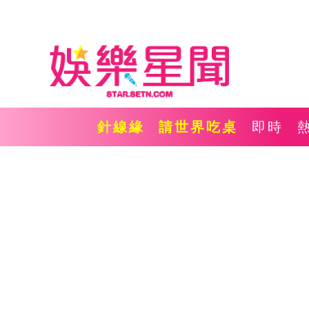
針線緣
請世界吃桌
即時