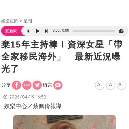
娛樂星聞
星聞
0:00
0:00
聽新聞
棄15年主持棒！資深女星「帶
全家移民海外」 最新近況曝
光了
A-
A
A+
分享
留言
2026/04/19 16:52
娛樂中心／蔡佩伶報導