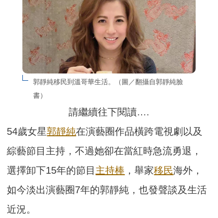
郭靜純移民到溫哥華生活。（圖／翻攝自郭靜純臉
書）
請繼續往下閱讀….
54歲女星
郭靜純
在演藝圈作品橫跨電視劇以及
綜藝節目主持，不過她卻在當紅時急流勇退，
選擇卸下15年的節目
主持棒
，舉家
移民
海外，
如今淡出演藝圈7年的郭靜純，也發聲談及生活
近況。