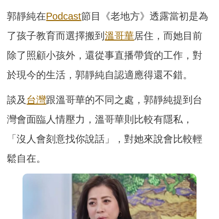
郭靜純在
Podcast
節目《老地方》透露當初是為
了孩子教育而選擇搬到
溫哥華
居住，而她目前
除了照顧小孩外，還從事直播帶貨的工作，對
於現今的生活，郭靜純自認適應得還不錯。
談及
台灣
跟溫哥華的不同之處，郭靜純提到台
灣會面臨人情壓力，溫哥華則比較有隱私，
「沒人會刻意找你說話」，對她來說會比較輕
鬆自在。