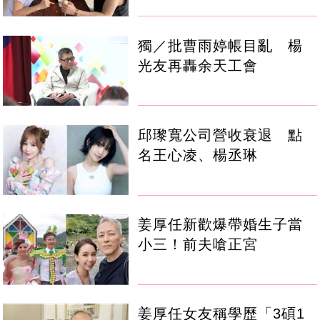
獨／批曹雨婷帳目亂 楊
光友再轟余天工會
邱瓈寬公司營收衰退 點
名王心凌、楊丞琳
姜厚任新歡爆帶婚生子當
小三！前夫嗆正宮
姜厚任女友稱學歷「3碩1