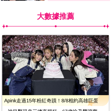
大數據推薦
Apink走過15年粉紅奇蹟！8/8相約高雄巨蛋