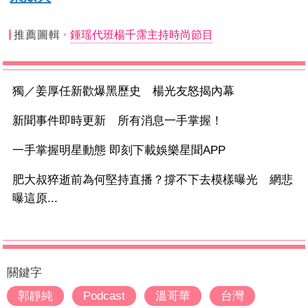
推薦圖輯
鍾瑶代班楊千霈主持時尚節目
獨／姜厚任新歡爆黑歷史 楊光友怒揭內幕
新聞事件即時更新 所有消息一手掌握！
一手掌握明星動態 即刻下載娛樂星聞APP
肥大叔猝逝前為何堅持直播？撐不下去模樣曝光 網悲
曝這原...
關鍵字
郭靜純
Podcast
溫哥華
台灣