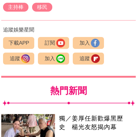
主持棒
移民
追蹤娛樂星聞
下載APP
訂閱
加入
追蹤
加入
追蹤
熱門新聞
獨／姜厚任新歡爆黑歷
史 楊光友怒揭內幕