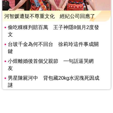
河智媛遭疑不尊重文化 經紀公司回應了
偷吃粿粿判賠百萬 王子神隱8個月2度發
文
台玻千金為何不回台 徐莉玲這件事成關
鍵
小煜離婚後首個父親節 一句話逼哭網
友
男星陳屍河中 背包藏20kg水泥塊死因成
謎