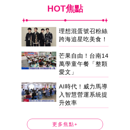
HOT焦點
理想混蛋號召粉絲
跨海追星吃美食！
芒果自由！台南14
萬學童午餐「整顆
愛文」
AI時代！威力馬導
入智慧營運系統提
升效率
更多焦點+