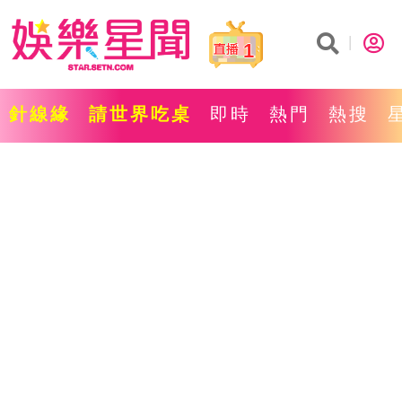
1
針線緣
請世界吃桌
即時
熱門
熱搜