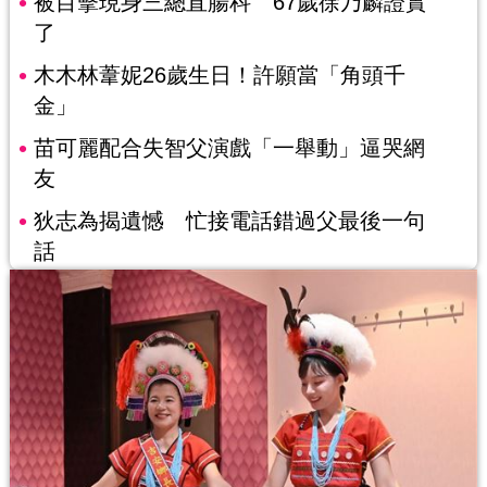
被目擊現身三總直腸科 67歲徐乃麟證實
了
木木林葦妮26歲生日！許願當「角頭千
金」
苗可麗配合失智父演戲「一舉動」逼哭網
友
狄志為揭遺憾 忙接電話錯過父最後一句
話