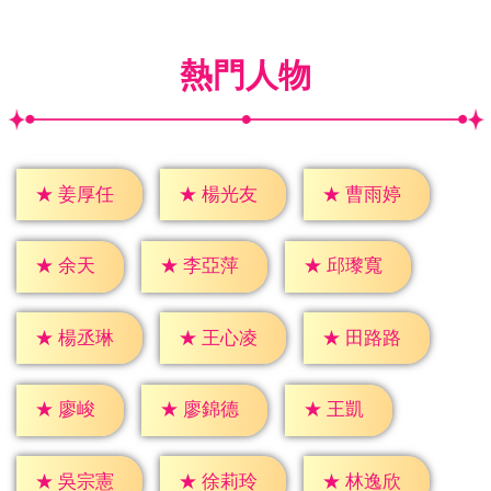
熱門人物
★
姜厚任
★
楊光友
★
曹雨婷
★
余天
★
李亞萍
★
邱瓈寬
★
楊丞琳
★
王心凌
★
田路路
★
廖峻
★
王凱
★
廖錦德
★
吳宗憲
★
徐莉玲
★
林逸欣