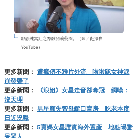
郭靜純當紅之際離開演藝圈。（圖／翻攝自
YouTube）
更多新聞：
遭瘋傳不雅片外流 啦啦隊女神淚
崩發聲了
更多新聞：
《浪姐》女星走音卻奪冠 網嘆：
沒天理
更多新聞：
男星顧失智母鬆口賣房 吃老本度
日近況曝
更多新聞：
5寶媽女星證實海外置產 地點曝驚
呆眾人