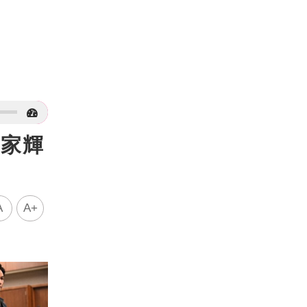
梁家輝
A
A+