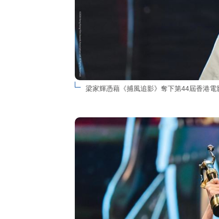
梁家輝憑藉《捕風追影》奪下第44屆香港電影金像獎