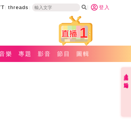
YT
threads
登入
1
音樂
專題
影音
節目
圖輯
直播✦活動