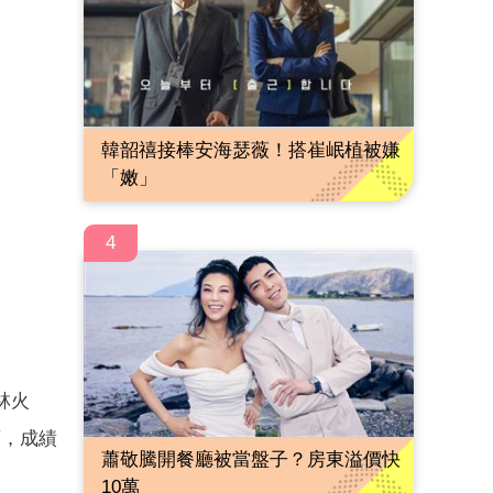
韓韶禧接棒安海瑟薇！搭崔岷植被嫌
「嫩」
4
林火
項，成績
蕭敬騰開餐廳被當盤子？房東溢價快
10萬