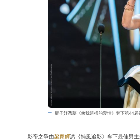
廖子妤憑藉《像我這樣的愛情》奪下第44屆香港電影
影帝之爭由
梁家輝
憑《捕風追影》奪下最佳男主