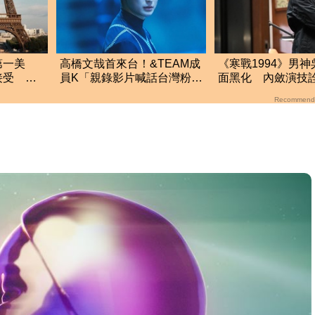
第一美
高橋文哉首來台！&TEAM成
《寒戰1994》男
接受 看
員K「親錄影片喊話台灣粉
面黑化 內斂演技
高明
絲」：要多看幾次
殘忍野心家
Recommend