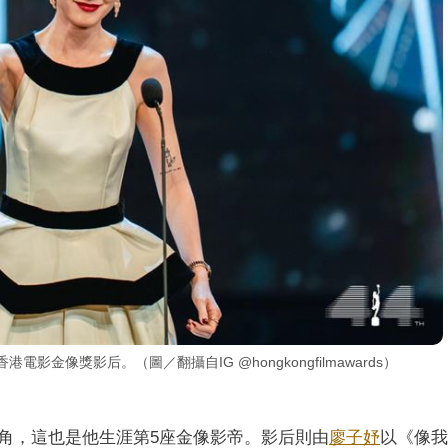
金像獎影后。（圖／翻攝自IG @hongkongfilmawards）
角，這也是他生涯第5座金像影帝。影后則由
廖子妤
以《像我