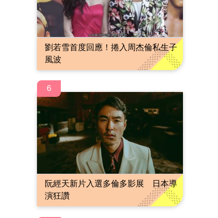
劉若雪首度回應！捲入周杰倫私生子
風波
6
阮經天新片入選多倫多影展 日本導
演狂讚