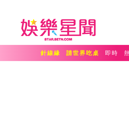
針線緣
請世界吃桌
即時