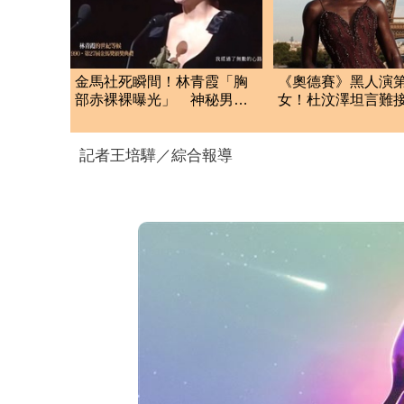
金馬社死瞬間！林青霞「胸
《奧德賽》黑人演
部赤裸裸曝光」 神秘男親
女！杜汶澤坦言難
還走光底片
完竟反轉力挺：太
記者王培驊／綜合報導