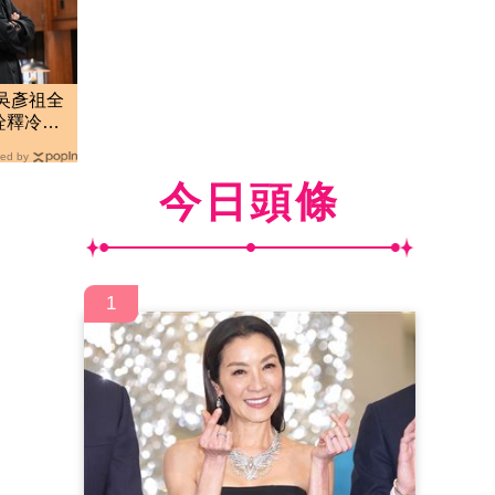
神吳彥祖全
詮釋冷血
ed by
今日頭條
1