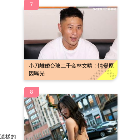
7
小刀離婚台玻二千金林文晴！情變原
因曝光
8
這樣的