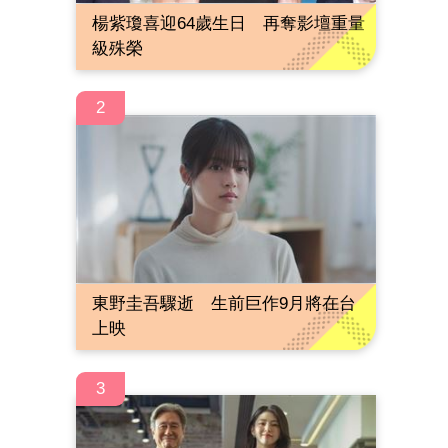
楊紫瓊喜迎64歲生日 再奪影壇重量
級殊榮
2
東野圭吾驟逝 生前巨作9月將在台
上映
3