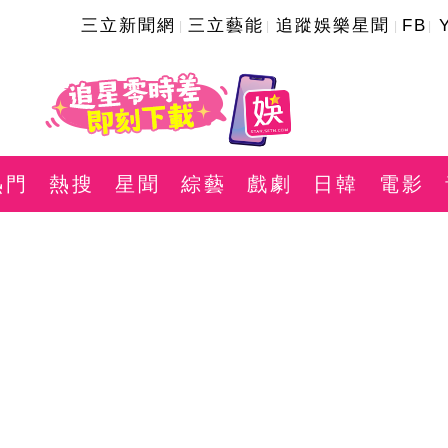
三立新聞網
三立藝能
追蹤娛樂星聞
FB
熱門
熱搜
星聞
綜藝
戲劇
日韓
電影