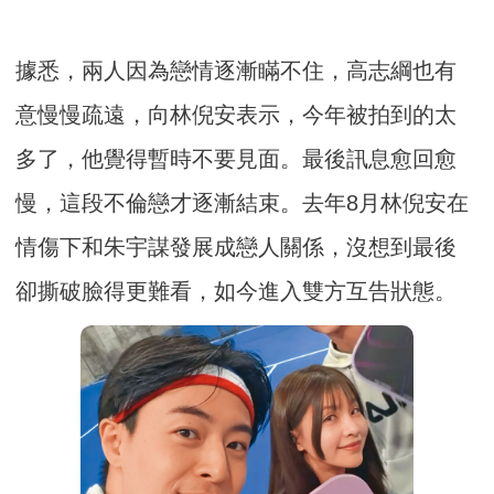
據悉，兩人因為戀情逐漸瞞不住，高志綱也有
意慢慢疏遠，向林倪安表示，今年被拍到的太
多了，他覺得暫時不要見面。最後訊息愈回愈
慢，這段不倫戀才逐漸結束。去年8月林倪安在
情傷下和朱宇謀發展成戀人關係，沒想到最後
卻撕破臉得更難看，如今進入雙方互告狀態。