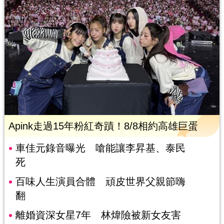
Apink走過15年粉紅奇蹟！8/8相約高雄巨蛋
車佳元錄音曝光 嗆能讓李昇基、泰民
死
百味人生演員合體 頑皮世界父親節嗨
翻
離婚資深女星7年 林煒險被新女友害