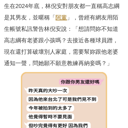
生在2024年底，林倪安對朋友都一直稱高志綱
是其男友，並暱稱「
阿輩
」，曾經有網友用陌
生帳號私訊警告林倪安說：「想請問妳不知道
高志綱有老婆跟小孩嗎？去接近各種球員蹭，
現在還打算破壞別人家庭，需要幫妳跟他老婆
通知一聲，問她願不願意教練再納妾嗎？」