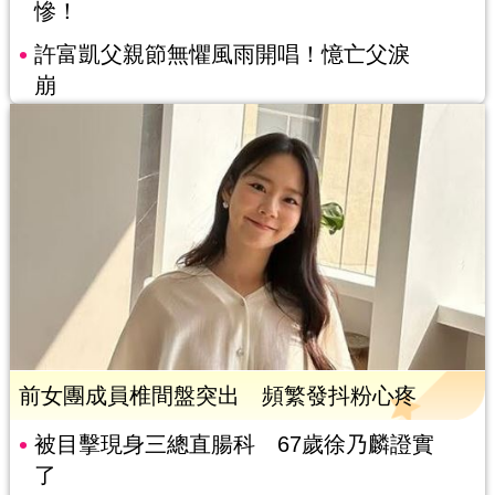
慘！
許富凱父親節無懼風雨開唱！憶亡父淚
崩
前女團成員椎間盤突出 頻繁發抖粉心疼
被目擊現身三總直腸科 67歲徐乃麟證實
了