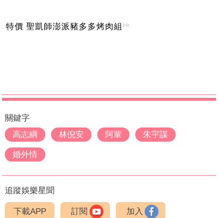
特價 聖凱師澎派豬多多烤肉組
PR
關鍵字
高志綱
林倪安
阿輩
朱宇謀
婚外情
追蹤娛樂星聞
下載APP
訂閱
加入