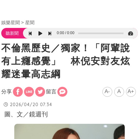
娛樂星聞
星聞
0:00
0:00
聽新聞
不倫黑歷史／獨家！「阿輩說
有上癮感覺」 林倪安對友炫
耀迷暈高志綱
A-
A
A+
分享
留言
2026/04/20 07:34
圖、文／鏡週刊