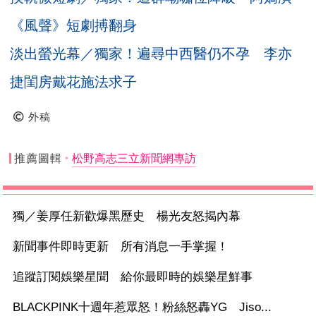
《風聲》短劇搏翻身
淡出螢光幕／獨家！遍尋中西醫仍不孕 李亦
捷閨房戴花施法求子
外稿
推薦圖輯
松野高志三立新聞網專訪
獨／姜厚任新歡爆黑歷史 楊光友怒揭內幕
新聞事件即時更新 所有消息一手掌握！
追蹤訂閱娛樂星聞 給你最即時的娛樂星鮮事
BLACKPINK十週年惹眾怒！粉絲怒轟YG Jiso...