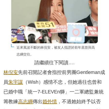
近來風波不斷的林倪安，被友人指證於前年底曾與高
志綱交往。
請繼續往下閱讀….
林倪安
先前召開記者會指控前男團Gentleman成
員
朱宇謀
（Wish）感情不忠，但她過往也曾和
已婚中職「統一7-ELEVEn獅」一二軍總監兼統
籌教練
高志綱
傳出
婚外情
，不過她始終予以否