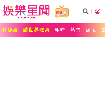
1
針線緣
請世界吃桌
即時
熱門
熱搜