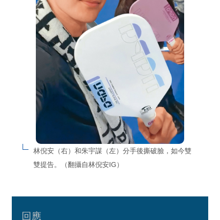
林倪安（右）和朱宇謀（左）分手後撕破臉，如今雙
雙提告。（翻攝自林倪安IG）
回應