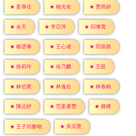
★
姜厚任
★
楊光友
★
曹雨婷
★
余天
★
李亞萍
★
邱瓈寬
★
楊丞琳
★
王心凌
★
田路路
★
王凱
★
徐莉玲
★
徐乃麟
★
林伯實
★
林逸欣
★
林春銘
★
粿粿
★
陳品妤
★
范姜彥豐
★
吳宗憲
★
王子邱勝翊