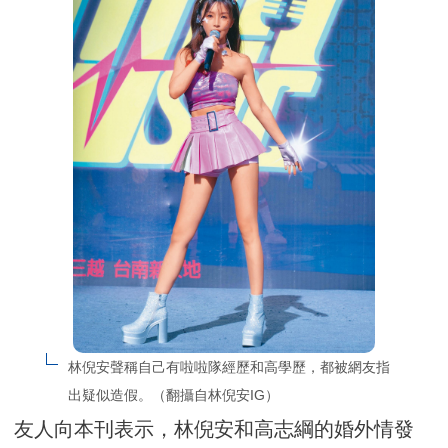
林倪安聲稱自己有啦啦隊經歷和高學歷，都被網友指
出疑似造假。（翻攝自林倪安IG）
友人向本刊表示，林倪安和高志綱的婚外情發