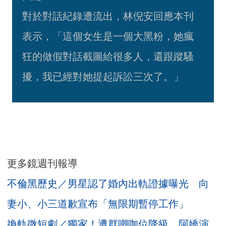
對於對話紀錄遭流出，林倪安回應本刊
表示，「這個女生是一個大黑粉，她瘋
狂的做假對話截圖給很多人，還跟蹤騷
擾，我已經對她提起訴訟三次了。」
更多鏡週刊報導
不倫黑歷史／男星認了婚內出軌證據曝光 向
妻小、小三道歉宣布「無限期暫停工作」
換軌微短劇／獨家！遭群嘲咖位降級 阿嬌演