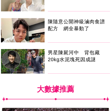
陳隨意公開神級滷肉食譜
配方 網全暴動了
男星陳屍河中 背包藏
20kg水泥塊死因成謎
大數據推薦