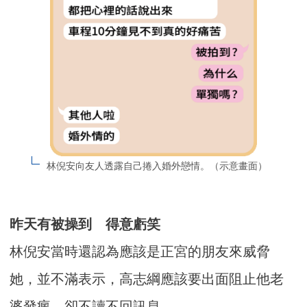
林倪安向友人透露自己捲入婚外戀情。（示意畫面）
昨天有被操到 得意虧笑
林倪安當時還認為應該是正宮的朋友來威脅
她，並不滿表示，高志綱應該要出面阻止他老
婆發瘋，卻不讀不回訊息。