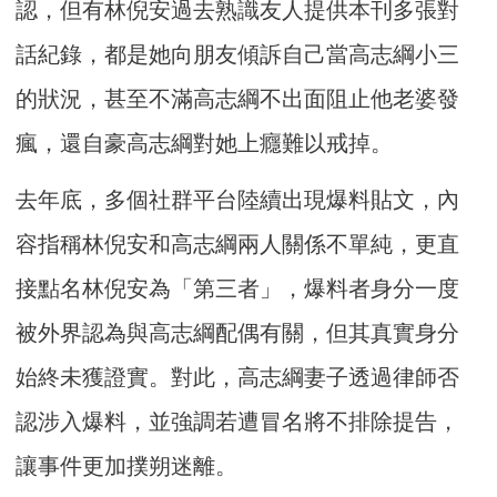
認，但有林倪安過去熟識友人提供本刊多張對
話紀錄，都是她向朋友傾訴自己當高志綱小三
的狀況，甚至不滿高志綱不出面阻止他老婆發
瘋，還自豪高志綱對她上癮難以戒掉。
去年底，多個社群平台陸續出現爆料貼文，內
容指稱林倪安和高志綱兩人關係不單純，更直
接點名林倪安為「第三者」，爆料者身分一度
被外界認為與高志綱配偶有關，但其真實身分
始終未獲證實。對此，高志綱妻子透過律師否
認涉入爆料，並強調若遭冒名將不排除提告，
讓事件更加撲朔迷離。