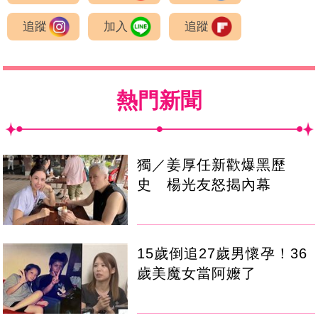
追蹤
加入
追蹤
熱門新聞
獨／姜厚任新歡爆黑歷
史 楊光友怒揭內幕
15歲倒追27歲男懷孕！36
歲美魔女當阿嬤了