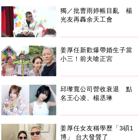
獨／批曹雨婷帳目亂 楊
光友再轟余天工會
姜厚任新歡爆帶婚生子當
小三！前夫嗆正宮
邱瓈寬公司營收衰退 點
名王心凌、楊丞琳
姜厚任女友稱學歷「3碩1
博」 台大發聲了