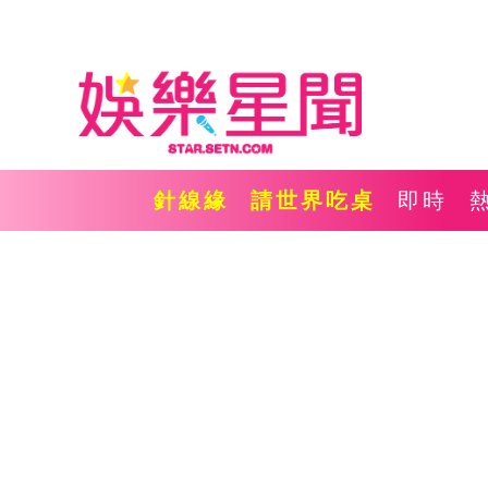
針線緣
請世界吃桌
即時