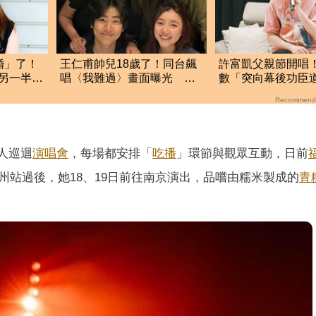
婚」了！
王仁甫帥兒18歲了！同台飆
許富凱父親節開唱
另一半驚
唱〈我難過〉畫面曝光 網
數「突向幕後功臣
驚：長一模一樣
實原因曝光
Recommend
個人巡迴
演唱會
，每場都安排「
吃播
」環節與觀眾互動，日前
州站過後，她18、19日前往南京演出，品嚐由糯米製成的
青