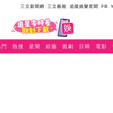
三立新聞網
三立藝能
追蹤娛樂星聞
FB
熱門
熱搜
星聞
綜藝
戲劇
日韓
電影