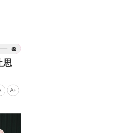
吐思
A
A+