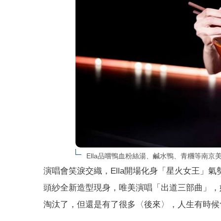
Ella品嚐鴨血粉絲湯、鹹水鴨、青糰等南
演唱會笑淚交織，Ella開場化身「星火女王」氣勢
頭紗全新造型現身，唯美演唱「出道三部曲」，
淘汰了，但還是有了很多〈後來〉，人生有時候