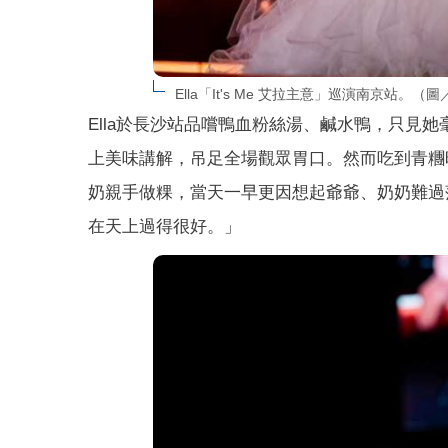
Ella「It's Me 艾拉主意」巡演南京站。
Ella於長沙站品嚐鴨血粉絲湯、鹹水鴨，只見
上美味講解，吊足全場觀眾胃口。然而吃到青糰
奶親手做粿，當天一早更因想起爺爺、奶奶難過
在天上過得很好。」