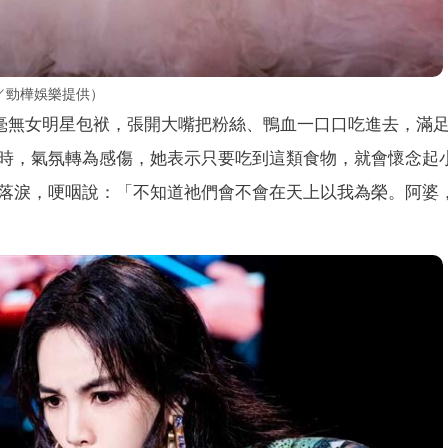
（圖／勁樺娛樂提供）
她毫無女明星包袱，張開大嘴把粉絲、鴨血一口口吃進去，滿
時，氣氛轉為感傷，她表示只要吃到這類食物，就會懷念起
落淚，哽咽說：「不知道祂們會不會在天上以我為榮。阿婆