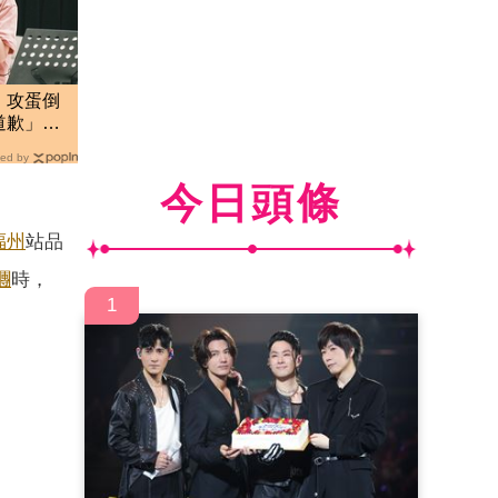
！攻蛋倒
道歉」真
ed by
今日頭條
福州
站品
糰
時，
1