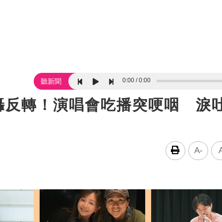
0:00
0:00
聽新聞
挨轟反轉！演唱會吃播突哽咽 淚
A-