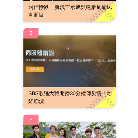
阿信慘跌 親洩言承旭吳建豪周渝民
真面目
2
SBS歌謠大戰開播30分鐘傳災情！粉
絲崩潰
3