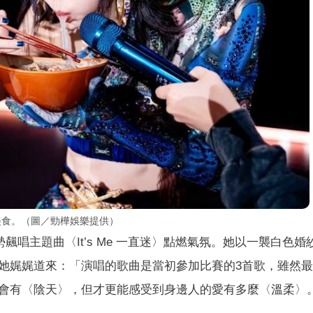
京美食。（圖／勁樺娛樂提供）
飆唱主題曲〈It’s Me 一直迷〉點燃氣氛。她以一襲白色婚
她娓娓道來：「演唱的歌曲是當初參加比賽的3首歌，雖然
會有〈陰天〉，但才更能感受到身邊人的愛有多麼〈溫柔〉