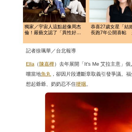
獨家／宇宙人這點超像周杰
恭喜27歲女星「結
倫！嚴藝文認了「異性好
長跑7年公開喜帖 
友」脫口：還不快上？
人身分曝光
記者徐珮華／台北報導
Ella
（
陳嘉樺
）去年展開「It's Me 艾拉主意」
嚐當地
魚丸
，卻因片段遭斷章取義引發爭議。福
想起爺爺、奶奶忍不住
哽咽
。