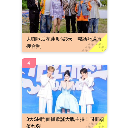
大咖歌后花蓮度假3天 喊話巧遇直
接合照
4
3大SM門面擔歌謠大戰主持！同框顏
值炸裂