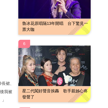
魯冰花原唱隔13年開唱 台下驚見一
票大咖
6
紗長裙、
星二代闖好聲音挨轟 歌手親姊心疼
最後我被
發聲了
。」