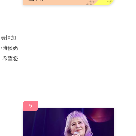
足表情加
小時候奶
，希望您
5