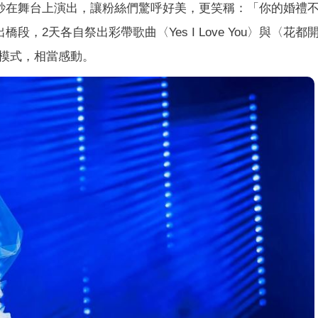
白紗在舞台上演出，讓粉絲們驚呼好美，更笑稱：「你的婚禮
段，2天各自祭出彩帶歌曲〈Yes I Love You〉與〈花都
模式，相當感動。