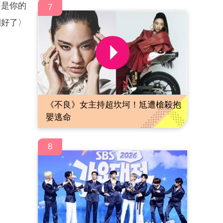
不是你的
7
開好了〉
《不良》女主持超坎坷！尪遭槍殺抱
嬰逃命
8