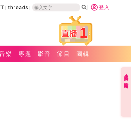
YT
threads
登入
1
音樂
專題
影音
節目
圖輯
直播✦活動