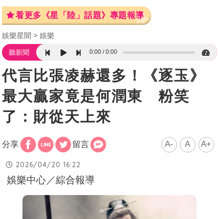
看更多《星「陸」話題》專題報導
娛樂星聞
娛樂
0:00
0:00
聽新聞
代言比張凌赫還多！《逐玉》
最大贏家竟是何潤東 粉笑
了：財從天上來
A-
A
A+
分享
留言
2026/04/20 16:22
娛樂中心／綜合報導