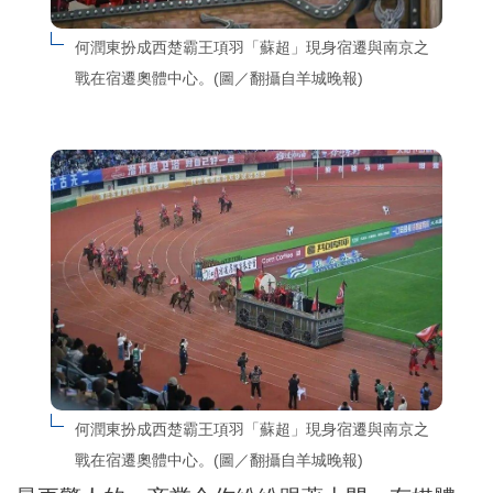
何潤東扮成西楚霸王項羽「蘇超」現身宿遷與南京之
戰在宿遷奧體中心。(圖／翻攝自羊城晚報)
何潤東扮成西楚霸王項羽「蘇超」現身宿遷與南京之
戰在宿遷奧體中心。(圖／翻攝自羊城晚報)