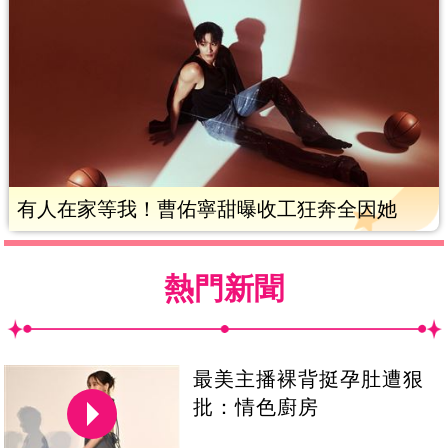
有人在家等我！曹佑寧甜曝收工狂奔全因她
熱門新聞
最美主播裸背挺孕肚遭狠
批：情色廚房