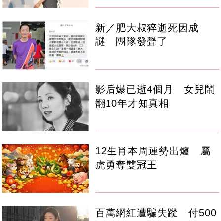
新／肥大叔猝逝死因成
謎 團隊發聲了
影后爆已逝4個月 女兒鬧
翻10年才知真相
12生肖本周運勢出爐 屬
虎勇奪雙冠王
百萬網紅遭騙失蹤 付500