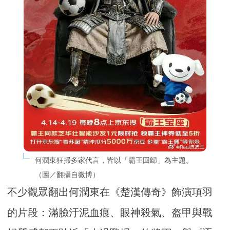
何潤東狂掃多家代言，皆以「霸王回歸」為主題。
（圖／翻攝自微博）
不少觀眾翻出何潤東在《楚漢傳奇》飾演項羽
的片段：滿臉汙泥血痕、眼神殺氣、盔甲與戰