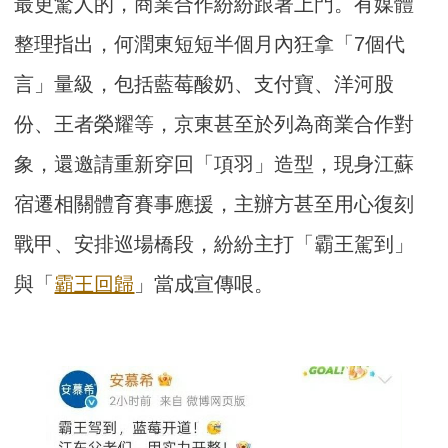
最更驚人的，商業合作紛紛跟著上門。有媒體
整理指出，何潤東短短半個月內狂拿「7個代
言」量級，包括藍莓酸奶、支付寶、洋河股
份、王者榮耀等，京東甚至於列為商業合作對
象，還邀請重新穿回「項羽」造型，現身江蘇
宿遷相關體育賽事應援，主辦方甚至用心復刻
戰甲、安排巡場橋段，紛紛主打「霸王駕到」
與「
霸王回歸
」當成宣傳哏。