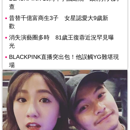
查
昔替千億富商生3子 女星認愛大9歲新
歡
消失演藝圈多時 81歲王復蓉近況罕見曝
光
BLACKPINK直播突出包！他誤觸YG難堪現
場