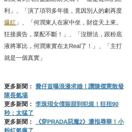
利」、「演了項羽多年後，竟因別人的劇再度
爆紅
」、「何潤東人在家中坐，財從天上來。
狂接廣告，業配不斷！」、「沒辦法，跟粉底
液將軍比，何潤東實在太Real了！」、「主打
就是一個真實」
更多新聞：
費仔首曝浪漫求婚！讚陳傑憲散發
隊長氣場
更多新聞：
李珠珢女僕裝甜到犯規！狂扭90
秒：太猛了
更多新聞：
《穿PRADA惡魔2》遭指辱華！小
粉紅氣瘋了