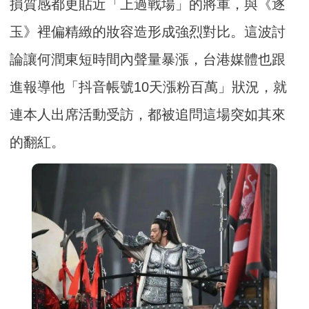
損質感都更貼近「上過戰場」的將軍，與《逐
玉》裡偏精緻的妝容造形成強烈對比。這波討
論讓何潤東短時間內聲量暴漲，台港媒體也跟
進報導他「抖音帳號10天漲粉百萬」狀況，就
連本人出席活動受訪，都被追問這場突如其來
的翻紅。