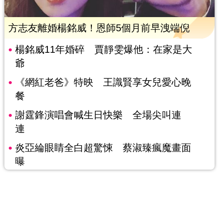
方志友離婚楊銘威！恩師5個月前早洩端倪
楊銘威11年婚碎 賈靜雯爆他：在家是大
爺
《網紅老爸》特映 王識賢享女兒愛心晚
餐
謝霆鋒演唱會喊生日快樂 全場尖叫連
連
炎亞綸眼睛全白超驚悚 蔡淑臻瘋魔畫面
曝