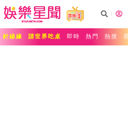
1
針線緣
請世界吃桌
即時
熱門
熱搜