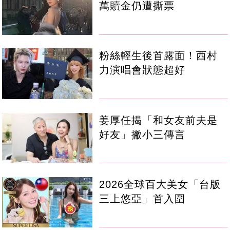
萬贖金仍遭撕票
粉絲輕生後首露面！西村
力演唱會狀態超好
姜厚任揭「和女友前夫是
好友」撇小三傳言
2026全球百大美女「台版
三上悠亞」首入圍