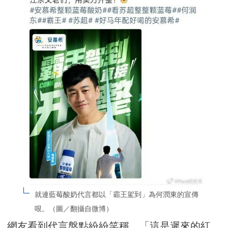
就連藍莓酸奶代言都以「霸王駕到」為何潤東的宣傳
哏。（圖／翻攝自微博）
網友看到代言盤點紛紛笑稱，「這是遲來的紅