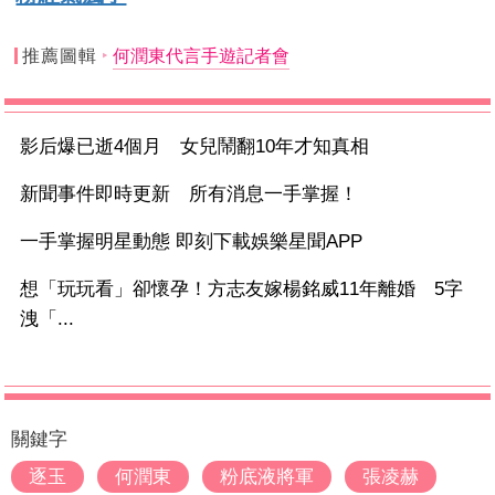
推薦圖輯
何潤東代言手遊記者會
影后爆已逝4個月 女兒鬧翻10年才知真相
新聞事件即時更新 所有消息一手掌握！
一手掌握明星動態 即刻下載娛樂星聞APP
想「玩玩看」卻懷孕！方志友嫁楊銘威11年離婚 5字
洩「...
關鍵字
逐玉
何潤東
粉底液將軍
張凌赫