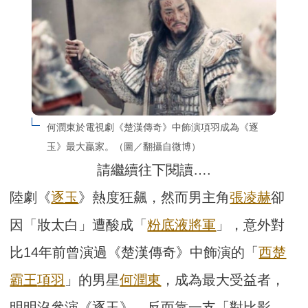
何潤東於電視劇《楚漢傳奇》中飾演項羽成為《逐
玉》最大贏家。（圖／翻攝自微博）
請繼續往下閱讀….
陸劇《
逐玉
》熱度狂飆，然而男主角
張凌赫
卻
因「妝太白」遭酸成「
粉底液將軍
」，意外對
比14年前曾演過《楚漢傳奇》中飾演的「
西楚
霸王
項羽
」的男星
何潤東
，成為最大受益者，
明明沒參演《逐玉》，反而靠一支「對比影