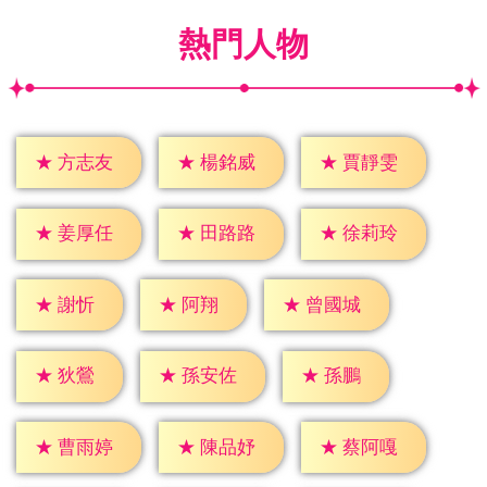
熱門人物
★
方志友
★
楊銘威
★
賈靜雯
★
姜厚任
★
田路路
★
徐莉玲
★
謝忻
★
阿翔
★
曾國城
★
狄鶯
★
孫鵬
★
孫安佐
★
曹雨婷
★
陳品妤
★
蔡阿嘎