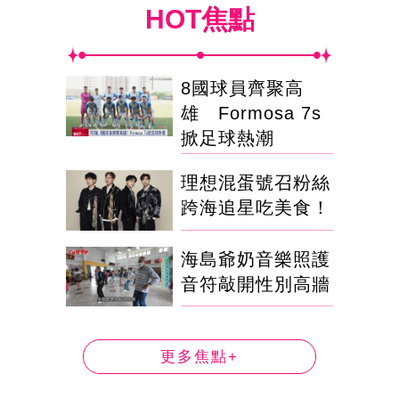
HOT焦點
8國球員齊聚高
雄 Formosa 7s
掀足球熱潮
理想混蛋號召粉絲
跨海追星吃美食！
海島爺奶音樂照護
音符敲開性別高牆
更多焦點+