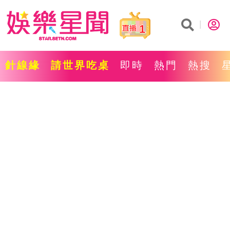
1
針線緣
請世界吃桌
即時
熱門
熱搜