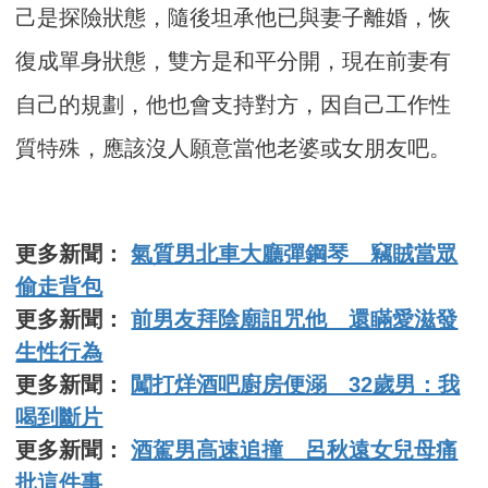
己是探險狀態，隨後坦承他已與妻子離婚，恢
復成單身狀態，雙方是和平分開，現在前妻有
自己的規劃，他也會支持對方，因自己工作性
質特殊，應該沒人願意當他老婆或女朋友吧。
更多新聞：
氣質男北車大廳彈鋼琴 竊賊當眾
偷走背包
更多新聞：
前男友拜陰廟詛咒他 還瞞愛滋發
生性行為
更多新聞：
闖打烊酒吧廚房便溺 32歲男：我
喝到斷片
更多新聞：
酒駕男高速追撞 呂秋遠女兒母痛
批這件事