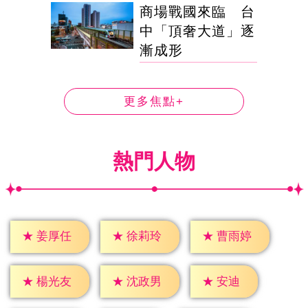
商場戰國來臨 台
中「頂奢大道」逐
漸成形
更多焦點+
熱門人物
★
姜厚任
★
徐莉玲
★
曹雨婷
★
安迪
★
楊光友
★
沈政男