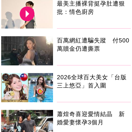
最美主播裸背挺孕肚遭狠
批：情色廚房
百萬網紅遭騙失蹤 付500
萬贖金仍遭撕票
2026全球百大美女「台版
三上悠亞」首入圍
蕭煌奇喜迎愛情結晶 新
婚愛妻懷孕3個月