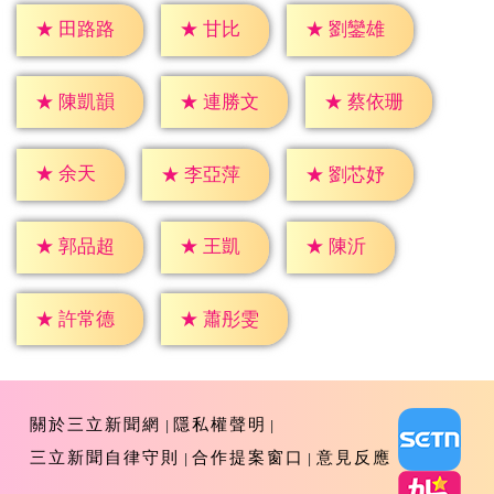
★
甘比
★
田路路
★
劉鑾雄
★
陳凱韻
★
連勝文
★
蔡依珊
★
余天
★
李亞萍
★
劉芯妤
★
王凱
★
陳沂
★
郭品超
★
許常德
★
蕭彤雯
關於三立新聞網
隱私權聲明
三立新聞自律守則
合作提案窗口
意見反應