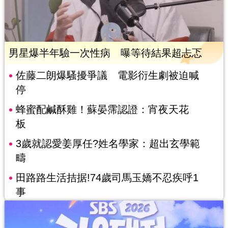
男星爆半年驗一次性病 曝等待結果超忐忑
佐藤二朗爆騷擾爭議 電影衍生劇被迫喊
停
蜂蜜配鹹酥雞！蘇晏霈認證：宵夜天花
板
3歲就認愛姜厚任?姓名學家：超出玄學範
疇
田路路生活拮据!74歲司馬玉嬌不忍疾呼1
事