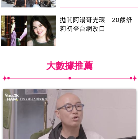
拋開阿湯哥光環 20歲舒
莉初登台網改口
大數據推薦