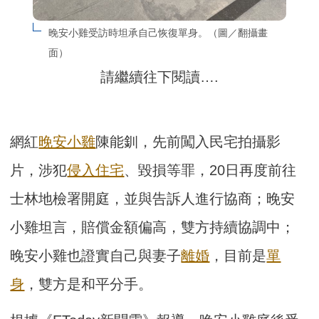
晚安小雞受訪時坦承自己恢復單身。（圖／翻攝畫
面）
請繼續往下閱讀….
網紅
晚安小雞
陳能釧，先前闖入民宅拍攝影
片，涉犯
侵入住宅
、毀損等罪，20日再度前往
士林地檢署開庭，並與告訴人進行協商；晚安
小雞坦言，賠償金額偏高，雙方持續協調中；
晚安小雞也證實自己與妻子
離婚
，目前是
單
身
，雙方是和平分手。