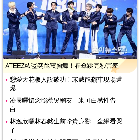
ATEEZ藍毯突跳震胸舞！崔傘跳完秒害羞
戀愛天花板人設破功！宋威龍翻車現場遭
爆
凌晨曬懷念照惹哭網友 米可白感性告
白
林逸欣曬林春銘生前珍貴身影 全網看哭
了