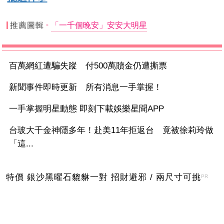
推薦圖輯
「一千個晚安」安安大明星
百萬網紅遭騙失蹤 付500萬贖金仍遭撕票
新聞事件即時更新 所有消息一手掌握！
一手掌握明星動態 即刻下載娛樂星聞APP
台玻大千金神隱多年！赴美11年拒返台 竟被徐莉玲做
「這...
特價 銀沙黑曜石貔貅一對 招財避邪 / 兩尺寸可挑
PR