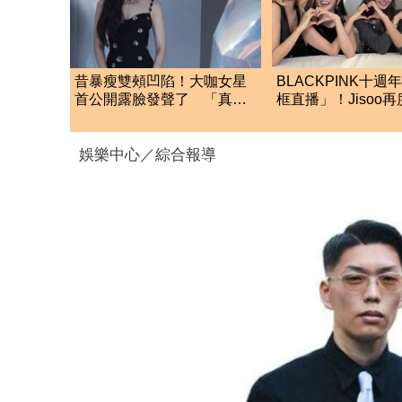
昔暴瘦雙頰凹陷！大咖女星
BLACKPINK十週
首公開露臉發聲了 「真實
框直播」！Jisoo
狀態」曝光
了：溝通出現問題
娛樂中心／綜合報導