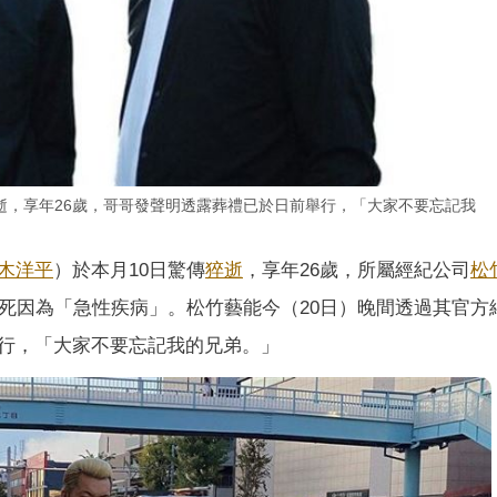
逝，享年26歲，哥哥發聲明透露葬禮已於日前舉行，「大家不要忘記我
木洋平
）於本月10日驚傳
猝逝
，享年26歲，所屬經紀公司
松
，死因為「急性疾病」。松竹藝能今（20日）晚間透過其官方
行，「大家不要忘記我的兄弟。」