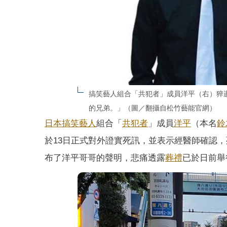
搞笑藝人組合「共犯者」成員洋平（右）猝
的兄弟。」（圖／翻攝自松竹藝能官網）
日本
搞笑藝人
組合「
共犯者
」成員
洋平
（本名
鈴
於13日正式對外證實死訊，並表示經醫師確認
布了洋平哥哥的聲明，悲痛透露
葬禮
已於日前舉