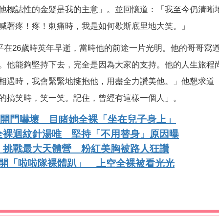
他標誌性的金髮是我的主意」。並回憶道：「我至今仍清晰
喊著疼！疼！刺痛時，我是如何歇斯底里地大笑。」
洋平在26歲時英年早逝，當時他的前途一片光明。他的哥哥寫
。他能夠堅持下去，完全是因為大家的支持。他的人生旅程
相遇時，我會緊緊地擁抱他，用盡全力讚美他。」他懇求道
的搞笑時，笑一笑。記住，曾經有這樣一個人」。
媽媽開門嚇壞 目睹她全裸「坐在兒子身上」
全裸迴紋針湯唯 堅持「不用替身」原因曝
」挑戰最大天體營 粉紅美胸被路人狂讚
點開「啦啦隊裸體趴」 上空全裸被看光光