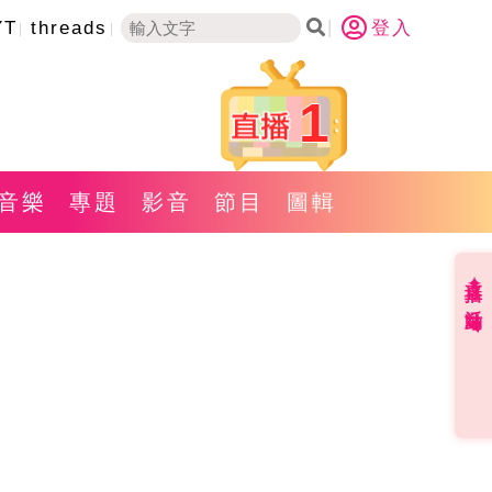
YT
threads
登入
1
音樂
專題
影音
節目
圖輯
直播✦活動