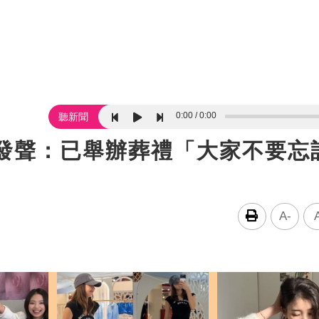
0:00
0:00
聽新聞
痛發聲：已舉辦葬禮「大家不要忘
A-