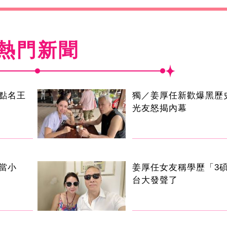
熱門新聞
點名王
獨／姜厚任新歡爆黑歷
光友怒揭內幕
當小
姜厚任女友稱學歷「3碩
台大發聲了