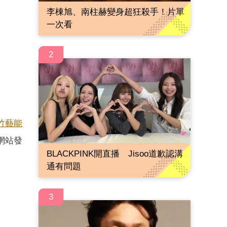
李棟旭、南柱赫變身超狂殺手！片單
一次看
2
竹藝能
網站發
BLACKPINK開直播 Jisoo道歉認溝
通有問題
3