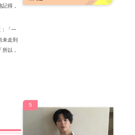
地記得，
道：「一
尚未走到
「所以，
5