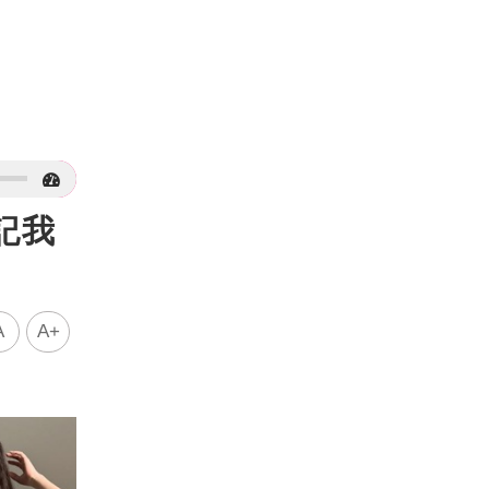
記我
A
A+