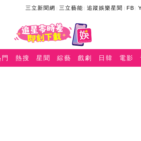
三立新聞網
三立藝能
追蹤娛樂星聞
FB
熱門
熱搜
星聞
綜藝
戲劇
日韓
電影