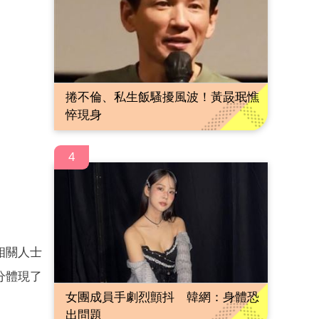
捲不倫、私生飯騷擾風波！黃晸珉憔
悴現身
4
相關人士
分體現了
女團成員手劇烈顫抖 韓網：身體恐
出問題