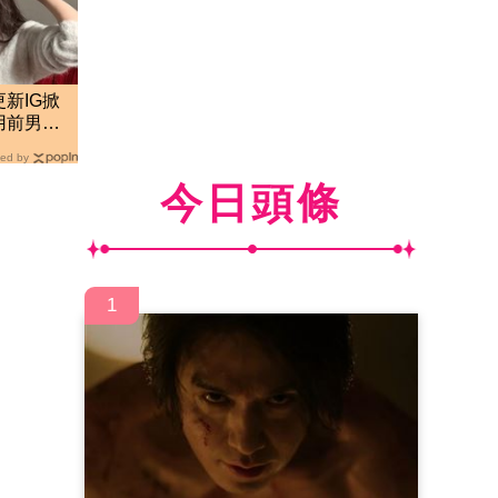
新IG掀
用前男友
ed by
今日頭條
1