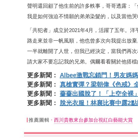
聲明還回顧了他生前的許多軼事，哥哥透露：「
我是如何強迫不情願的弟弟染髮的，以及當他哭
「共犯者」成立於2021年4月，活躍了五年。
路走來並非一帆風順，他也曾多次向我提出放棄
一半就離開了人世，但我已經決定，當我們再次
請大家不要忘記我的兄弟。偶爾看看關於他搭檔
更多新聞：
Albee激戰忘鎖門！男友
更多新聞：
真槍實彈？梁朝偉《色戒》
更多新聞：
薔薔出國脫了！「上空全裸
更多新聞：
脫光衣服！林襄比賽中露2
推薦圖輯
西川貴教來台參加台視紅白藝能大賞