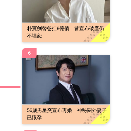
朴寶劍替爸扛8億債 昔宣布破產仍
不埋怨
6
56歲男星突宣布再婚 神秘圈外妻子
已懷孕