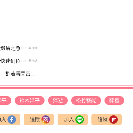
決燃眉之急
PR・易借網
金快速到位
PR・易借網
劉若雪閨密...
洋平
鈴木洋平
猝逝
松竹藝能
葬禮
加入
追蹤
加入
追蹤