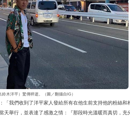
名鈴木洋平）驚傳猝逝。（圖／翻攝自IG）
：「我們收到了洋平家人發給所有在他生前支持他的粉絲和
當天舉行，並表達了感激之情：『那段時光溫暖而真切，充