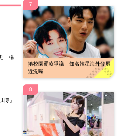
7
史 楊
捲校園霸凌爭議 知名韓星海外發展
近況曝
8
1博」