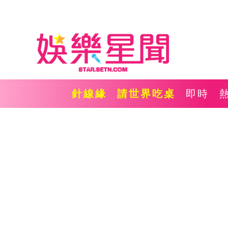
針線緣
請世界吃桌
即時