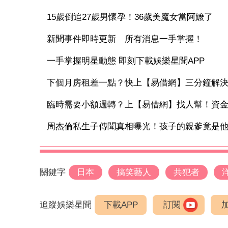
15歲倒追27歲男懷孕！36歲美魔女當阿嬤了
新聞事件即時更新 所有消息一手掌握！
一手掌握明星動態 即刻下載娛樂星聞APP
下個月房租差一點？快上【易借網】三分鐘解
臨時需要小額週轉？上【易借網】找人幫！資
周杰倫私生子傳聞真相曝光！孩子的親爹竟是他 
關鍵字
日本
搞笑藝人
共犯者
追蹤娛樂星聞
下載APP
訂閱