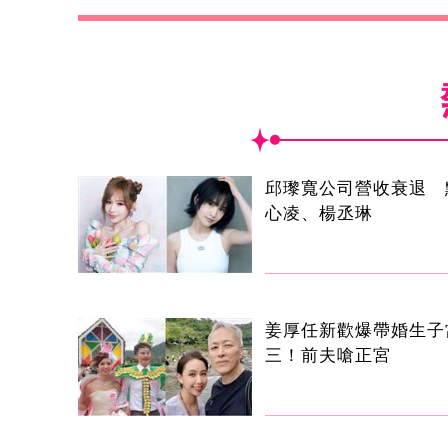
邱瓈寬公司營收衰退 
心凌、楊丞琳
姜厚任新歡爆帶婚生子
三！前夫嗆正宮