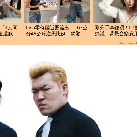
年「4人同
Lisa零修圖近照流出！167公
剛分手李鍾碩！IU更
再度道歉認
分45公斤逆天比例 網驚：
熱議 背景音樂竟
根本薄到快消失
張基河歌曲
Recommend