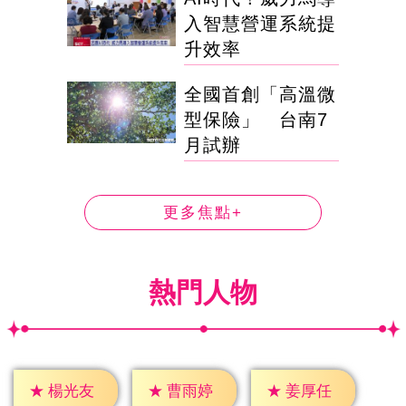
入智慧營運系統提
升效率
全國首創「高溫微
型保險」 台南7
月試辦
更多焦點+
熱門人物
★
楊光友
★
曹雨婷
★
姜厚任