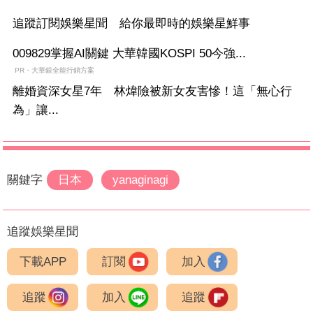
追蹤訂閱娛樂星聞 給你最即時的娛樂星鮮事
009829掌握AI關鍵 大華韓國KOSPI 50今強...
PR・大華銀全能行銷方案
離婚資深女星7年 林煒險被新女友害慘！這「無心行
為」讓...
關鍵字
日本
yanaginagi
追蹤娛樂星聞
下載APP
訂閱
加入
追蹤
加入
追蹤