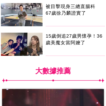
被目擊現身三總直腸科
67歲徐乃麟證實了
15歲倒追27歲男懷孕！36
歲美魔女當阿嬤了
大數據推薦