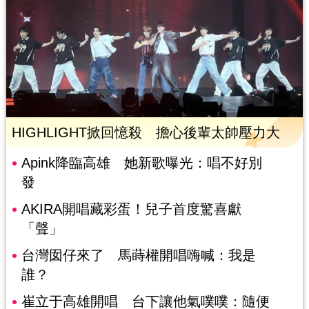
HIGHLIGHT掀回憶殺 擔心後輩太帥壓力大
Apink降臨高雄 她新歌曝光：唱不好別
發
AKIRA開唱藏彩蛋！兒子首度驚喜獻
「聲」
台灣囡仔來了 馬蒔權開唱嗨喊：我是
誰？
崔立于高雄開唱 台下讓他氣噗噗：隨便