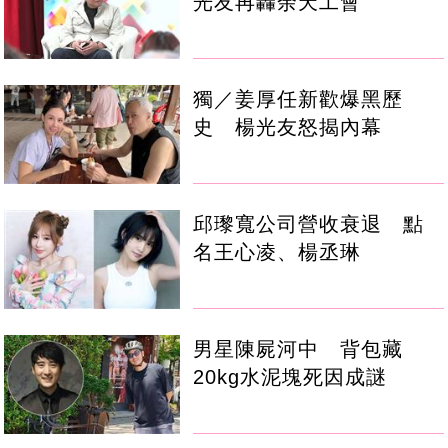
光友再轟余天工會
獨／姜厚任新歡爆黑歷
史 楊光友怒揭內幕
邱瓈寬公司營收衰退 點
名王心凌、楊丞琳
男星陳屍河中 背包藏
20kg水泥塊死因成謎