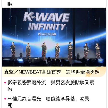
啦
直擊／NEWBEAT高雄首秀 震胸舞全場嗨翻
影帝親密照遭外流 與男密友臉貼臉又索
吻
車佳元錄音曝光 嗆能讓李昇基、泰民
死