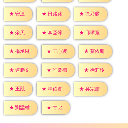
★
安迪
★
田路路
★
徐乃麟
★
余天
★
李亞萍
★
邱瓈寬
★
楊丞琳
★
王心凌
★
蔡依珊
★
連勝文
★
許常德
★
徐莉玲
★
王凱
★
林伯實
★
吳宗憲
★
甘比
★
劉鑾雄