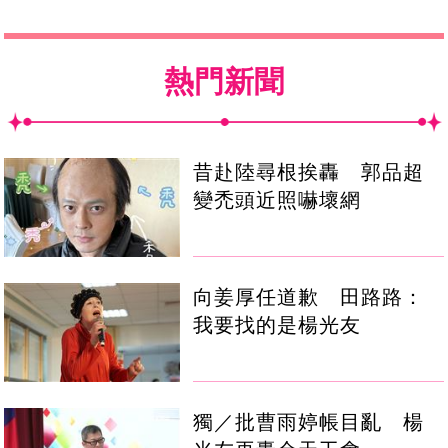
熱門新聞
昔赴陸尋根挨轟 郭品超
變禿頭近照嚇壞網
向姜厚任道歉 田路路：
我要找的是楊光友
獨／批曹雨婷帳目亂 楊