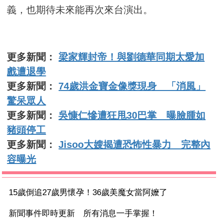
義，也期待未來能再次來台演出。
更多新聞：
梁家輝封帝！與劉德華同期太愛加
戲遭退學
更多新聞：
74歲洪金寶金像獎現身 「消風」
驚呆眾人
更多新聞：
吳慷仁慘遭狂甩30巴掌 曝臉腫如
豬頭停工
更多新聞：
Jisoo大嫂揭遭恐怖性暴力 完整內
容曝光
15歲倒追27歲男懷孕！36歲美魔女當阿嬤了
新聞事件即時更新 所有消息一手掌握！