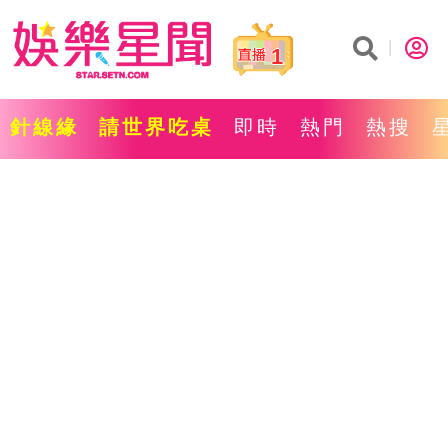
1
針線緣
請世界吃桌
即時
熱門
熱搜