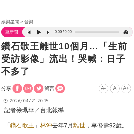
娛樂星聞
音樂
0:00
0:00
聽新聞
鑽石歌王離世10個月…「生前
受訪影像」流出！哭喊：日子
不多了
A-
A
A+
分享
留言
2026/04/21 20:15
記者徐珮華／台北報導
「
鑽石歌王
」
林沖
去年7月
離世
，享耆壽92歲。