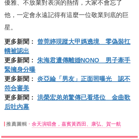
優雅、不放棄對表演的熱情，大家不會忘了
他，一定會永遠記得有這麼一位敬業到底的巨
星。
更多新聞：
曾莞婷現蹤大甲媽遶境 零偽裝扛
轎被認出
更多新聞：
朱海君遭傳離婚NONO 男子牽手
緊擁身分曝
更多新聞：
炎亞綸「男友」正面照曝光 認不
符合審美
更多新聞：
洪榮宏弟弟驚傳已看塔位 金曲歌
后吐內幕
推薦圖輯
余天演唱會，嘉賓黃西田、康弘、賀一航