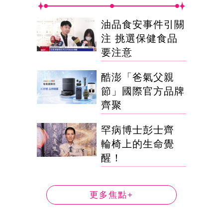
油品食安事件引關
注 挑選保健食品
要注意
酷澎「爸氣父親
節」國際官方品牌
齊聚
罕病博士彭士齊
輪椅上的生命覺
醒！
更多焦點+