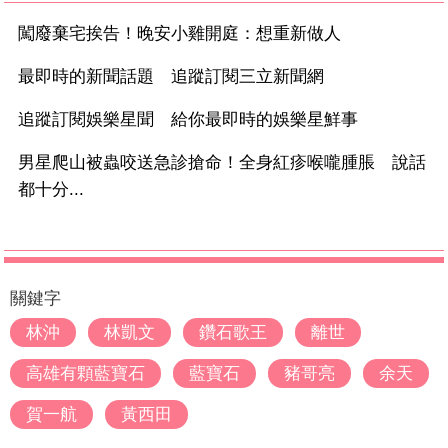
闖廢棄宅挨告！晚安小雞開庭：想重新做人
最即時的新聞話題 追蹤訂閱三立新聞網
追蹤訂閱娛樂星聞 給你最即時的娛樂星鮮事
男星爬山被蟲咬送急診搶命！全身紅疹喉嚨腫脹 說話
都十分...
關鍵字
林沖
林凱文
鑽石歌王
離世
高雄有顆藍寶石
藍寶石
豬哥亮
余天
賀一航
黃西田