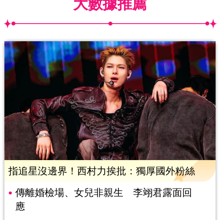
大數據推薦
指追星沒邊界！西村力挨批：獨厚國外粉絲
傳離婚檢場、女兒非親生 李翊君露面回
應