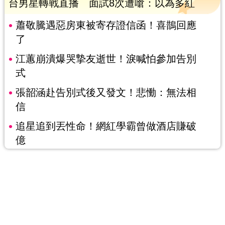
台男星轉戰直播 面試8次遭嗆：以為多紅
蕭敬騰遇惡房東被寄存證信函！喜鵲回應
了
江蕙崩潰爆哭摯友逝世！淚喊怕參加告別
式
張韶涵赴告別式後又發文！悲慟：無法相
信
追星追到丟性命！網紅學霸曾做酒店賺破
億