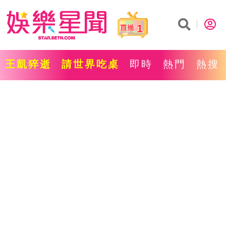
1
王凱猝逝
請世界吃桌
即時
熱門
熱搜