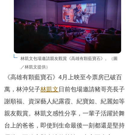
林凱文包場邀請親友觀賞《高雄有顆藍寶石》。（圖
／林凱文提供）
《高雄有顆藍寶石》4月上映至今票房已破百
萬，林沖兒子
林凱文
日前包場邀請豬哥亮長子
謝順福、資深藝人紀露霞、紀寶如、紀麗如等
親友觀賞。林凱文感性分享，一輩子活躍於舞
台上的爸爸，即使到生命最後一刻都還是堅持