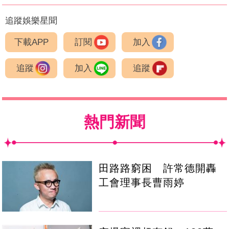
追蹤娛樂星聞
下載APP
訂閱
加入
追蹤
加入
追蹤
熱門新聞
田路路窮困 許常德開轟
工會理事長曹雨婷