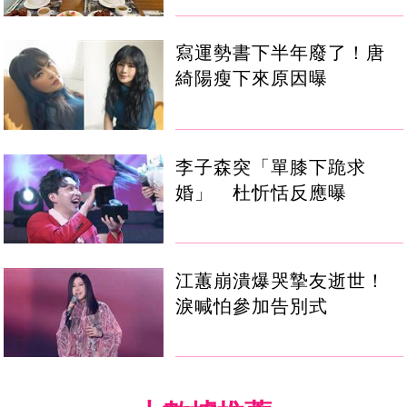
寫運勢書下半年廢了！唐
綺陽瘦下來原因曝
李子森突「單膝下跪求
婚」 杜忻恬反應曝
江蕙崩潰爆哭摯友逝世！
淚喊怕參加告別式