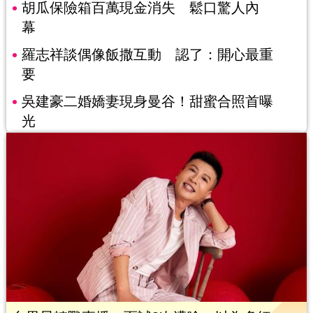
胡瓜保險箱百萬現金消失 鬆口驚人內
幕
羅志祥談偶像飯撒互動 認了：開心最重
要
吳建豪二婚嬌妻現身曼谷！甜蜜合照首曝
光