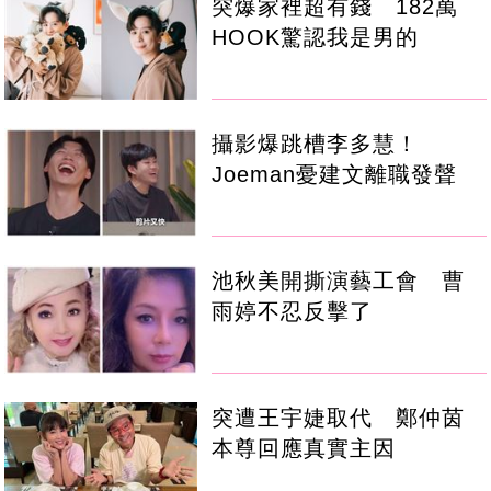
突爆家裡超有錢 182萬
HOOK驚認我是男的
攝影爆跳槽李多慧！
Joeman憂建文離職發聲
池秋美開撕演藝工會 曹
雨婷不忍反擊了
突遭王宇婕取代 鄭仲茵
本尊回應真實主因