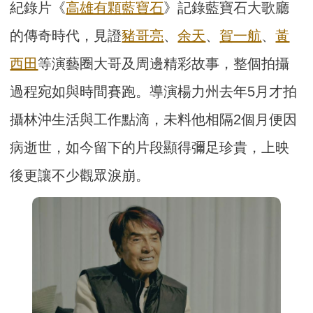
紀錄片《
高雄有顆
藍寶石
》記錄藍寶石大歌廳
的傳奇時代，見證
豬哥亮
、
余天
、
賀一航
、
黃
西田
等演藝圈大哥及周邊精彩故事，整個拍攝
過程宛如與時間賽跑。導演楊力州去年5月才拍
攝林沖生活與工作點滴，未料他相隔2個月便因
病逝世，如今留下的片段顯得彌足珍貴，上映
後更讓不少觀眾淚崩。