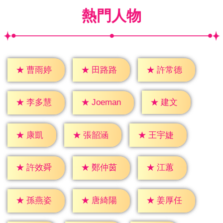
熱門人物
★
曹雨婷
★
田路路
★
許常德
★
建文
★
李多慧
★
Joeman
★
康凱
★
張韶涵
★
王宇婕
★
江蕙
★
許效舜
★
鄭仲茵
★
孫燕姿
★
唐綺陽
★
姜厚任