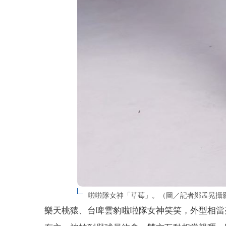
啦啦隊女神「草莓」。（圖／記者鄭孟晃攝
樂天桃猿、台啤雲豹啦啦隊女神笑笑，外型相當