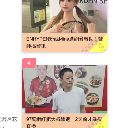
ENHYPEN粉絲Mina遭網暴離世！醫
師揭警訊
4
已經名花
97萬網紅肥大叔驟逝 2天前才暴瘦
直播