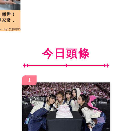
」離世！
遞家常
ed by
今日頭條
1