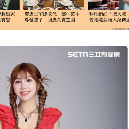
掉趕出家
突遭王宇婕取代！鄭仲茵本
料理網紅「肥大叔
產實登曝
尊發聲了 回應真實主因
曾推黑蒜頭入菜傳
味 97萬粉絲不捨
Recommend