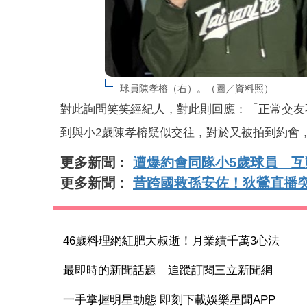
球員陳孝榕（右）。（圖／資料照）
對此詢問笑笑經紀人，對此則回應：「正常交友
到與小2歲陳孝榕疑似交往，對於又被拍到約會
更多新聞：
遭爆約會同隊小5歲球員 互
更多新聞：
昔跨國救孫安佐！狄鶯直播
46歲料理網紅肥大叔逝！月業績千萬3心法
最即時的新聞話題 追蹤訂閱三立新聞網
一手掌握明星動態 即刻下載娛樂星聞APP