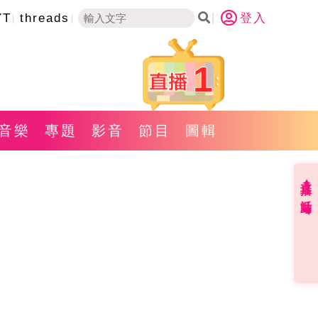
YT
threads
登入
1
音樂
專題
影音
節目
圖輯
直播✦活動