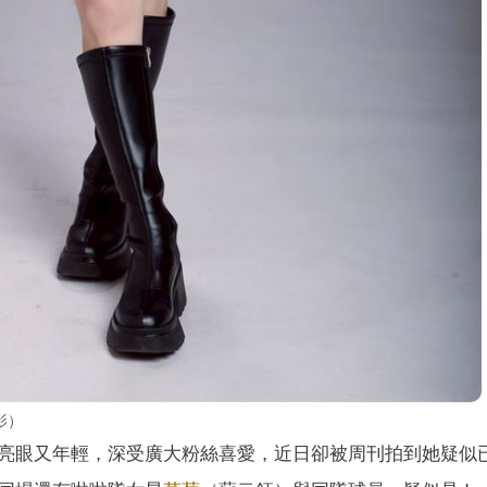
影）
亮眼又年輕，深受廣大粉絲喜愛，近日卻被周刊拍到她疑似