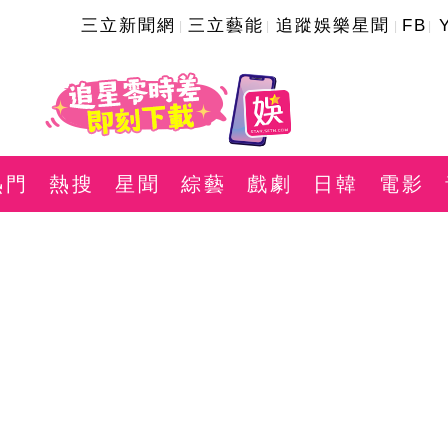
三立新聞網
三立藝能
追蹤娛樂星聞
FB
熱門
熱搜
星聞
綜藝
戲劇
日韓
電影