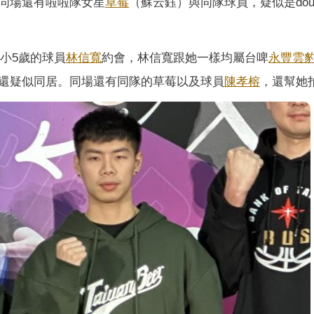
同場還有啦啦隊女星
草莓
（蘇云鈺）與同隊球員，疑似是doub
跟小5歲的球員
林信寬
約會，林信寬跟她一樣均屬台啤
永豐雲
還疑似同居。同場還有同隊的草莓以及球員
陳孝榕
，還幫她