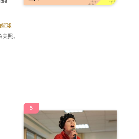
le
豹籃球
拍美照。
5