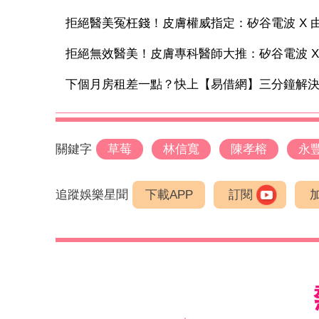
拒絕醫美冤枉錢！皮膚權威指定：矽谷電波 X 由內
拒絕無效醫美！皮膚專科醫師大推：矽谷電波 X 讓
下個月房租差一點？快上【易借網】三分鐘解
關鍵字
草莓
林信寬
陳孝榕
永
追蹤娛樂星聞
下載APP
訂閱