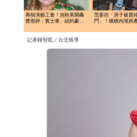
再槓演藝工會！池秋美開轟
范姜控「房子被賣
曹雨婷：賓士車、紐約豪宅
門」！粿粿內湖房
的錢哪裡來？
光 3年僅賺69萬
記者鍾智凱／台北報導