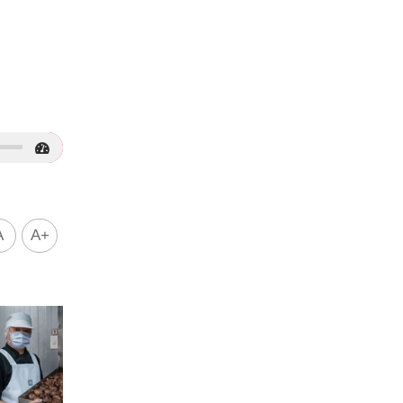
了
A
A+