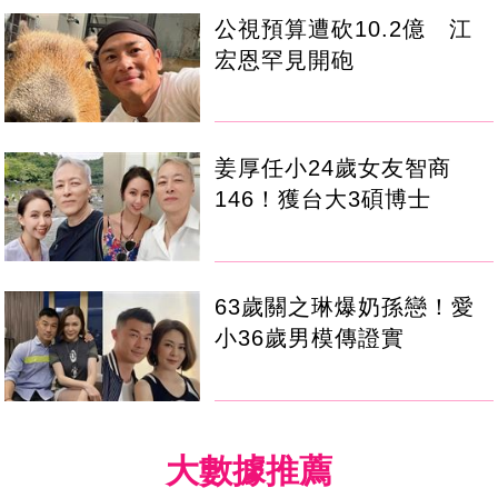
公視預算遭砍10.2億 江
宏恩罕見開砲
姜厚任小24歲女友智商
146！獲台大3碩博士
63歲關之琳爆奶孫戀！愛
小36歲男模傳證實
大數據推薦