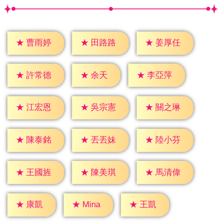
★
曹雨婷
★
田路路
★
姜厚任
★
余天
★
許常德
★
李亞萍
★
江宏恩
★
吳宗憲
★
關之琳
★
陳泰銘
★
丟丟妹
★
陸小芬
★
王國旌
★
陳美琪
★
馬清偉
★
康凱
★
王凱
★
Mina