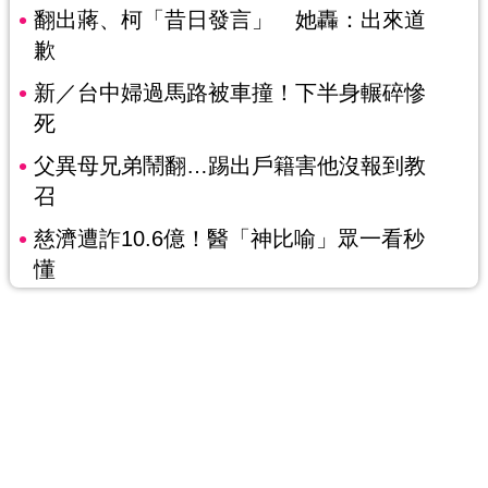
翻出蔣、柯「昔日發言」 她轟：出來道
歉
新／台中婦過馬路被車撞！下半身輾碎慘
死
父異母兄弟鬧翻…踢出戶籍害他沒報到教
召
慈濟遭詐10.6億！醫「神比喻」眾一看秒
懂