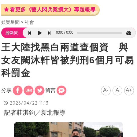
看更多《藝人閃兵案擴大》專題報導
娛樂星聞
社會
0:00
0:00
聽新聞
王大陸找黑白兩道查個資 與
女友闕沐軒皆被判刑6個月可易
科罰金
A-
A
A+
分享
留言
2026/04/22 11:13
記者莊淇鈞／新北報導