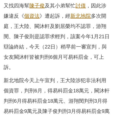
又找四海幫
陳子俊
及其小弟幫忙
討債
，因此涉
嫌違反《
個資法
》遭起訴，經
新北地院
多次開
庭，王大陸、闕沐軒及劉居榮均不認罪，游翔
閔、陳子俊則是認罪求輕判，該案今年1月21日
辯論終結，今天（22日）稍早前一審宣判，與
女友闕沐軒皆被判刑6個月可易科罰金，可上
訴。
新北地院今天上午宣判，王大陸涉犯非法利用
個資罪，判刑6月，得易科罰金18萬元，闕沐軒
判刑6月得易科罰金18萬元、游翔閔判刑3月得
易科罰金9萬元及陳子俊判刑3月得易科罰金9萬