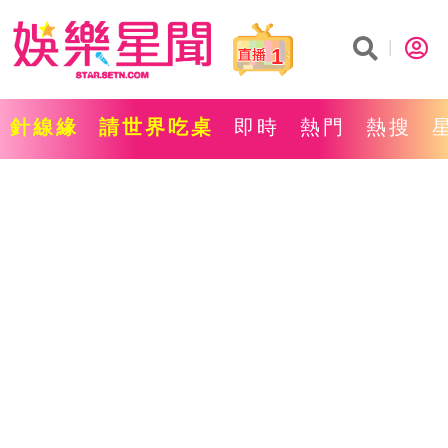
1
針線緣
請世界吃桌
即時
熱門
熱搜