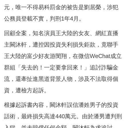
元，唯一不得易科罰金的被告是劉居榮，涉犯
公務員登載不實，判刑1年4月。
回顧全案，知名演員王大陸的女友、網紅直播
主闕沐軒，遭控因投資失利損失鉅款，竟聯手
王大陸的富少好友游閔翔，在微信WeChat成立
群組「失去的！一定要拿回來！」追討詐騙金
流，還牽扯進黑道背景人物，涉及不法取得個
資，遭檢方起訴。
根據起訴書內容，闕沐軒誤信潘姓男子的投資
話術，最終損失高達440萬元。由於潘男遭判刑
入獄，並未賠償任何金額，闕沐軒為求追討，