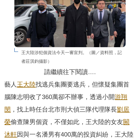
王大陸涉犯個資法今天一審宣判。（圖／資料照，記
者莊淇鈞攝影）
請繼續往下閱讀….
藝人
王大陸
找逃兵集團要逃兵，但懷疑集團首
腦陳志明收了360萬卻不辦事，透過小開
游翔
閔
，找上時任台北市刑大偵三隊代理隊長
劉居
榮
偷查陳男個資，不僅如此，王大陸的女友
闕
沐軒
因與一名潘男有400萬的投資糾紛，王大陸