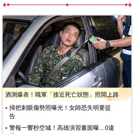
酒測爆表！職軍「接近死亡狀態」照開上路
掃把刺眼傷勢照曝光！女師恐失明要提
告
警報一響秒空城！高雄演習畫面曝…0違