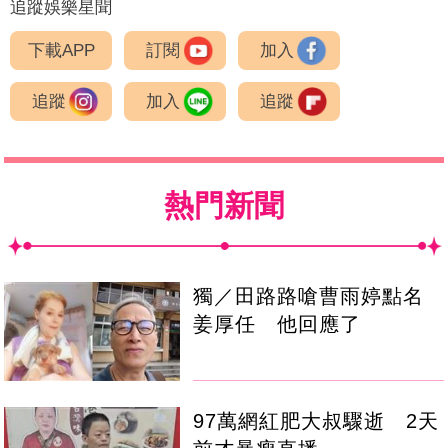
追蹤娛樂星聞
下載APP
訂閱
加入
追蹤
加入
追蹤
熱門新聞
獨／田路路嗆曹雨婷點名
姜厚任 他回應了
97萬網紅肥大叔驟逝 2天