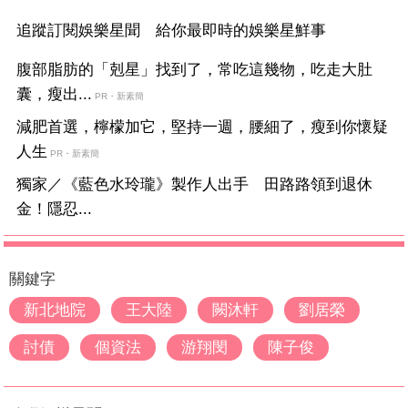
追蹤訂閱娛樂星聞 給你最即時的娛樂星鮮事
腹部脂肪的「剋星」找到了，常吃這幾物，吃走大肚
囊，瘦出...
PR・新素簡
減肥首選，檸檬加它，堅持一週，腰細了，瘦到你懷疑
人生
PR・新素簡
獨家／《藍色水玲瓏》製作人出手 田路路領到退休
金！隱忍...
關鍵字
新北地院
王大陸
闕沐軒
劉居榮
討債
個資法
游翔閔
陳子俊