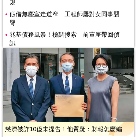
規
假借無塵室走道窄 工程師屢對女同事襲
臀
兆基債務風暴！檢調搜索 前董座帶回偵
訊
慈濟被詐10億未提告！他質疑：財報怎麼編