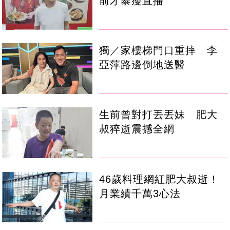
前才暴瘦直播
獨／家樓梯門口重摔 李
亞萍路邊倒地送醫
生前曾對打丟丟妹 肥大
叔猝逝震撼全網
46歲料理網紅肥大叔逝！
月業績千萬3心法