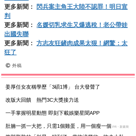
更多新聞：
閃兵案主角王大陸不認罪！明日宣
判
更多新聞：
名媛切乳求生又爆逃稅！老公帶娃
出國失聯
更多新聞：
方志友狂鏟肉成果太狠！網驚：太
狂了
外稿
姜厚任女友稱學歷「3碩1博」 台大發聲了
改版大回饋 熱門3C大獎接力送
一手掌握明星動態 即刻下載娛樂星聞APP
肚腩一抓一大把，只需1個雞蛋，用一個瘦一個
PR・新素簡