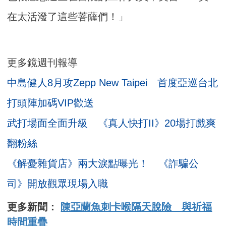
在太活潑了這些菩薩們！」
更多鏡週刊報導
中島健人8月攻Zepp New Taipei 首度亞巡台北
打頭陣加碼VIP歡送
武打場面全面升級 《真人快打II》20場打戲爽
翻粉絲
《解憂雜貨店》兩大淚點曝光！ 《詐騙公
司》開放觀眾現場入職
更多新聞：
陳亞蘭魚刺卡喉隔天脫險 與祈福
時間重疊