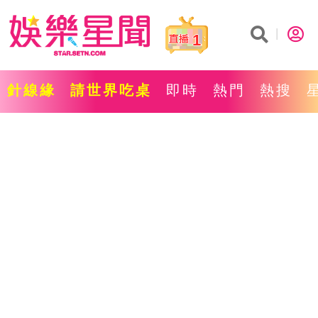
1
針線緣
請世界吃桌
即時
熱門
熱搜