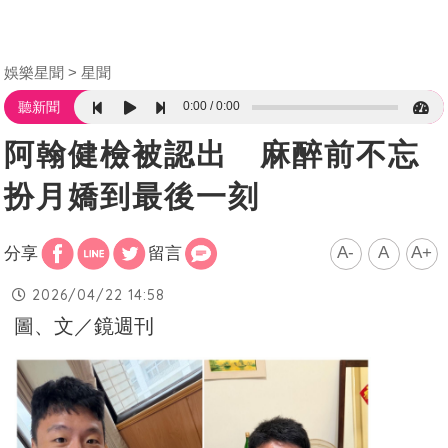
娛樂星聞
星聞
0:00
0:00
聽新聞
阿翰健檢被認出 麻醉前不忘
扮月嬌到最後一刻
A-
A
A+
分享
留言
2026/04/22 14:58
圖、文／鏡週刊