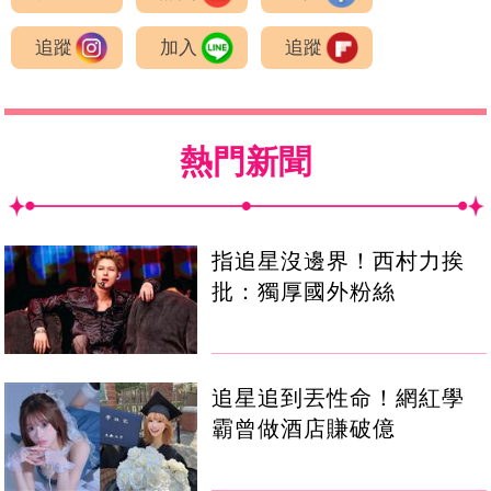
追蹤
加入
追蹤
熱門新聞
指追星沒邊界！西村力挨
批：獨厚國外粉絲
追星追到丟性命！網紅學
霸曾做酒店賺破億