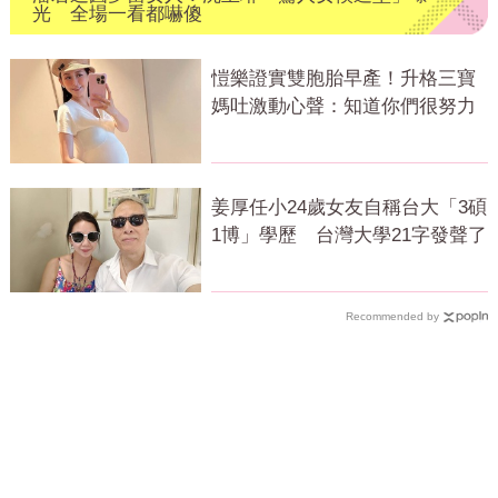
光 全場一看都嚇傻
愷樂證實雙胞胎早產！升格三寶
媽吐激動心聲：知道你們很努力
姜厚任小24歲女友自稱台大「3碩
1博」學歷 台灣大學21字發聲了
Recommended by