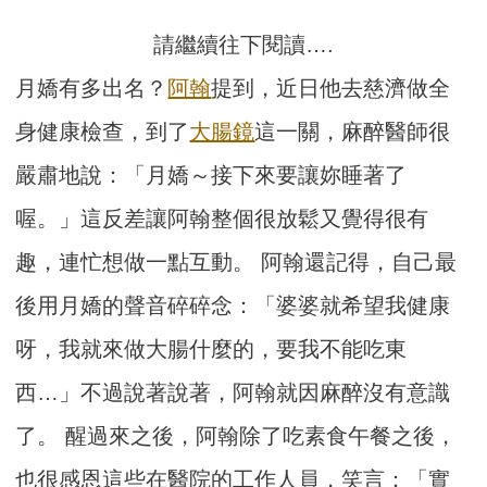
請繼續往下閱讀….
月嬌有多出名？
阿翰
提到，近日他去慈濟做全
身健康檢查，到了
大腸鏡
這一關，麻醉醫師很
嚴肅地說：「月嬌～接下來要讓妳睡著了
喔。」這反差讓阿翰整個很放鬆又覺得很有
趣，連忙想做一點互動。 阿翰還記得，自己最
後用月嬌的聲音碎碎念：「婆婆就希望我健康
呀，我就來做大腸什麼的，要我不能吃東
西…」不過說著說著，阿翰就因麻醉沒有意識
了。 醒過來之後，阿翰除了吃素食午餐之後，
也很感恩這些在醫院的工作人員，笑言：「實