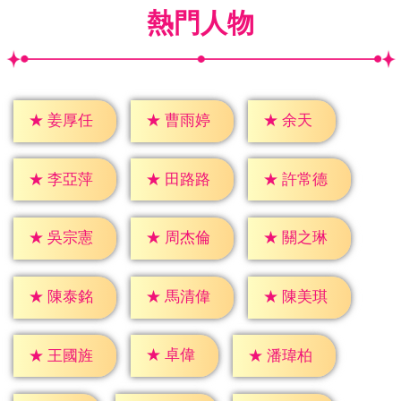
熱門人物
★
余天
★
姜厚任
★
曹雨婷
★
李亞萍
★
田路路
★
許常德
★
吳宗憲
★
周杰倫
★
關之琳
★
陳泰銘
★
馬清偉
★
陳美琪
★
卓偉
★
王國旌
★
潘瑋柏