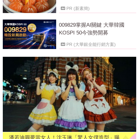
PR (新素簡)
009829掌握AI關鍵 大華韓國
KOSPI 50今強勢開募
PR (大華銀全能行銷方案)
潘若迪圓夢當女人！沈玉琳「驚人女僕造型」曝