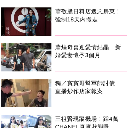
蕭敬騰日料店遇惡房東！
強制18天內搬走
蕭煌奇喜迎愛情結晶 新
婚愛妻懷孕3個月
獨／賓賓哥幫軍師討債
直播炒作店家報案
王祖賢現蹤機場！踩4萬
CHANEL真實狀態曝