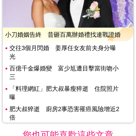
小刀婚姻告終 昔砸百萬辦婚禮找連戰證婚
交往3個月閃婚 姜厚任女友前夫身分曝
光
百億千金爆婚變 富少尪遭目擊當街吻小
三
「料理網紅」肥大叔暴瘦猝逝 住院照片
曝
肥大叔猝逝 廚房2事恐害罹癌風險增近2
倍
您也可能喜歡這些文章