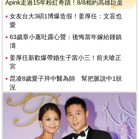
Apink走過15年粉紅奇蹟！8/8相約高雄巨蛋
女友台大3碩1博爆造假！姜厚任：文盲也
愛
63歲章小蕙吐露心聲：後悔當年嫁給鍾鎮
濤
姜厚任新歡爆帶婚生子當小三！前夫嗆正
宮
昆凌8歲愛子拜中醫為師 幫把脈說中1狀
況