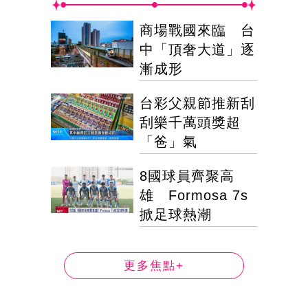
商場戰國來臨 台
中「頂奢大道」逐
漸成形
台彩父親節推新刮
刮樂千萬頭獎超
「爸」氣
8國球員齊聚高
雄 Formosa 7s
掀足球熱潮
更多焦點+