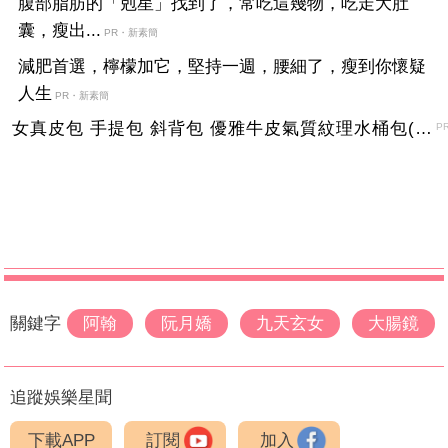
腹部脂肪的「剋星」找到了，常吃這幾物，吃走大肚
囊，瘦出...
PR・新素簡
減肥首選，檸檬加它，堅持一週，腰細了，瘦到你懷疑
人生
PR・新素簡
女真皮包 手提包 斜背包 優雅牛皮氣質紋理水桶包(2色)【XBO7950112】＊艾美時尚(現+預)
P
關鍵字
阿翰
阮月嬌
九天玄女
大腸鏡
追蹤娛樂星聞
下載APP
訂閱
加入