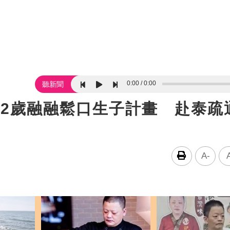
0:00
0:00
聽新聞
32歲融融鬆口生子計畫 赴泰疏
A-