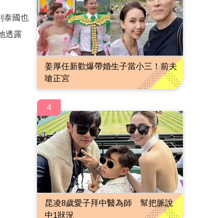
到泰國也
她透露
姜厚任新歡爆帶婚生子當小三！前夫
嗆正宮
4
昆凌8歲愛子拜中醫為師 幫把脈說
中1狀況