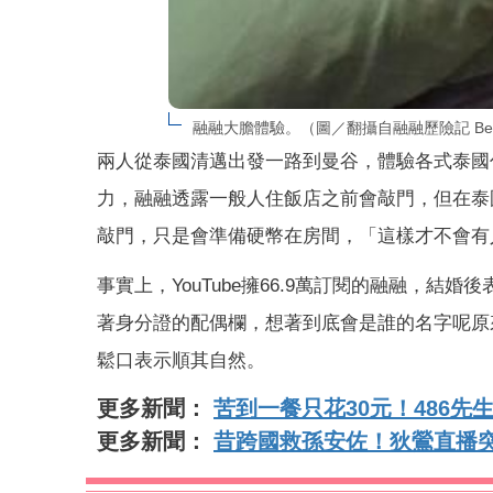
融融大膽體驗。（圖／翻攝自融融歷險記 Ben’s 
兩人從泰國清邁出發一路到曼谷，體驗各式泰國
力，融融透露一般人住飯店之前會敲門，但在泰
敲門，只是會準備硬幣在房間，「這樣才不會有
事實上，YouTube擁66.9萬訂閱的融融，
著身分證的配偶欄，想著到底會是誰的名字呢原
鬆口表示順其自然。
更多新聞：
苦到一餐只花30元！486
更多新聞：
昔跨國救孫安佐！狄鶯直播