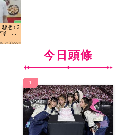
」驟逝！2
面曝 網
ed by
今日頭條
1