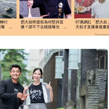
實轉行
肥大叔猝逝前為何堅持直
97萬網紅「肥大叔
況曝 網
播？撐不下去模樣曝光 網
天前才直播暴瘦畫
悲曝這原因才變粉絲
淚崩：一路好走
Recommend