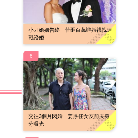
小刀婚姻告終 昔砸百萬辦婚禮找連
戰證婚
6
交往3個月閃婚 姜厚任女友前夫身
分曝光