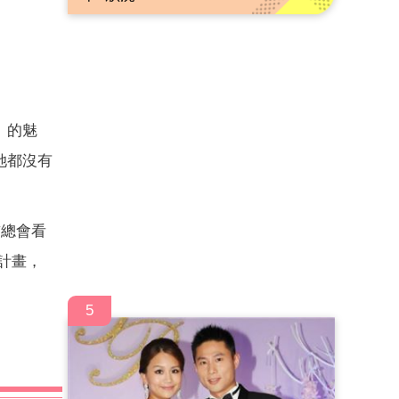
」的魅
她都沒有
前總會看
計畫，
5