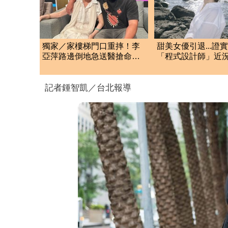
獨家／家樓梯門口重摔！李
甜美女優引退...證
亞萍路邊倒地急送醫搶命
「程式設計師」近
「最新傷況」曝
驚：無碼變寫碼
記者鍾智凱／台北報導