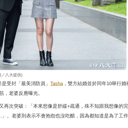
圖／八大提供)
婆是受封「最美消防員」
Tasha
，雙方結婚並於同年10舉行婚
筋，老婆反應曝光。
又再次突破：「本來想像是舒緩+疏通，殊不知跟我想像的
..」。老婆則表示不會抱怨也沒吃醋，因為都知道是為了工