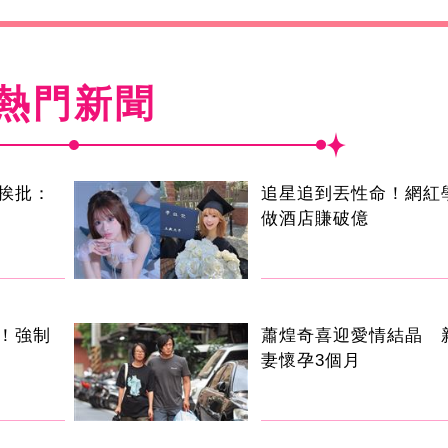
熱門新聞
挨批：
追星追到丟性命！網紅
做酒店賺破億
！強制
蕭煌奇喜迎愛情結晶 
妻懷孕3個月