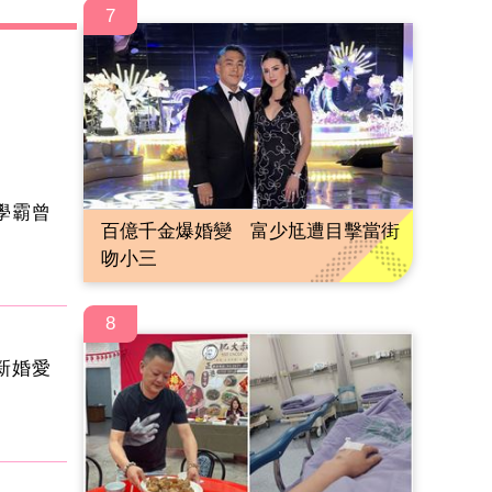
7
學霸曾
百億千金爆婚變 富少尪遭目擊當街
吻小三
8
新婚愛