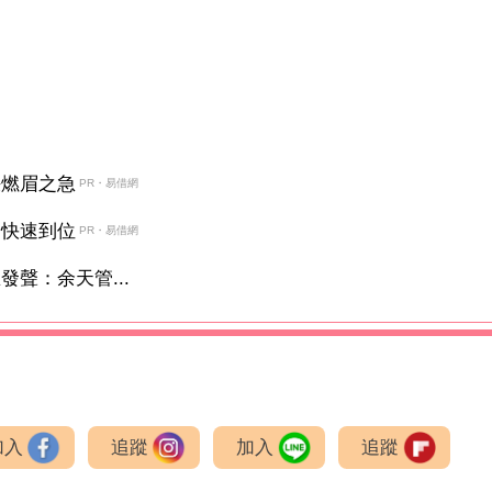
決燃眉之急
PR・易借網
金快速到位
PR・易借網
聲：余天管...
加入
追蹤
加入
追蹤