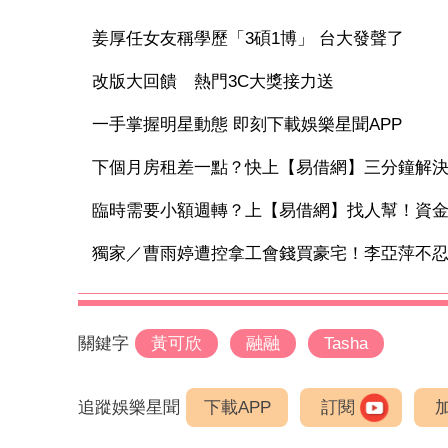
姜厚任女友稱學歷「3碩1博」 台大發聲了
改版大回饋 熱門3C大獎接力送
一手掌握明星動態 即刻下載娛樂星聞APP
下個月房租差一點？快上【易借網】三分鐘解
臨時需要小額週轉？上【易借網】找人幫！資
獨家／曹雨婷遭控拿工會錢買豪宅！李亞萍不忍發
關鍵字
黃可欣
融融
Tasha
追蹤娛樂星聞
下載APP
訂閱