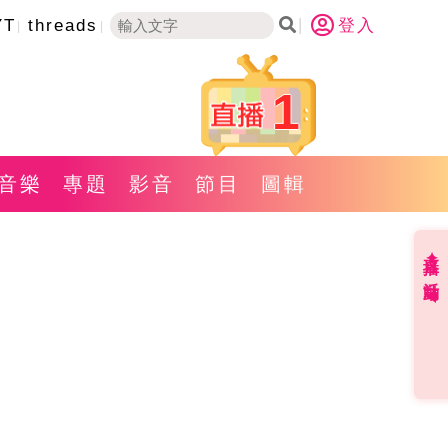
YT
threads
登入
1
音樂
專題
影音
節目
圖輯
直播✦活動