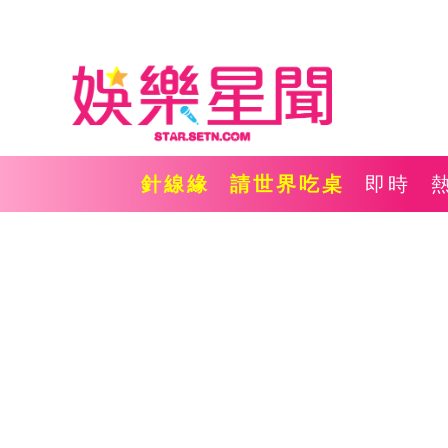
針線緣
請世界吃桌
即時