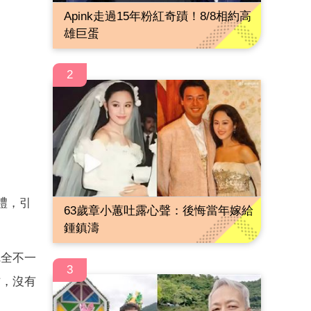
Apink走過15年粉紅奇蹟！8/8相約高
雄巨蛋
2
禮，引
63歲章小蕙吐露心聲：後悔當年嫁給
鍾鎮濤
完全不一
3
作，沒有