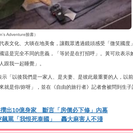
Adventure臉書）
代表文化、大啖在地美食，讓觀眾透過鏡頭感受「微笑國度
國這是完全不同的意義，「等於是在打招呼」。黃可欣表示
人跟我一起睡覺」。
結婚後表示「以後我們是一家人、是夫妻、是彼此最重要的人，以
來就是你/妳呀」，並在《自由的旅行者》記者會被問到生子
先生攢出10億身家 斷言「房價必下修」內幕
突飆罵「我恨死泰國」 轟大麻害人不淺