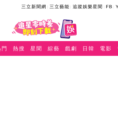
三立新聞網
三立藝能
追蹤娛樂星聞
FB
熱門
熱搜
星聞
綜藝
戲劇
日韓
電影