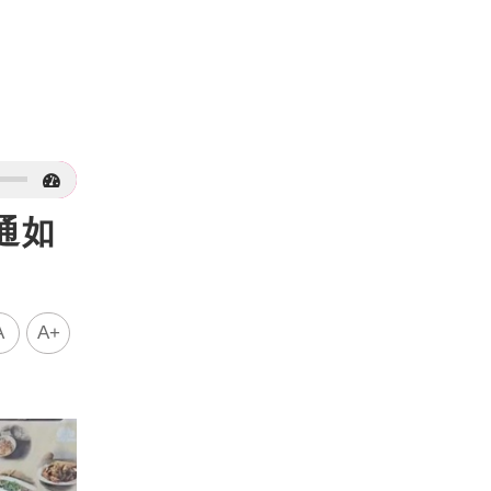
通如
A
A+