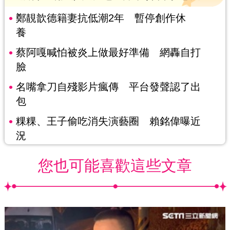
鄭靚歆德籍妻抗低潮2年 暫停創作休
養
蔡阿嘎喊怕被炎上做最好準備 網轟自打
臉
名嘴拿刀自殘影片瘋傳 平台發聲認了出
包
粿粿、王子偷吃消失演藝圈 賴銘偉曝近
況
您也可能喜歡這些文章