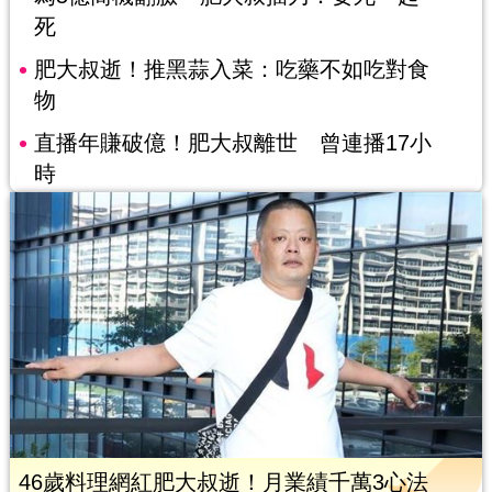
死
肥大叔逝！推黑蒜入菜：吃藥不如吃對食
物
直播年賺破億！肥大叔離世 曾連播17小
時
46歲料理網紅肥大叔逝！月業績千萬3心法