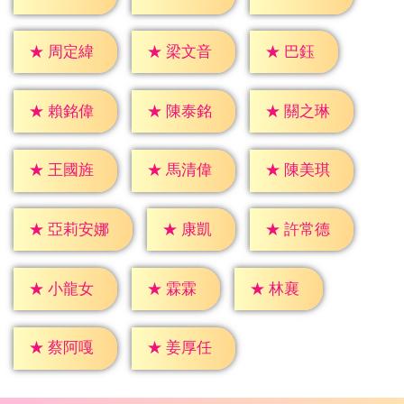
★
巴鈺
★
周定緯
★
梁文音
★
賴銘偉
★
陳泰銘
★
關之琳
★
王國旌
★
馬清偉
★
陳美琪
★
康凱
★
許常德
★
亞莉安娜
★
霖霖
★
林襄
★
小龍女
★
蔡阿嘎
★
姜厚任