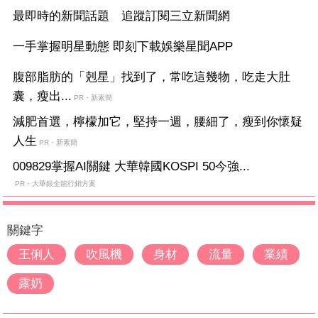
最即時的新聞話題 追蹤訂閱三立新聞網
一手掌握明星動態 即刻下載娛樂星聞APP
腹部脂肪的「剋星」找到了，常吃這幾物，吃走大肚
囊，瘦出...
PR・新素簡
減肥首選，檸檬加它，堅持一週，腰細了，瘦到你懷疑
人生
PR・新素簡
009829掌握AI關鍵 大華韓國KOSPI 50今強...
PR・大華銀全能行銷方案
關鍵字
王俐人
吹風機
身材
流量
業績
露奶