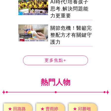
AI時代!培養孩子
思考.解決問題能
力更重要
關節危機！醫籲完
整配方才有關鍵守
護力
更多焦點+
熱門人物
★
田路路
★
曹雨婷
★
邱勝翊