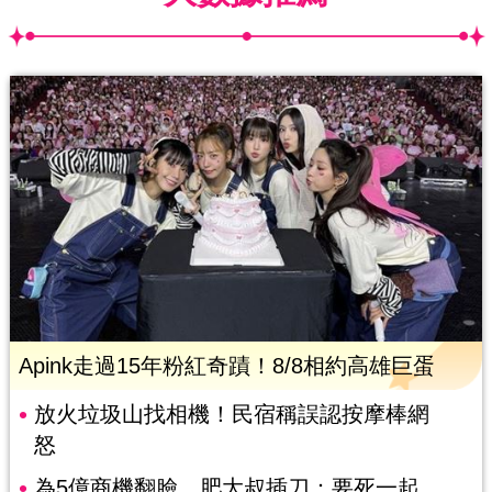
Apink走過15年粉紅奇蹟！8/8相約高雄巨蛋
放火垃圾山找相機！民宿稱誤認按摩棒網
怒
為5億商機翻臉 肥大叔插刀：要死一起