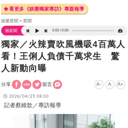
看更多《娛樂獨家專訪》專題報導
娛樂星聞
星聞
0:00
0:00
聽新聞
獨家／火辣賣吹風機吸4百萬人
看！王俐人負債千萬求生 驚
人新動向曝
A-
A
A+
分享
留言
2026/04/23 08:00
記者蔡維歆／專訪報導