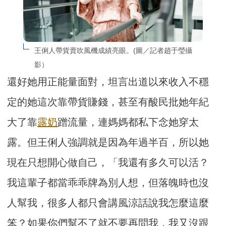
王俐人帶貨賣吹風機成績亮眼。(圖／記者趙于瑩攝
影）
還好她用正能量面對，坦言出道以來收入不穩
定的她這次靠帶貨賺錢，甚至有酸民批她年紀
大了靠
露奶
蹭流量，連媽媽都私下念她穿太
露。但王俐人強調就是因為年過半百，所以她
現在只想開心做自己，「我還有多久可以活？
我這輩子都當乖乖牌為別人想，但落魄時也沒
人幫我，很多人都只會講風涼話說我怎麼這麼
笨？如果你們幫不了就不要再問我，我又沒跟