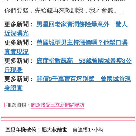
你們要錢，先給錢再來教訓我，我才會聽。」
更多新聞：
男星回老家賣潤餅險爆意外 驚人
近況曝光
更多新聞：
曾國城型男主持漲價嗎？他鬆口曝
真實現況
更多新聞：
癌症指數飆高 58歲曾國城暴瘦8公
斤現身
更多新聞：
開價9千萬賣百坪別墅 曾國城首現
身證實
推薦圖輯
鮪魚接受三立新聞網專訪
直播年賺破億！肥大叔離世 曾連播17小時