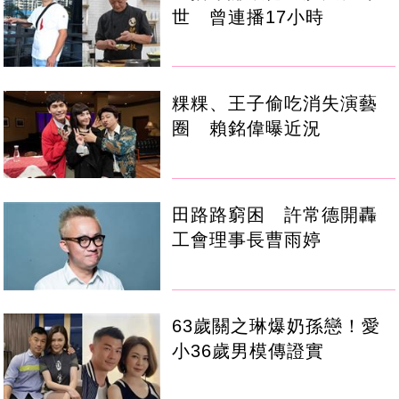
世 曾連播17小時
粿粿、王子偷吃消失演藝
圈 賴銘偉曝近況
田路路窮困 許常德開轟
工會理事長曹雨婷
63歲關之琳爆奶孫戀！愛
小36歲男模傳證實