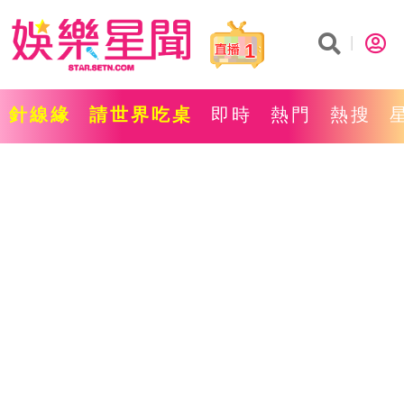
1
針線緣
請世界吃桌
即時
熱門
熱搜