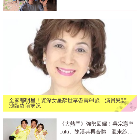
全家都明星！資深女星辭世享耆壽94歲 演員兒悲
洩臨終前病況
《大熱門》強勢回歸！吳宗憲率
Lulu、陳漢典再合體 週末綜藝
大戰開打