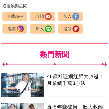
追蹤娛樂星聞
下載APP
訂閱
加入
追蹤
加入
追蹤
熱門新聞
46歲料理網紅肥大叔逝！
月業績千萬3心法
直播年賺破億！肥大叔離