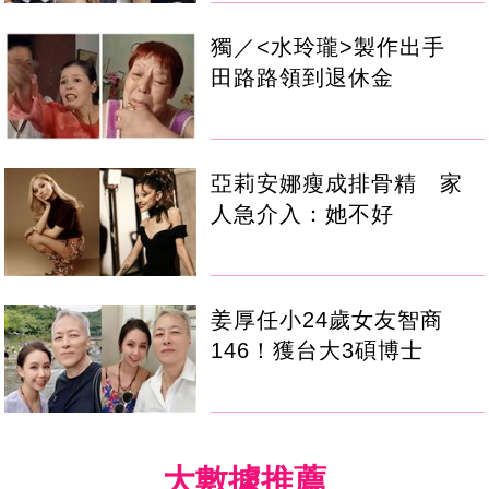
獨／<水玲瓏>製作出手
田路路領到退休金
亞莉安娜瘦成排骨精 家
人急介入：她不好
姜厚任小24歲女友智商
146！獲台大3碩博士
大數據推薦