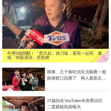
年撈5億鬧翻！「肥大叔」插刀嗆：要死一起死 車
禍「肉眼酒測」惹怒網
粿粿、王子偷吃消失演藝圈！賴
銘偉鬆口回應了 兩人最新近況
曝光
27歲知名YouTuber命喪喬治亞
二度屍檢死因曝光