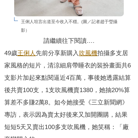
王俐人坦言出道至今收入不穩。(圖／記者趙于瑩攝
影）
請繼續往下閱讀….
49歲
王俐人
先前分享新購入
吹風機
拍攝多支居
家風格的短片，清涼細肩帶睡衣的裝扮畫面共6
支影片加起來點閱逼近4百萬，事後她透露結算
後共賣100支，1支吹風機賣1380，她抽20%算
算差不多賺2萬8。如今她接受《三立新聞網》
專訪，表示因為賣太好後來又加開團購，結果
短短5天又賣出100多支吹風機，她笑稱：「廠