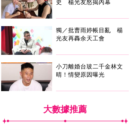
史 楊光友怒揭內幕
獨／批曹雨婷帳目亂 楊
光友再轟余天工會
小刀離婚台玻二千金林文
晴！情變原因曝光
大數據推薦