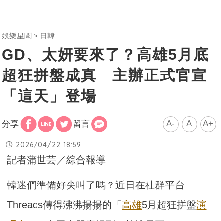
娛樂星聞
日韓
GD、太妍要來了？高雄5月底
超狂拼盤成真 主辦正式官宣
「這天」登場
A-
A
A+
分享
留言
2026/04/22 18:59
記者蒲世芸／綜合報導
韓迷們準備好尖叫了嗎？近日在社群平台
Threads傳得沸沸揚揚的「
高雄
5月超狂拼盤
演