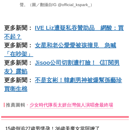
聲。（圖／翻攝自IG @official_kspark_）
更多新聞：
IVE Liz遭疑私吞贊助品 網酸：買
不起？
更多新聞：
女星和老公愛愛被孩撞見 急喊
「在吵架」
更多新聞：
Jisoo公司切割遭打臉！《訂閱男
友》露餡
更多新聞：
不是玄彬！韓劇男神被爆幫孫藝珍
買衛生棉
推薦圖輯
少女時代隊長太妍台灣個人演唱會最終場
15歲倒追27歲男懷孕！36歲美魔女當阿嬤了