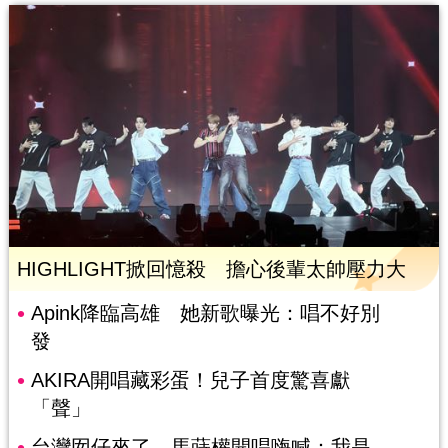
HIGHLIGHT掀回憶殺 擔心後輩太帥壓力大
Apink降臨高雄 她新歌曝光：唱不好別
發
AKIRA開唱藏彩蛋！兒子首度驚喜獻
「聲」
台灣囡仔來了 馬蒔權開唱嗨喊：我是