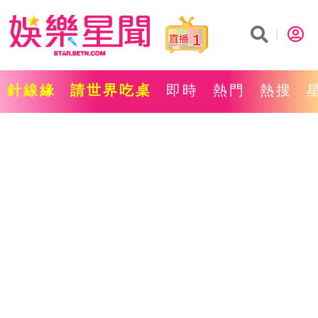
1
針線緣
請世界吃桌
即時
熱門
熱搜