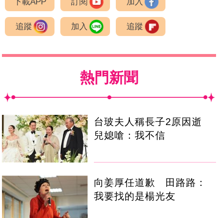
下載APP
訂閱
加入
追蹤
加入
追蹤
熱門新聞
台玻夫人稱長子2原因逝
兒媳嗆：我不信
向姜厚任道歉 田路路：
我要找的是楊光友