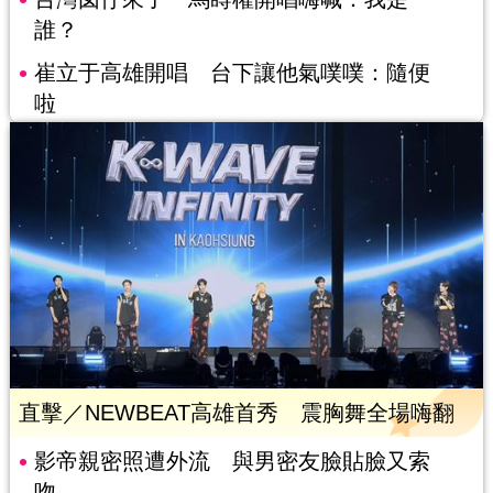
誰？
崔立于高雄開唱 台下讓他氣噗噗：隨便
啦
直擊／NEWBEAT高雄首秀 震胸舞全場嗨翻
影帝親密照遭外流 與男密友臉貼臉又索
吻