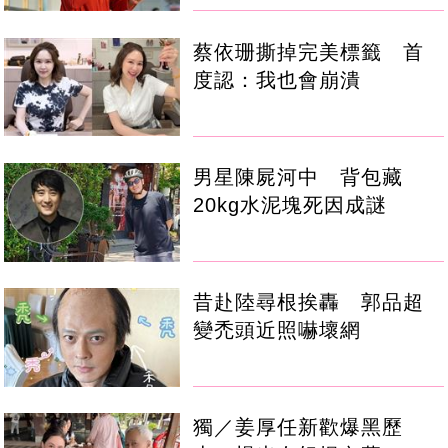
蔡依珊撕掉完美標籤 首
度認：我也會崩潰
男星陳屍河中 背包藏
20kg水泥塊死因成謎
昔赴陸尋根挨轟 郭品超
變禿頭近照嚇壞網
獨／姜厚任新歡爆黑歷