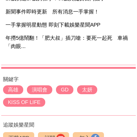
新聞事件即時更新 所有消息一手掌握！
一手掌握明星動態 即刻下載娛樂星聞APP
年撈5億鬧翻！「肥大叔」插刀嗆：要死一起死 車禍
「肉眼...
關鍵字
高雄
演唱會
GD
太妍
KISS OF LIFE
追蹤娛樂星聞