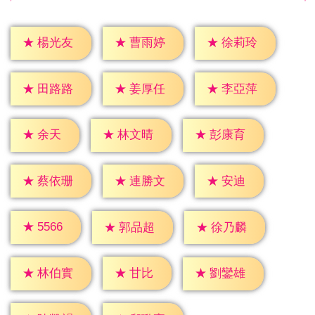
★
楊光友
★
曹雨婷
★
徐莉玲
★
田路路
★
姜厚任
★
李亞萍
★
余天
★
林文晴
★
彭康育
★
安迪
★
蔡依珊
★
連勝文
★
5566
★
郭品超
★
徐乃麟
★
甘比
★
林伯實
★
劉鑾雄