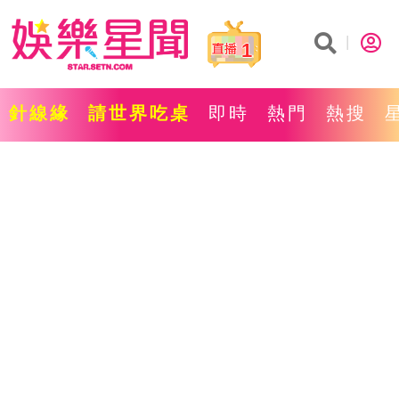
1
針線緣
請世界吃桌
即時
熱門
熱搜