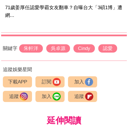
71歲姜厚任認愛學霸女友翻車？自曝台大「3碩1博」遭
網...
關鍵字
朱軒洋
吳卓源
Cindy
認愛
追蹤娛樂星聞
下載APP
訂閱
加入
追蹤
加入
追蹤
延伸閱讀