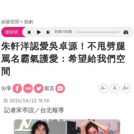
娛樂星聞
戲劇
0:00
0:00
聽新聞
朱軒洋認愛吳卓源！不甩劈腿
罵名霸氣護愛：希望給我們空
間
A-
A
A+
分享
留言
2026/04/22 18:59
記者宋亭誼／台北報導