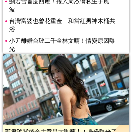
劉若雪首度回應！捲入周杰倫私生子風
波
台灣富婆也曾花重金 和當紅男神木桶共
浴
小刀離婚台玻二千金林文晴！情變原因曝
光
郭書瑤背後金主竟是大咖藝人！身份曝光了