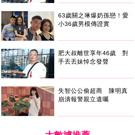
63歲關之琳爆奶孫戀！愛
小36歲男模傳證實
肥大叔離世享年46歲 對
手丟丟妹悼念發聲
失智公公偷超商 陳明真
崩潰報警親立遺囑