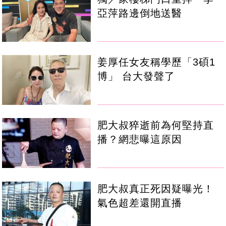
亞萍路邊倒地送醫
姜厚任女友稱學歷「3碩1
博」 台大發聲了
肥大叔猝逝前為何堅持直
播？網悲曝這原因
肥大叔真正死因疑曝光！
氣色超差還開直播