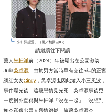
朱軒洋認愛。（圖／翻攝自IG）
請繼續往下閱讀….
藝人
朱軒洋
前（2024）年被爆出在公園激吻
Julia
吳卓源
，由於男方當時早有交往5年的正宮
網紅女友
Cindy
，吳卓源也因此捲入小三風波，
事件曝光後，這段戀情見光死，吳卓源事後更
一度對外宣稱與朱軒洋「沒在一起」，沒想到
如今卻傳出兩人舊情復燃，隨著吳卓源今