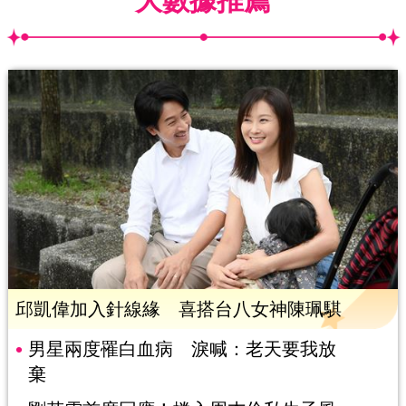
大數據推薦
邱凱偉加入針線緣 喜搭台八女神陳珮騏
男星兩度罹白血病 淚喊：老天要我放
棄