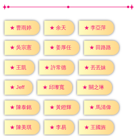
★
余天
★
曹雨婷
★
李亞萍
★
吳宗憲
★
姜厚任
★
田路路
★
王凱
★
許常德
★
丟丟妹
★
Jeff
★
邱瓈寬
★
關之琳
★
陳泰銘
★
黃鐙輝
★
馬清偉
★
李易
★
陳美琪
★
王國旌