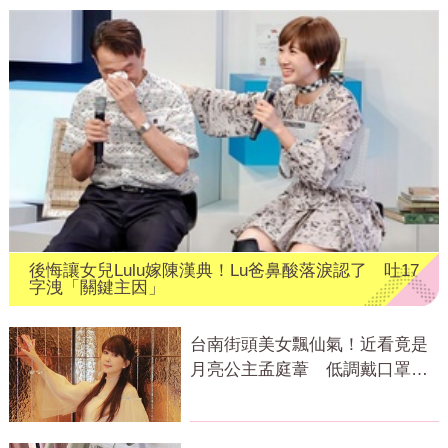
後悔讓女兒Lulu嫁陳漢典！Lu爸鼻酸落淚認了 吐17
字洩「關鍵主因」
台南街頭美女飄仙氣！近看竟是
月亮公主孟庭葦 低調戴口罩逛
街遠離城市