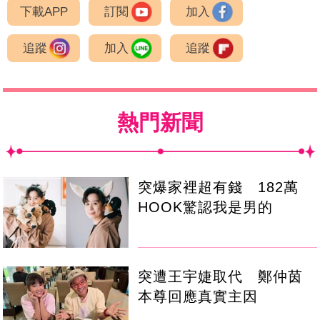
下載APP
訂閱
加入
追蹤
加入
追蹤
熱門新聞
突爆家裡超有錢 182萬
HOOK驚認我是男的
突遭王宇婕取代 鄭仲茵
本尊回應真實主因