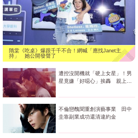
隋棠《吃桌》爆跟千千不合！網喊「應找Janet主
持」 她公開發聲了
遭控沒開機就「硬上女星」！男
星竟嫌「好噁心」挨轟 親上火
線道歉了
不倫戀醜聞重創演藝事業 田中
圭靠副業成功還清違約金