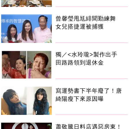
曾馨瑩甩尪緋聞勤練舞
女兒搭捷運被捕獲
獨／<水玲瓏>製作出手
田路路領到退休金
寫運勢書下半年廢了！唐
綺陽瘦下來原因曝
蕭敬騰日料店遇惡房東！