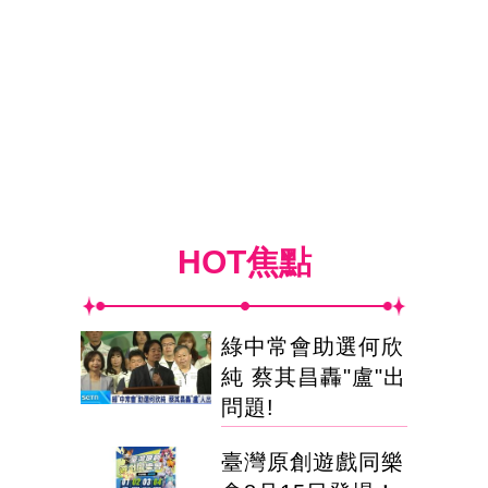
HOT焦點
綠中常會助選何欣
純 蔡其昌轟"盧"出
問題!
臺灣原創遊戲同樂