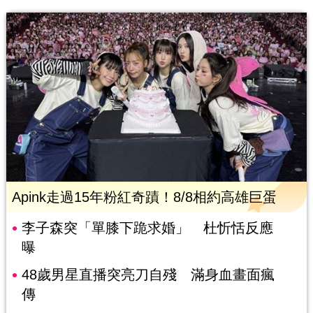
Apink走過15年粉紅奇蹟！8/8相約高雄巨蛋
李子森突「單膝下跪求婚」 杜忻恬反應
曝
48歲男星直播突亮刀自殘 滿身血畫面瘋
傳