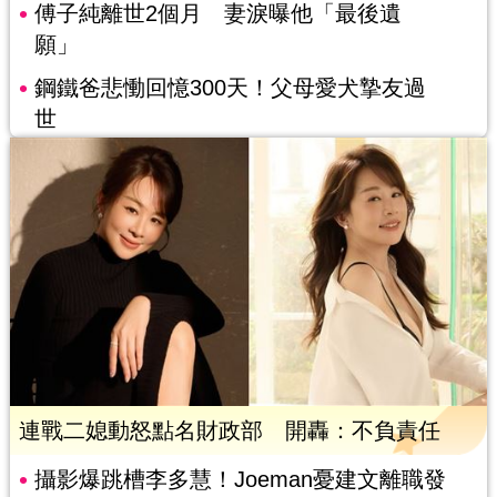
傅子純離世2個月 妻淚曝他「最後遺
願」
鋼鐵爸悲慟回憶300天！父母愛犬摯友過
世
連戰二媳動怒點名財政部 開轟：不負責任
攝影爆跳槽李多慧！Joeman憂建文離職發