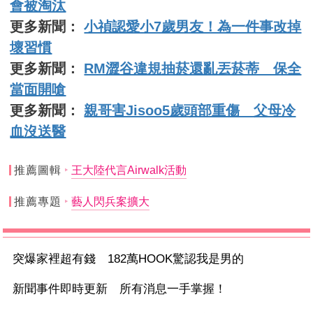
會被淘汰
更多新聞：
小禎認愛小7歲男友！為一件事改掉
壞習慣
更多新聞：
RM澀谷違規抽菸還亂丟菸蒂 保全
當面開嗆
更多新聞：
親哥害Jisoo5歲頭部重傷 父母冷
血沒送醫
推薦圖輯
王大陸代言Airwalk活動
推薦專題
藝人閃兵案擴大
突爆家裡超有錢 182萬HOOK驚認我是男的
新聞事件即時更新 所有消息一手掌握！