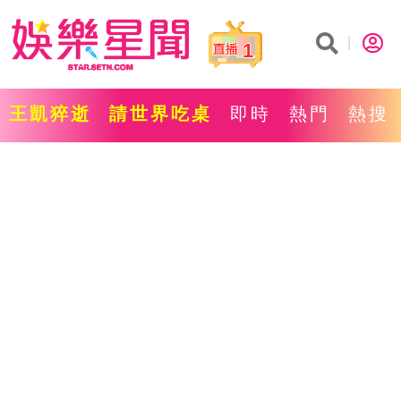
1
王凱猝逝
請世界吃桌
即時
熱門
熱搜