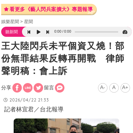
看更多《藝人閃兵案擴大》專題報導
娛樂星聞
星聞
0:00
0:00
聽新聞
王大陸閃兵未平個資又燒！部
份無罪結果反轉再開戰 律師
聲明稿：會上訴
A-
A
A+
分享
留言
2026/04/22 21:33
記者林宜君／台北報導