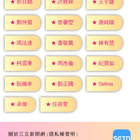
★
郭台銘
★
許效舜
★
王宇婕
★
鄭仲茵
★
曾馨瑩
★
唐綺陽
★
瑪法達
★
蕭敬騰
★
林有慧
★
柯震東
★
周杰倫
★
紀寶如
★
Selina
★
阮橋本
★
顏正國
★
卓偉
★
任容萱
關於三立新聞網
隱私權聲明