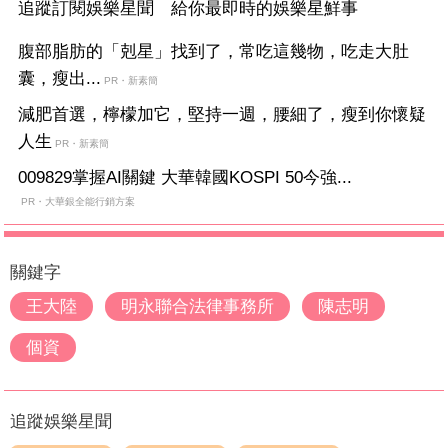
追蹤訂閱娛樂星聞 給你最即時的娛樂星鮮事
腹部脂肪的「剋星」找到了，常吃這幾物，吃走大肚
囊，瘦出...
PR・新素簡
減肥首選，檸檬加它，堅持一週，腰細了，瘦到你懷疑
人生
PR・新素簡
009829掌握AI關鍵 大華韓國KOSPI 50今強...
PR・大華銀全能行銷方案
關鍵字
王大陸
明永聯合法律事務所
陳志明
個資
追蹤娛樂星聞