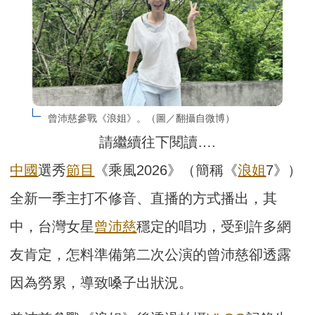
曾沛慈參戰《浪姐》。（圖／翻攝自微博）
請繼續往下閱讀….
中國
選秀
節目
《乘風2026》（簡稱《
浪姐
7》）
全新一季主打不修音、直播的方式播出，其
中，台灣女星
曾沛慈
穩定的唱功，受到許多網
友肯定，怎料準備第二次公演的曾沛慈卻透露
因為勞累，導致嗓子出狀況。