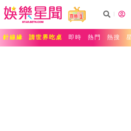
1
針線緣
請世界吃桌
即時
熱門
熱搜