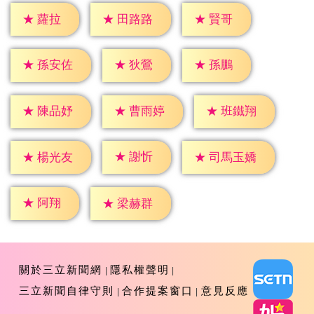
★
蘿拉
★
賢哥
★
田路路
★
狄鶯
★
孫鵬
★
孫安佐
★
陳品妤
★
曹雨婷
★
班鐵翔
★
謝忻
★
楊光友
★
司馬玉嬌
★
阿翔
★
梁赫群
關於三立新聞網
隱私權聲明
三立新聞自律守則
合作提案窗口
意見反應