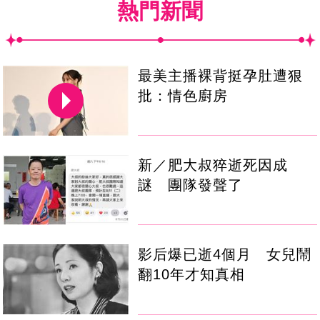
熱門新聞
最美主播裸背挺孕肚遭狠
批：情色廚房
新／肥大叔猝逝死因成
謎 團隊發聲了
影后爆已逝4個月 女兒鬧
翻10年才知真相