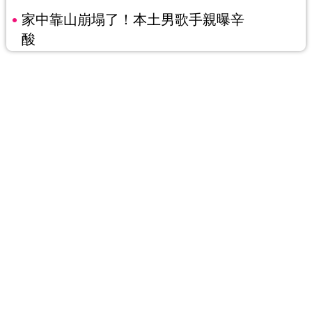
家中靠山崩塌了！本土男歌手親曝辛
酸