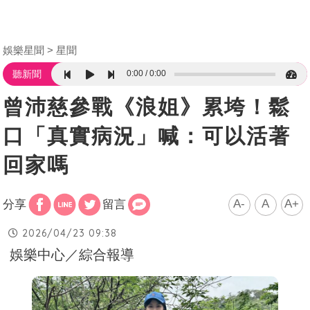
娛樂星聞
星聞
0:00
0:00
聽新聞
曾沛慈參戰《浪姐》累垮！鬆
口「真實病況」喊：可以活著
回家嗎
A-
A
A+
分享
留言
2026/04/23 09:38
娛樂中心／綜合報導