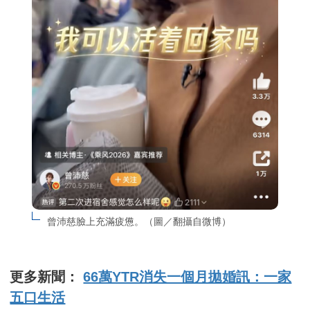
曾沛慈臉上充滿疲憊。（圖／翻攝自微博）
更多新聞：
66萬YTR消失一個月拋婚訊：一家
五口生活