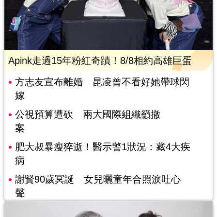
Apink走過15年粉紅奇蹟！8/8相約高雄巨蛋
方志友宣布離婚 昆凌曾不看好她帶球閃
嫁
公視預算遭砍 兩大國際組織籲撤
案
肥大叔暴瘦猝逝！醫示警1狀況：藏4大疾
病
謝賢90歲冥誕 女兒曬童年合照淚吐心
聲