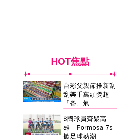
HOT焦點
台彩父親節推新刮
刮樂千萬頭獎超
「爸」氣
8國球員齊聚高
雄 Formosa 7s
掀足球熱潮