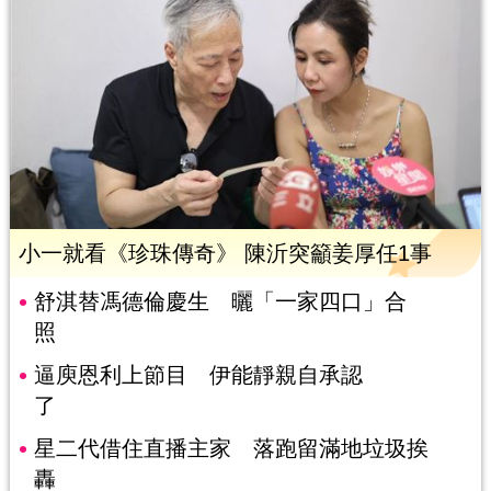
小一就看《珍珠傳奇》 陳沂突籲姜厚任1事
舒淇替馮德倫慶生 曬「一家四口」合
照
逼庾恩利上節目 伊能靜親自承認
了
星二代借住直播主家 落跑留滿地垃圾挨
轟