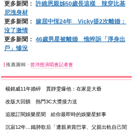
更多新聞：
許維恩親姊50歲長這樣 辣穿比基
尼洩身材
更多新聞：
嫁屈中恆24年 Vicky提2次離婚：
沒了激情
更多新聞：
46歲男星被離婚 憔悴訴「淨身出
戶」慘況
推薦圖輯
曾沛慈演唱會記者會
楊銘威11年婚碎 賈靜雯爆他：在家是大爺
改版大回饋 熱門3C大獎接力送
追蹤訂閱娛樂星聞 給你最即時的娛樂星鮮事
沉寂12年…鐵肺歌后「遭親弟賞巴掌、父親出軌自己閨