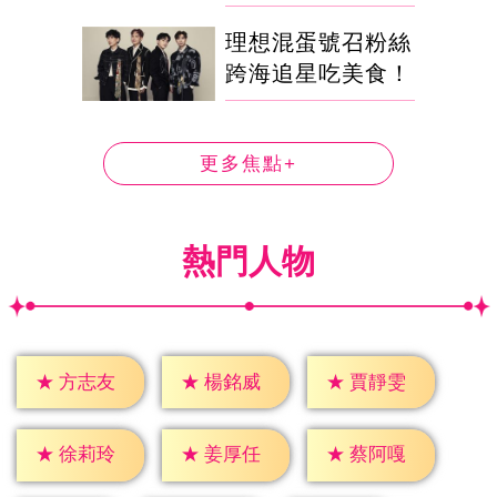
理想混蛋號召粉絲
跨海追星吃美食！
更多焦點+
熱門人物
★
方志友
★
楊銘威
★
賈靜雯
★
徐莉玲
★
姜厚任
★
蔡阿嘎