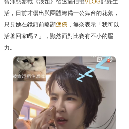
曾沛慈參戰《浪姐》後透過拍攝
VLOG
記錄生
活，日前才曬出與團體籌備一公舞台的花絮，
只見她在鏡頭前略顯
疲憊
，無奈表示「我可以
活著回家嗎？」，顯然面對比賽有不小的壓
力。