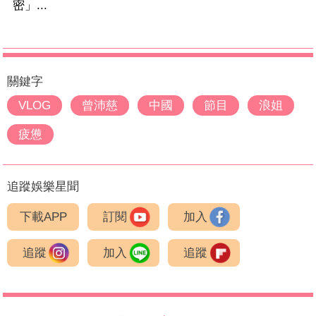
密」...
關鍵字
VLOG
曾沛慈
中國
節目
浪姐
疲憊
追蹤娛樂星聞
下載APP
訂閱
加入
追蹤
加入
追蹤