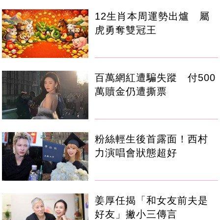
12生肖本周運勢出爐 屬
虎勇奪雙冠王
百萬網紅遭騙失蹤 付500
萬贖金仍遭撕票
粉絲輕生後首露面！西村
力演唱會狀態超好
姜厚任揭「和女友前夫是
好友」撇小三傳言