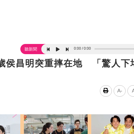
0:00
0:00
聽新聞
5歲侯昌明突重摔在地 「驚人下
A-