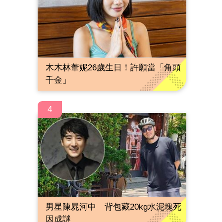
木木林葦妮26歲生日！許願當「角頭
千金」
4
男星陳屍河中 背包藏20kg水泥塊死
因成謎