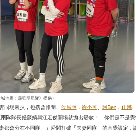
全城地圖：最強明星隊》提供）
妻同場競技，包括曾雅蘭、
侯昌明
，
徐小可
、
阿Ben
，
佳娜
、紅兩隊隊長錢薇娟與江宏傑開場就拋出變數：「你們是不是覺
妻都會分在不同隊。」瞬間打破「夫妻同隊」的直覺設定，