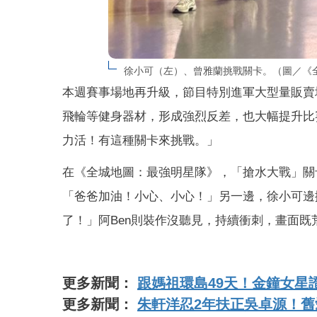
徐小可（左）、曾雅蘭挑戰關卡。（圖／《
本週賽事場地再升級，節目特別進軍大型量販賣
飛輪等健身器材，形成強烈反差，也大幅提升比
力活！有這種關卡來挑戰。」
在《全城地圖：最強明星隊》，「搶水大戰」關
「爸爸加油！小心、小心！」另一邊，徐小可邊
了！」阿Ben則裝作沒聽見，持續衝刺，畫面既
更多新聞：
跟媽祖環島49天！金鐘女星
更多新聞：
朱軒洋忍2年扶正吳卓源！舊