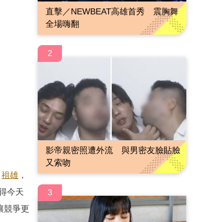
直擊／NEWBEAT高雄首秀 震胸舞
全場嗨翻
2
影帝親密照遭外流 與男密友臉貼臉
又索吻
、
祖雄
，
得今天
3
讓競爭更