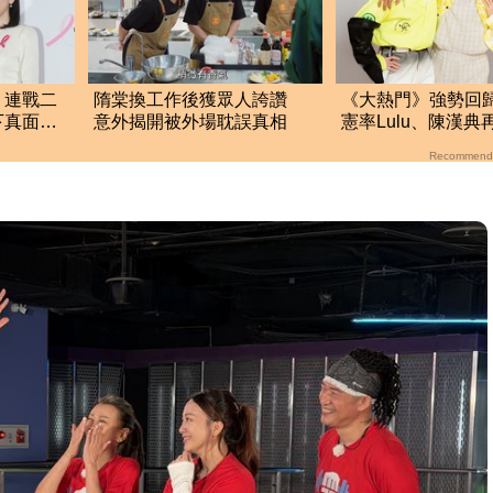
！連戰二
隋棠換工作後獲眾人誇讚
《大熱門》強勢回
下真面
意外揭開被外場耽誤真相
憲率Lulu、陳漢
週末綜藝大戰開打
Recommend