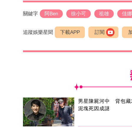
關鍵字
阿Ben
徐小可
祖雄
佳娜
追蹤娛樂星聞
下載APP
訂閱
男星陳屍河中 背包藏2
泥塊死因成謎