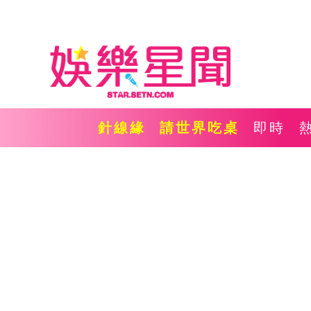
針線緣
請世界吃桌
即時