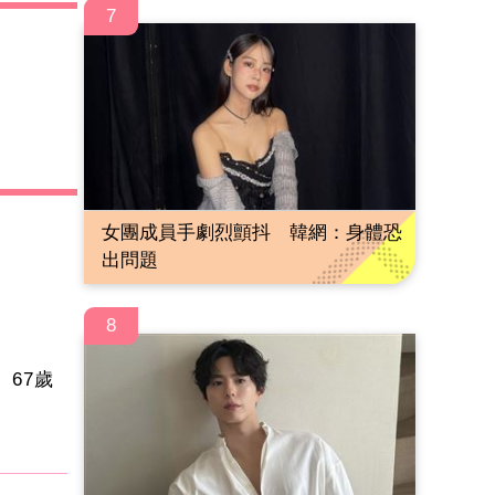
7
女團成員手劇烈顫抖 韓網：身體恐
出問題
8
67歲