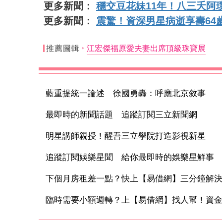
更多新聞：
穩交豆花妹11年！八三夭阿
更多新聞：
震驚！資深男星病逝享壽64
推薦圖輯
江宏傑福原愛夫妻出席頂級珠寶展
藍重提統一論述 徐國勇轟：呼應北京敘事
最即時的新聞話題 追蹤訂閱三立新聞網
明星講師親授！醒吾三立學院打造影視新星
追蹤訂閱娛樂星聞 給你最即時的娛樂星鮮事
下個月房租差一點？快上【易借網】三分鐘解
臨時需要小額週轉？上【易借網】找人幫！資