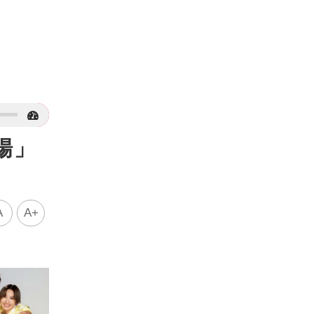
場」
A
A+