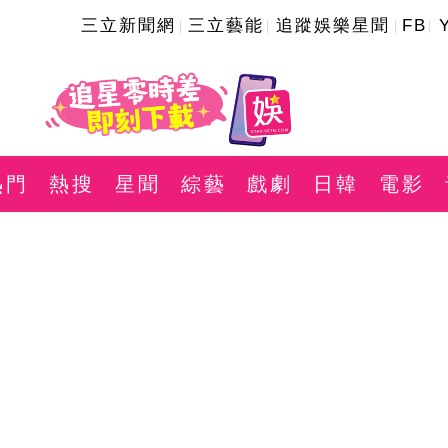
三立新聞網
三立藝能
追蹤娛樂星聞
FB
熱門
熱搜
星聞
綜藝
戲劇
日韓
電影