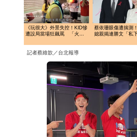
《玩很大》外景失控！KID慘
蔡依珊眼傷遭揣測
遭設局當場狂飆罵 「火爆
媳親揭連勝文「私
畫面」全被拍
目」廖家儀急緩頰
記者蔡維歆／台北報導