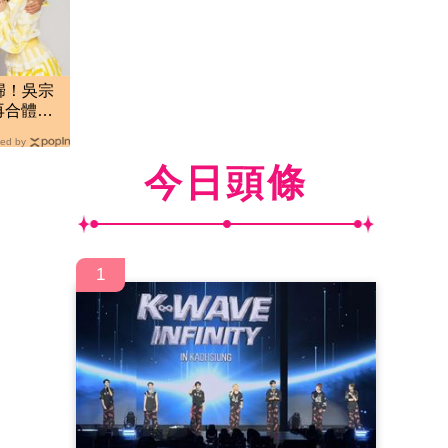
歸！吳宗
典再合體
ed by
今日頭條
1