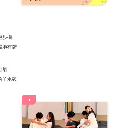
跑步機、
場地有體
打氣：
的羊水破
5