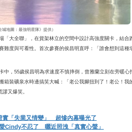
全城地圖：最強明星隊》提供）
場「大全聯」，在貨架林立的空間中設計高強度關卡，結合
賽難度與可看性。首次參賽的侯昌明直呼：「誰會想到這種
卡中，55歲侯昌明為求速度不慎摔倒，曾雅蘭立刻在旁暖心
搬箱裝礦泉水時邊搞笑大喊：「老公我腳扭到了！老公！我
荒謬又爆笑。
證實「失業又情變」 超慘內幕曝光了
愛Cindy不忍了 曬近照洩「真實心聲」