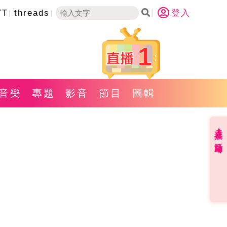
YT
threads
登入
1
音樂
專題
影音
節目
圖輯
直播✦活動