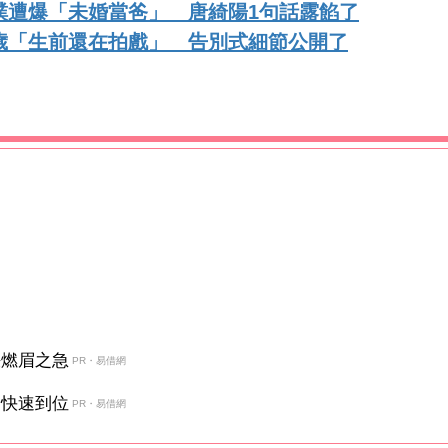
璞遭爆「未婚當爸」 唐綺陽1句話露餡了
歲「生前還在拍戲」 告別式細節公開了
決燃眉之急
PR・易借網
金快速到位
PR・易借網