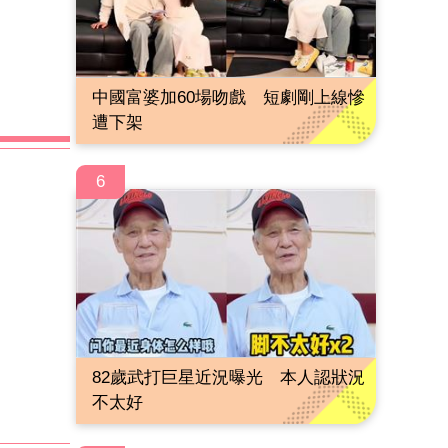
中國富婆加60場吻戲 短劇剛上線慘
遭下架
6
82歲武打巨星近況曝光 本人認狀況
不太好