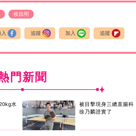
侯昌明
加入
追蹤
加入
追蹤
熱門新聞
0kg水
被目擊現身三總直腸科 
徐乃麟證實了