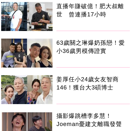
直播年賺破億！肥大叔離
世 曾連播17小時
63歲關之琳爆奶孫戀！愛
小36歲男模傳證實
姜厚任小24歲女友智商
146！獲台大3碩博士
攝影爆跳槽李多慧！
Joeman憂建文離職發聲