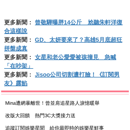
更多新聞：
曾敬驊曝胖14公斤 尬聽朱軒洋復
合這樣說
更多新聞：
GD、太妍要來了？高雄5月底超狂
拼盤成真
更多新聞：
女星和老公愛愛被孩撞見 急喊
「在吵架」
更多新聞：
Jisoo公司切割遭打臉！《訂閱男
友》露餡
Mina遭網暴離世！曾並肩追星路人淚憶暖舉
改版大回饋 熱門3C大獎接力送
追蹤訂閱娛樂星聞 給你最即時的娛樂星鮮事