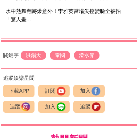
水中熱舞翻轉爆意外！李雅英當場失控變臉全被拍
「驚人畫...
關鍵字
洪錫天
泰國
潑水節
追蹤娛樂星聞
下載APP
訂閱
加入
追蹤
加入
追蹤