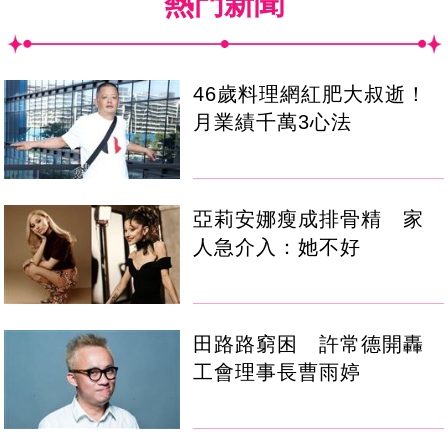
熱門新聞
46歲料理網紅肥大叔逝！
月業績千萬3心法
亞莉安娜瘦成排骨精 家
人急介入：她不好
田路路窮困 許常德開轟
工會理事長曹雨婷