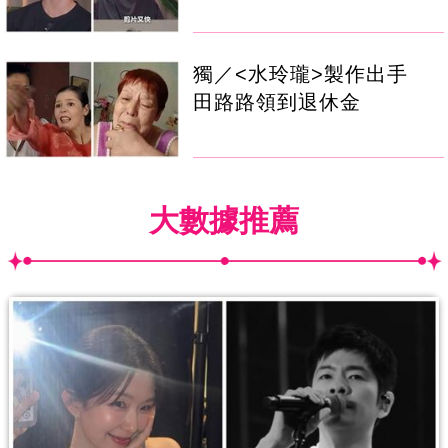
獨／<水玲瓏>製作出手
田路路領到退休金
大數據推薦