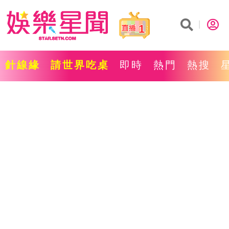
1
針線緣
請世界吃桌
即時
熱門
熱搜