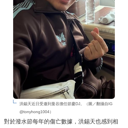
洪錫天近日受邀到曼谷擔任節慶DJ。（圖／翻攝自IG 
@tonyhong1004）
對於潑水節每年的傷亡數據，洪錫天也感到相