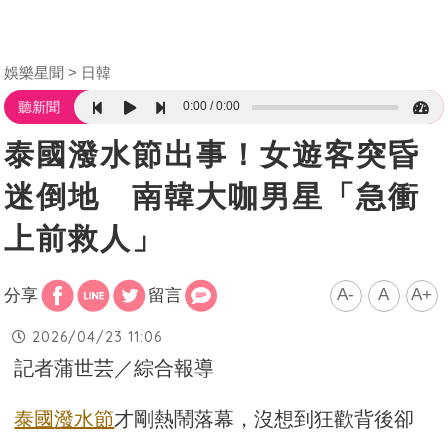
娛樂星聞
日韓
0:00
0:00
聽新聞
泰國潑水節出事！女遊客突昏
迷倒地 南韓大咖男星「急衝
上前救人」
A-
A
A+
分享
留言
2026/04/23 11:06
記者蒲世芸／綜合報導
泰國
潑水節
才剛熱鬧落幕，沒想到狂歡背後卻