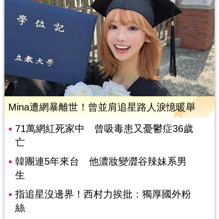
Mina遭網暴離世！曾並肩追星路人淚憶暖舉
71萬網紅死家中 曾吸毒患又憂鬱症36歲
亡
韓團連5年來台 他濃妝變澀谷辣妹系男
生
指追星沒邊界！西村力挨批：獨厚國外粉
絲