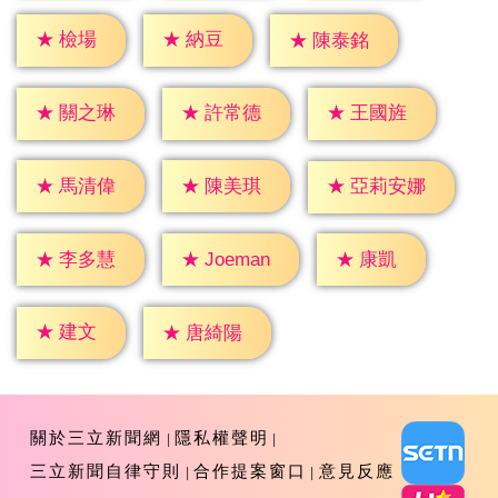
★
檢場
★
納豆
★
陳泰銘
★
關之琳
★
許常德
★
王國旌
★
馬清偉
★
陳美琪
★
亞莉安娜
★
康凱
★
李多慧
★
Joeman
★
建文
★
唐綺陽
關於三立新聞網
隱私權聲明
三立新聞自律守則
合作提案窗口
意見反應