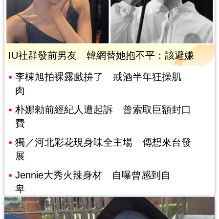
IU社群發前男友 韓網替她抱不平：該避嫌
李棟旭拍裸露戲拚了 戒酒半年狂操肌
肉
朴娜勑前經紀人遭起訴 曾索取巨額封口
費
獨／河北彩花現身味全主場 傳想來台發
展
Jennie大秀火辣身材 自曝曾感到自
卑