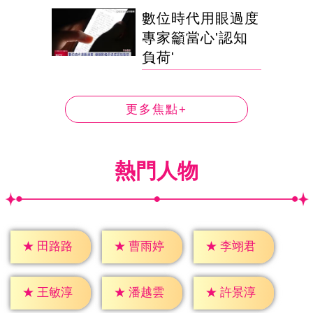
數位時代用眼過度
專家籲當心'認知
負荷'
更多焦點+
熱門人物
★
田路路
★
曹雨婷
★
李翊君
★
王敏淳
★
潘越雲
★
許景淳