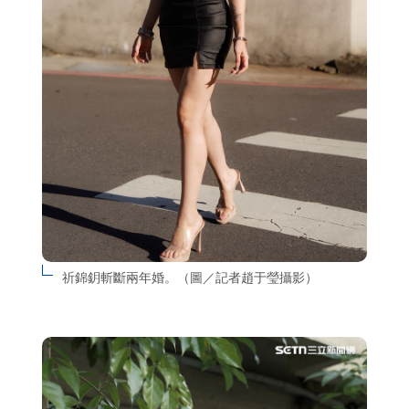
祈錦鈅斬斷兩年婚。（圖／記者趙于瑩攝影）