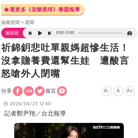
看更多《音樂星球》專題報導
娛樂星聞
星聞
0:00
0:00
聽新聞
祈錦鈅悲吐單親媽超慘生活！
沒拿贍養費還幫生娃 遭酸言
怒嗆外人閉嘴
A-
A
A+
分享
留言
2026/04/23 12:40
記者鄭尹翔／台北報導