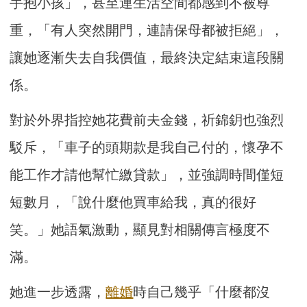
手抱小孩」，甚至連生活空間都感到不被尊
重，「有人突然開門，連請保母都被拒絕」，
讓她逐漸失去自我價值，最終決定結束這段關
係。
對於外界指控她花費前夫金錢，祈錦鈅也強烈
駁斥，「車子的頭期款是我自己付的，懷孕不
能工作才請他幫忙繳貸款」，並強調時間僅短
短數月，「說什麼他買車給我，真的很好
笑。」她語氣激動，顯見對相關傳言極度不
滿。
她進一步透露，
離婚
時自己幾乎「什麼都沒