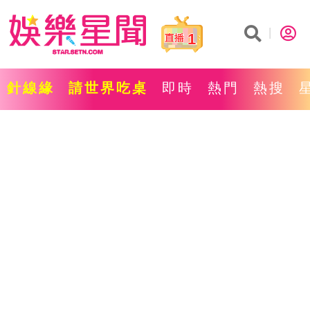
1
針線緣
請世界吃桌
即時
熱門
熱搜