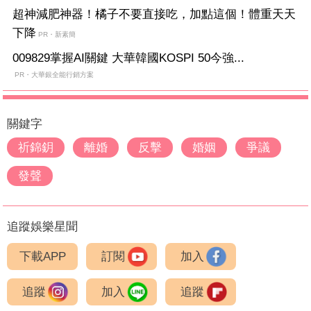
超神減肥神器！橘子不要直接吃，加點這個！體重天天
下降
PR・新素簡
009829掌握AI關鍵 大華韓國KOSPI 50今強...
PR・大華銀全能行銷方案
關鍵字
祈錦鈅
離婚
反擊
婚姻
爭議
發聲
追蹤娛樂星聞
下載APP
訂閱
加入
追蹤
加入
追蹤