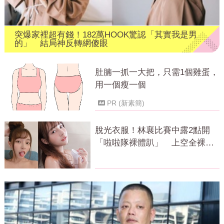
突爆家裡超有錢！182萬HOOK驚認「其實我是男
的」 結局神反轉網傻眼
肚腩一抓一大把，只需1個雞蛋，
用一個瘦一個
PR (新素簡)
脫光衣服！林襄比賽中露2點開
「啦啦隊裸體趴」 上空全裸被
看光光