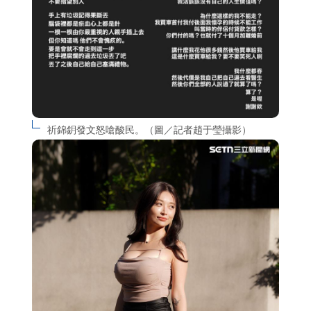
祈錦鈅發文怒嗆酸民。（圖／記者趙于瑩攝影）