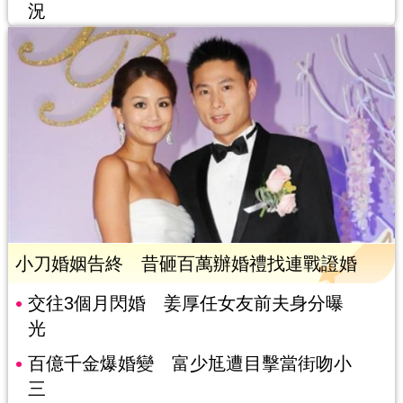
況
小刀婚姻告終 昔砸百萬辦婚禮找連戰證婚
交往3個月閃婚 姜厚任女友前夫身分曝
光
百億千金爆婚變 富少尪遭目擊當街吻小
三