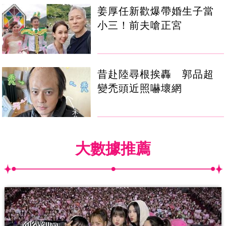
姜厚任新歡爆帶婚生子當
小三！前夫嗆正宮
昔赴陸尋根挨轟 郭品超
變禿頭近照嚇壞網
大數據推薦