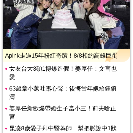
Apink走過15年粉紅奇蹟！8/8相約高雄巨蛋
女友台大3碩1博爆造假！姜厚任：文盲也
愛
63歲章小蕙吐露心聲：後悔當年嫁給鍾鎮
濤
姜厚任新歡爆帶婚生子當小三！前夫嗆正
宮
昆凌8歲愛子拜中醫為師 幫把脈說中1狀