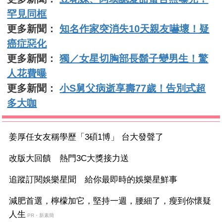
罕見同框
更多新聞：
知名作家突消失10天親友嚇壞！疑
癌症惡化
更多新聞：
獨／女星切胸部長鬍子變男生！驚
人花費曝
更多新聞：
小S舅父病逝享壽77歲！告別式超
多大咖
姜厚任女友稱學歷「3碩1博」 台大發聲了
改版大回饋 熱門3C大獎接力送
追蹤訂閱娛樂星聞 給你最即時的娛樂星鮮事
減肥首選，檸檬加它，堅持一週，腰細了，瘦到你懷疑
人生
PR・新素簡