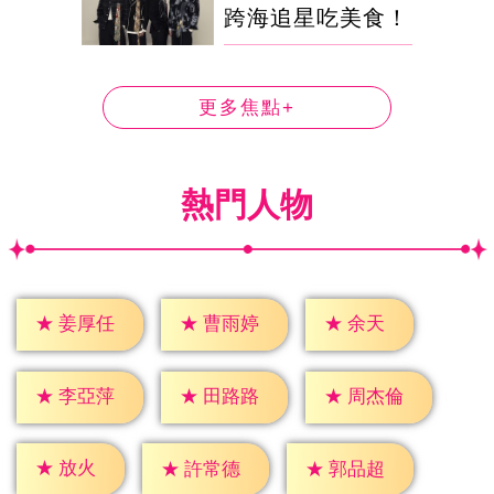
跨海追星吃美食！
更多焦點+
熱門人物
★
余天
★
姜厚任
★
曹雨婷
★
李亞萍
★
田路路
★
周杰倫
★
放火
★
許常德
★
郭品超