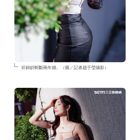
祈錦鈅斬斷兩年婚。（圖／記者趙于瑩攝影）