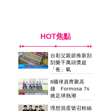
HOT焦點
台彩父親節推新刮
刮樂千萬頭獎超
「爸」氣
8國球員齊聚高
雄 Formosa 7s
掀足球熱潮
理想混蛋號召粉絲