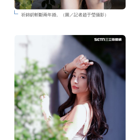
祈錦鈅斬斷兩年婚。（圖／記者趙于瑩攝影）