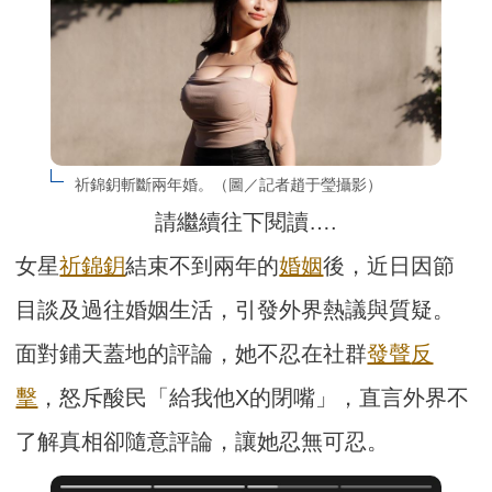
祈錦鈅斬斷兩年婚。（圖／記者趙于瑩攝影）
請繼續往下閱讀….
女星
祈錦鈅
結束不到兩年的
婚姻
後，近日因節
目談及過往婚姻生活，引發外界熱議與質疑。
面對鋪天蓋地的評論，她不忍在社群
發聲
反
擊
，怒斥酸民「給我他X的閉嘴」，直言外界不
了解真相卻隨意評論，讓她忍無可忍。