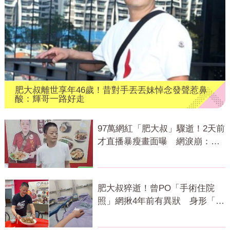
肥大叔離世享年46歲！昔對手丟丟妹悼念發聲惹鼻
酸：輝哥一路好走
97萬網紅「肥大叔」驟逝！2天前
才直播暴瘦畫面曝 網淚崩：一
路好走
肥大叔猝逝！曾PO「手術住院
照」網揪4年前有異狀 身形「對
比照」曝光