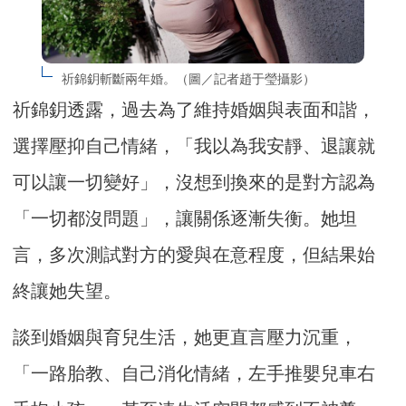
祈錦鈅斬斷兩年婚。（圖／記者趙于瑩攝影）
祈錦鈅透露，過去為了維持婚姻與表面和諧，
選擇壓抑自己情緒，「我以為我安靜、退讓就
可以讓一切變好」，沒想到換來的是對方認為
「一切都沒問題」，讓關係逐漸失衡。她坦
言，多次測試對方的愛與在意程度，但結果始
終讓她失望。
談到婚姻與育兒生活，她更直言壓力沉重，
「一路胎教、自己消化情緒，左手推嬰兒車右