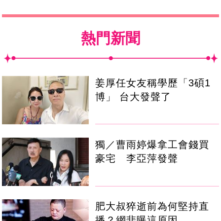
熱門新聞
姜厚任女友稱學歷「3碩1
博」 台大發聲了
獨／曹雨婷爆拿工會錢買
豪宅 李亞萍發聲
肥大叔猝逝前為何堅持直
播？網悲曝這原因