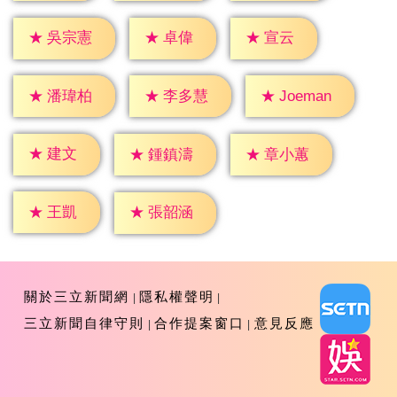
★
卓偉
★
宣云
★
吳宗憲
★
潘瑋柏
★
李多慧
★
Joeman
★
建文
★
鍾鎮濤
★
章小蕙
★
王凱
★
張韶涵
關於三立新聞網
隱私權聲明
三立新聞自律守則
合作提案窗口
意見反應