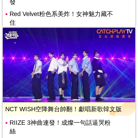
發
Red Velvet粉色系美炸！女神魅力藏不
住
NCT WISH空降舞台帥翻！獻唱新歌韓文版
RIIZE 3神曲連發！成燦一句話逼哭粉
絲