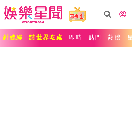
1
針線緣
請世界吃桌
即時
熱門
熱搜