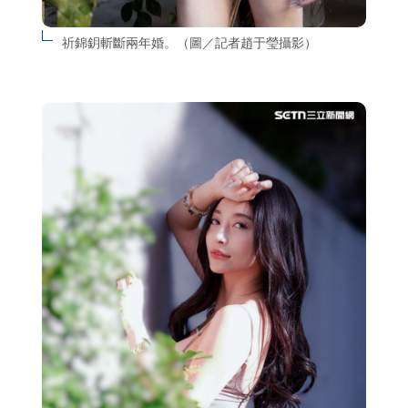
祈錦鈅斬斷兩年婚。（圖／記者趙于瑩攝影）