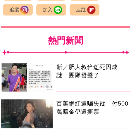
追蹤
加入
追蹤
熱門新聞
新／肥大叔猝逝死因成
謎 團隊發聲了
百萬網紅遭騙失蹤 付500
萬贖金仍遭撕票