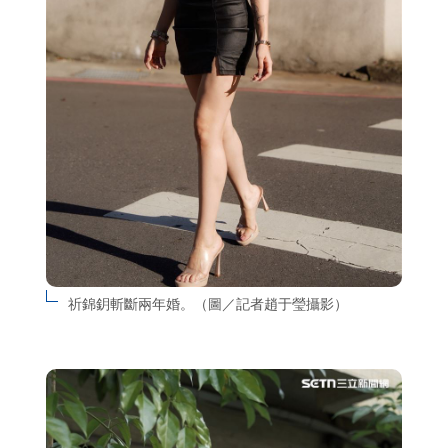
祈錦鈅斬斷兩年婚。（圖／記者趙于瑩攝影）