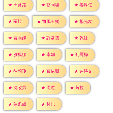
★
田路路
★
蔡阿嘎
★
姜厚任
★
蘿拉
★
楊光友
★
司馬玉嬌
★
乾妹
★
曹雨婷
★
許常德
★
李娜
★
雅典娜
★
孔麗梅
★
徐莉玲
★
蔡依珊
★
連勝文
★
周遊
★
茜拉
★
沈政男
★
甘比
★
陳凱韻