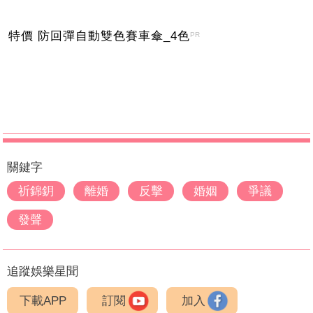
特價 防回彈自動雙色賽車傘_4色
PR
關鍵字
祈錦鈅
離婚
反擊
婚姻
爭議
發聲
追蹤娛樂星聞
下載APP
訂閱
加入