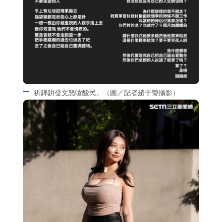
祈錦鈅發文怒嗆酸民。（圖／記者趙于瑩攝影）