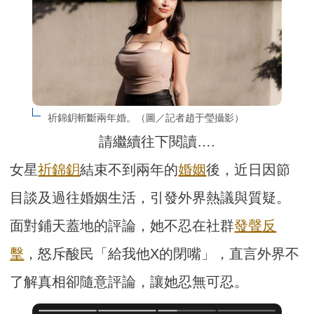
祈錦鈅斬斷兩年婚。（圖／記者趙于瑩攝影）
請繼續往下閱讀….
女星
祈錦鈅
結束不到兩年的
婚姻
後，近日因節
目談及過往婚姻生活，引發外界熱議與質疑。
面對鋪天蓋地的評論，她不忍在社群
發聲
反
擊
，怒斥酸民「給我他X的閉嘴」，直言外界不
了解真相卻隨意評論，讓她忍無可忍。