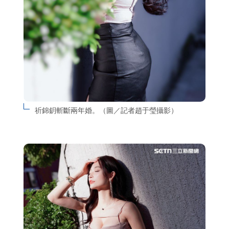
祈錦鈅斬斷兩年婚。（圖／記者趙于瑩攝影）