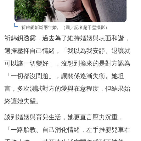
祈錦鈅斬斷兩年婚。（圖／記者趙于瑩攝影）
祈錦鈅透露，過去為了維持婚姻與表面和諧，
選擇壓抑自己情緒，「我以為我安靜、退讓就
可以讓一切變好」，沒想到換來的是對方認為
「一切都沒問題」，讓關係逐漸失衡。她坦
言，多次測試對方的愛與在意程度，但結果始
終讓她失望。
談到婚姻與育兒生活，她更直言壓力沉重，
「一路胎教、自己消化情緒，左手推嬰兒車右