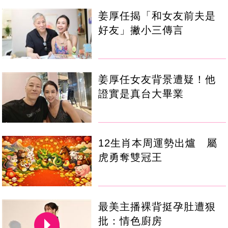
姜厚任揭「和女友前夫是
好友」撇小三傳言
姜厚任女友背景遭疑！他
證實是真台大畢業
12生肖本周運勢出爐 屬
虎勇奪雙冠王
最美主播裸背挺孕肚遭狠
批：情色廚房