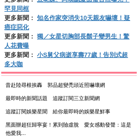
罕見同框
更多新聞：
知名作家突消失10天親友嚇壞！疑
癌症惡化
更多新聞：
獨／女星切胸部長鬍子變男生！驚
人花費曝
更多新聞：
小S舅父病逝享壽77歲！告別式超
多大咖
昔赴陸尋根挨轟 郭品超變禿頭近照嚇壞網
最即時的新聞話題 追蹤訂閱三立新聞網
追蹤訂閱娛樂星聞 給你最即時的娛樂星鮮事
黑面辦超狂歸寧宴！累到險虛脫 愛女感動發聲：這是
他愛我...