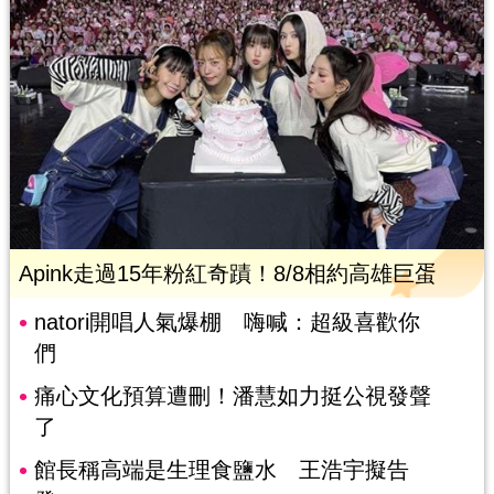
Apink走過15年粉紅奇蹟！8/8相約高雄巨蛋
natori開唱人氣爆棚 嗨喊：超級喜歡你
們
痛心文化預算遭刪！潘慧如力挺公視發聲
了
館長稱高端是生理食鹽水 王浩宇擬告