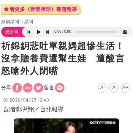
看更多《音樂星球》專題報導
娛樂星聞
星聞
0:00
0:00
聽新聞
祈錦鈅悲吐單親媽超慘生活！
沒拿贍養費還幫生娃 遭酸言
怒嗆外人閉嘴
A-
A
A+
分享
留言
2026/04/23 12:40
記者鄭尹翔／台北報導