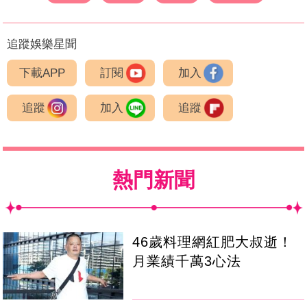
追蹤娛樂星聞
下載APP
訂閱
加入
追蹤
加入
追蹤
熱門新聞
46歲料理網紅肥大叔逝！
月業績千萬3心法