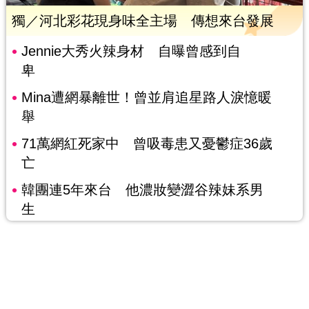
獨／河北彩花現身味全主場 傳想來台發展
Jennie大秀火辣身材 自曝曾感到自
卑
Mina遭網暴離世！曾並肩追星路人淚憶暖
舉
71萬網紅死家中 曾吸毒患又憂鬱症36歲
亡
韓團連5年來台 他濃妝變澀谷辣妹系男
生