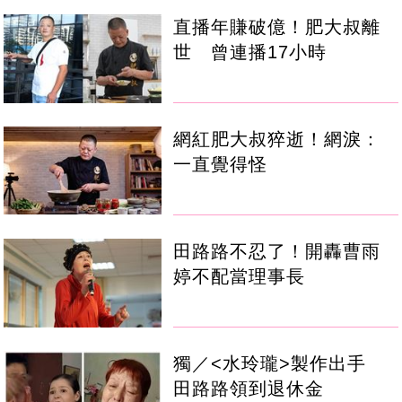
直播年賺破億！肥大叔離
世 曾連播17小時
網紅肥大叔猝逝！網淚：
一直覺得怪
田路路不忍了！開轟曹雨
婷不配當理事長
獨／<水玲瓏>製作出手
田路路領到退休金