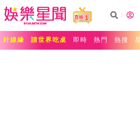
1
針線緣
請世界吃桌
即時
熱門
熱搜