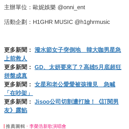
主辦單位：歐妮娛樂 @onni_ent
活動企劃：H1GHR MUSIC @h1ghrmusic
更多新聞：
潑水節女子突倒地 韓大咖男星急
上前救人
更多新聞：
GD、太妍要來了？高雄5月底超狂
拼盤成真
更多新聞：
女星和老公愛愛被孩撞見 急喊
「在吵架」
更多新聞：
Jisoo公司切割遭打臉！《訂閱男
友》露餡
推薦圖輯
李榮浩新歌演唱會