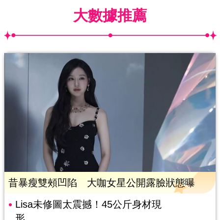
大數據推薦
昔暴瘦雙頰凹陷 大咖女星公開露臉狀態曝
Lisa未修圖太震撼！45公斤身材現
形