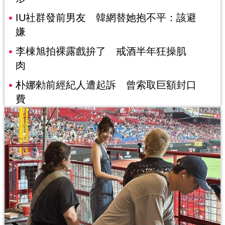
IU社群發前男友 韓網替她抱不平：該避
嫌
李棟旭拍裸露戲拚了 戒酒半年狂操肌
肉
朴娜勑前經紀人遭起訴 曾索取巨額封口
費