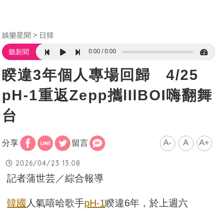
娛樂星聞
日韓
0:00
0:00
聽新聞
睽違3年個人專場回歸 4/25
pH-1重返Zepp攜lIlBOI嗨翻舞
台
A-
A
A+
分享
留言
2026/04/23 13:08
記者蒲世芸／綜合報導
韓國
人氣嘻哈歌手
pH-1
睽違6年，於上週六