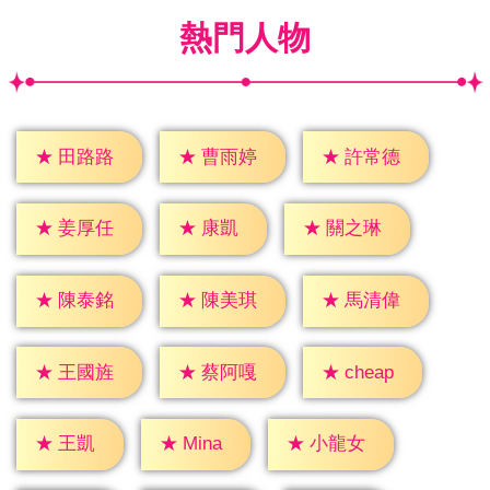
熱門人物
★
田路路
★
曹雨婷
★
許常德
★
康凱
★
姜厚任
★
關之琳
★
陳泰銘
★
陳美琪
★
馬清偉
★
cheap
★
王國旌
★
蔡阿嘎
★
王凱
★
Mina
★
小龍女