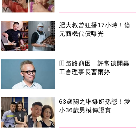
肥大叔曾狂播17小時！億
元商機代價曝光
田路路窮困 許常德開轟
工會理事長曹雨婷
63歲關之琳爆奶孫戀！愛
小36歲男模傳證實