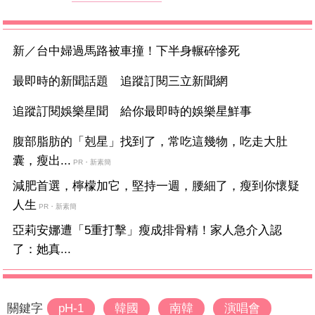
新／台中婦過馬路被車撞！下半身輾碎慘死
最即時的新聞話題 追蹤訂閱三立新聞網
追蹤訂閱娛樂星聞 給你最即時的娛樂星鮮事
腹部脂肪的「剋星」找到了，常吃這幾物，吃走大肚
囊，瘦出...
PR・新素簡
減肥首選，檸檬加它，堅持一週，腰細了，瘦到你懷疑
人生
PR・新素簡
亞莉安娜遭「5重打擊」瘦成排骨精！家人急介入認
了：她真...
關鍵字
pH-1
韓國
南韓
演唱會