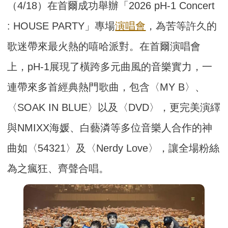
（4/18）在首爾成功舉辦「2026 pH-1 Concert
: HOUSE PARTY」專場
演唱會
，為苦等許久的
歌迷帶來最火熱的嘻哈派對。在首爾演唱會
上，pH-1展現了橫跨多元曲風的音樂實力，一
連帶來多首經典熱門歌曲，包含〈MY B〉、
〈SOAK IN BLUE〉以及〈DVD〉，更完美演繹
與NMIXX海媛、白藝潾等多位音樂人合作的神
曲如〈54321〉及〈Nerdy Love〉，讓全場粉絲
為之瘋狂、齊聲合唱。