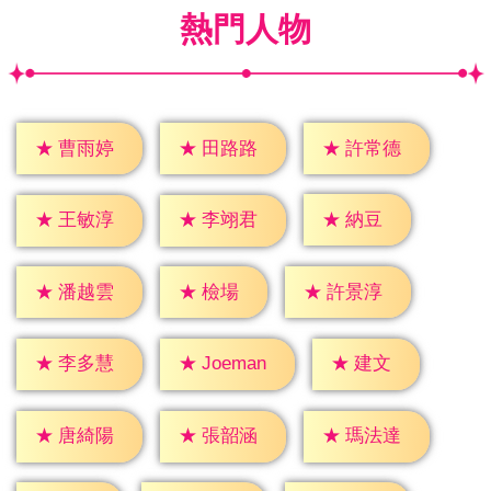
熱門人物
★
曹雨婷
★
田路路
★
許常德
★
納豆
★
王敏淳
★
李翊君
★
檢場
★
潘越雲
★
許景淳
★
建文
★
李多慧
★
Joeman
★
唐綺陽
★
張韶涵
★
瑪法達