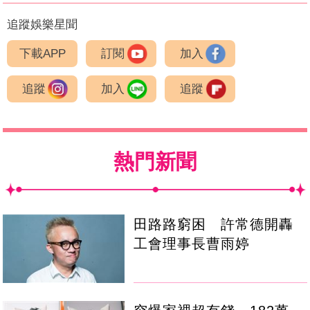
追蹤娛樂星聞
下載APP
訂閱
加入
追蹤
加入
追蹤
熱門新聞
田路路窮困 許常德開轟
工會理事長曹雨婷