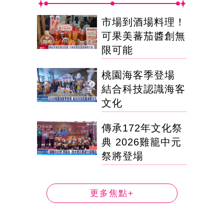
市場到酒場料理！
可果美蕃茄醬創無
限可能
桃園海客季登場
結合科技認識海客
文化
傳承172年文化祭
典 2026雞籠中元
祭將登場
更多焦點+