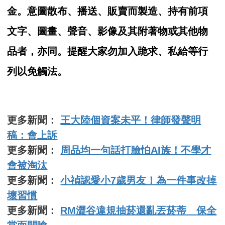
金。意圖散布、播送、販賣而製造、持有前項
文字、圖畫、聲音、影像及其附著物或其他物
品者，亦同。提醒大家勿加入跪求、私給等行
列以免觸法。
更多新聞：
王大陸個資案未平！律師發聲明
稿：會上訴
更多新聞：
周品均一句話打臉怕AI族！不學才
會被淘汰
更多新聞：
小禎認愛小7歲男友！為一件事改掉
壞習慣
更多新聞：
RM澀谷違規抽菸還亂丟菸蒂 保全