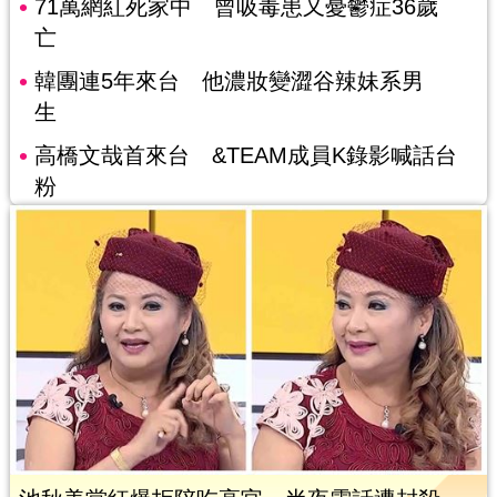
71萬網紅死家中 曾吸毒患又憂鬱症36歲
亡
韓團連5年來台 他濃妝變澀谷辣妹系男
生
高橋文哉首來台 &TEAM成員K錄影喊話台
粉