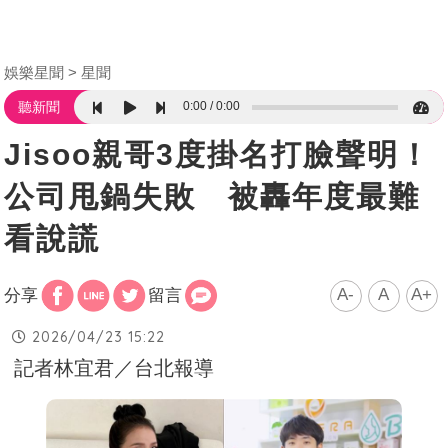
娛樂星聞
星聞
0:00
0:00
聽新聞
Jisoo親哥3度掛名打臉聲明！
公司甩鍋失敗 被轟年度最難
看說謊
A-
A
A+
分享
留言
2026/04/23 15:22
記者林宜君／台北報導