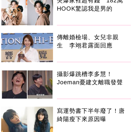
突爆家裡超有錢 182萬
HOOK驚認我是男的
傳離婚檢場、女兒非親
生 李翊君露面回應
攝影爆跳槽李多慧！
Joeman憂建文離職發聲
寫運勢書下半年廢了！唐
綺陽瘦下來原因曝