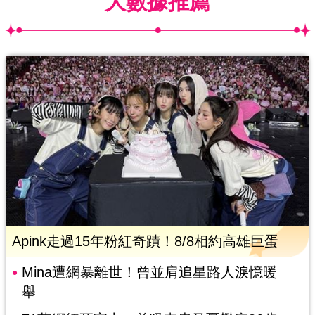
大數據推薦
Apink走過15年粉紅奇蹟！8/8相約高雄巨蛋
Mina遭網暴離世！曾並肩追星路人淚憶暖
舉