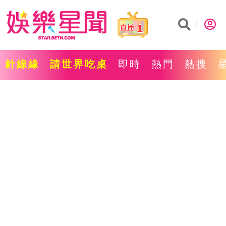
1
針線緣
請世界吃桌
即時
熱門
熱搜