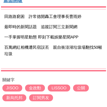
當面開嗆
田路路窮困 許常德開轟工會理事長曹雨婷
最即時的新聞話題 追蹤訂閱三立新聞網
一手掌握明星動態 即刻下載娛樂星聞APP
百萬網紅相機遭民宿誤丟 親自衝澎湖垃圾場翻找50噸
垃圾
關鍵字
JISOO
金政勳
LISSOO
公關
新烏托邦
訂閱男友