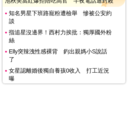
池秋美當紅爆拒陪吃高官 半夜電話遭封殺
知名男星下班路寵粉遭檢舉 慘被公安約
談
指追星沒邊界！西村力挨批：獨厚國外粉
絲
Elly突辣洩性感裸背 釣出親媽小S說話
了
女星認離婚後獨自養孩0收入 打工近況
曝