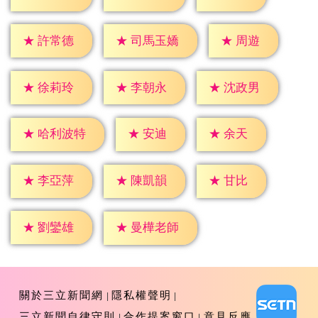
★
周遊
★
許常德
★
司馬玉嬌
★
徐莉玲
★
李朝永
★
沈政男
★
安迪
★
余天
★
哈利波特
★
甘比
★
李亞萍
★
陳凱韻
★
劉鑾雄
★
曼樺老師
關於三立新聞網
隱私權聲明
三立新聞自律守則
合作提案窗口
意見反應