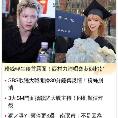
粉絲輕生後首露面！西村力演唱會狀態超好
SBS歌謠大戰開播30分鐘傳災情！粉絲崩
潰
3大SM門面擔歌謠大戰主持！同框顏值炸
裂
獨／曝YT暫停更3週 南珉貞：不是因為