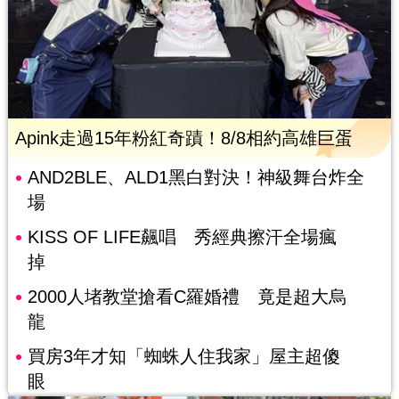
Apink走過15年粉紅奇蹟！8/8相約高雄巨蛋
AND2BLE、ALD1黑白對決！神級舞台炸全
場
KISS OF LIFE飆唱 秀經典擦汗全場瘋
掉
2000人堵教堂搶看C羅婚禮 竟是超大烏
龍
買房3年才知「蜘蛛人住我家」屋主超傻
眼