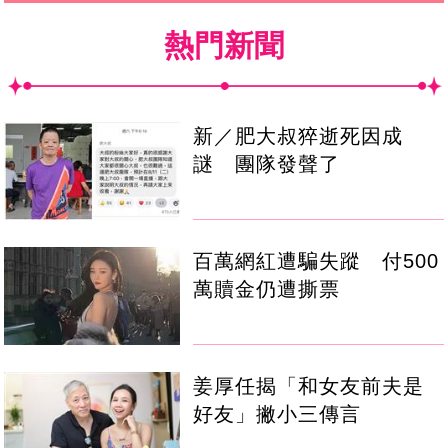
熱門新聞
新／肥大叔猝逝死因成
謎 團隊發聲了
百萬網紅遭騙失蹤 付500
萬贖金仍遭撕票
姜厚任揭「和女友前夫是
好友」撇小三傳言