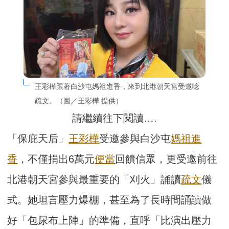
王彩樺跟著白沙屯媽祖進香，來到北港朝天宮受邀唸
疏文。（圖／王彩樺 提供）
請繼續往下閱讀….
「保庇天后」
王彩樺
受邀參與白沙屯
媽祖
進
香
，不僅捐出6萬元
便當
回饋信眾，更受邀前往
北港朝天宮參與最重要的「刈火」誦讀
疏文
儀
式。她坦言壓力爆棚，甚至為了長時間誦讀做
好「包尿布上陣」的準備，直呼「比演出壓力