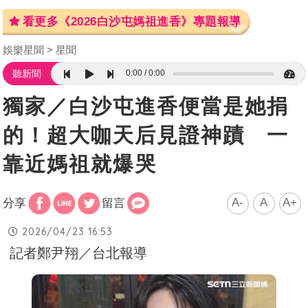
看更多《2026白沙屯媽祖進香》專題報導
娛樂星聞
星聞
0:00
0:00
聽新聞
獨家／白沙屯進香便當是她捐
的！超大咖天后見證神蹟 一
靠近媽祖就爆哭
A-
A
A+
分享
留言
2026/04/23 16:53
記者鄭尹翔／台北報導