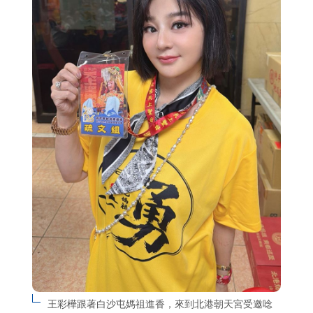
王彩樺跟著白沙屯媽祖進香，來到北港朝天宮受邀唸