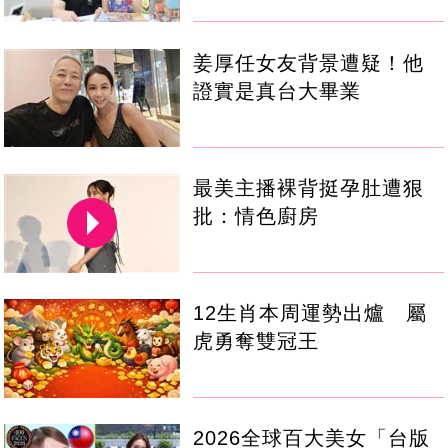
姜厚任女友背景遭疑！他
證實是真台大畢業
最美主播裸背挺孕肚遭狠
批：情色廚房
12生肖本周運勢出爐 屬
虎勇奪雙冠王
2026全球百大美女「台版