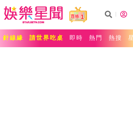
1
針線緣
請世界吃桌
即時
熱門
熱搜