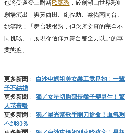
也將受邀登上耐斯
歌廳秀
，於劍湖山世界彩虹
劇場演出，與黃西田、劉福助、梁佑南同台。
她笑說：「舞台我很熟，但念疏文真的完全不
同挑戰。」展現從信仰到舞台都全力以赴的專
業態度。
更多新聞：
白沙屯媽祖美女義工竟是她！一輩
子不結婚
更多新聞：
獨／女星切胸部長鬍子變男生！驚
人花費曝
更多新聞：
獨／星光幫歌手開刀搶命！血氧剩
不到80％
更多新聞：
獨／白沙屯媽祖刈火唸疏文！是超