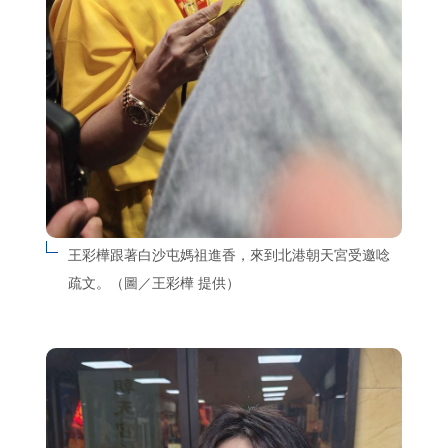
王彩樺跟著白沙屯媽祖進香，來到北港朝天宮受邀唸
疏文。（圖／王彩樺 提供）