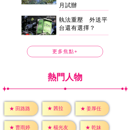
月試辦
執法重壓 外送平
台還有選擇？
更多焦點+
熱門人物
★
茜拉
★
田路路
★
姜厚任
★
乾妹
★
曹雨婷
★
楊光友