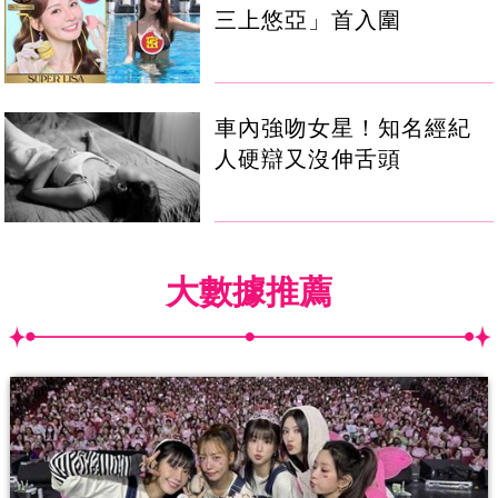
三上悠亞」首入圍
車內強吻女星！知名經紀
人硬辯又沒伸舌頭
大數據推薦